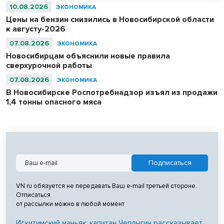
исследований сервиса. Эксперты отмечают, что кадровый ресурс
10.08.2026
ЭКОНОМИКА
ядра рынка труда практически исчерпан: более 90% россиян 30–
Цены на бензин снизились в Новосибирской области
44 лет имеют работу, В дайджесте исследуется поведение и
к августу-2026
интересы кандидатов разного возраста.
07.08.2026
ЭКОНОМИКА
Новосибирцам объяснили новые правила
сверхурочной работы
07.08.2026
ЭКОНОМИКА
В Новосибирске Роспотребнадзор изъял из продажи
1,4 тонны опасного мяса
VN.ru обязуется не передавать Ваш e-mail третьей стороне.
Отписаться
от рассылки можно в любой момент
Искитимский маньяк: капитан Чеплыгин рассказывает