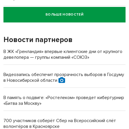
БОЛЬШЕ НОВОСТЕЙ
Новосибирский суд наказал водителя за смерть
пенсионерки на вокзале
Новости партнеров
«Мы живём на пастбище!»: в новосибирском селе лошади
терроризируют жителей
В ЖК «Гренландия» впервые клиентские дни от крупного
девелопера — группы компаний «СОЮЗ»
Инвалид получил условный срок за избиение врачей
протезом под Новосибирском
Видеозапись обеспечит прозрачность выборов в Госдуму
в Новосибирской области
Новосибирский преподаватель с женой вошли в топ-16
многодетных в России
В память о подвиге: «Ростелеком» проведет кибертурнир
«Битва за Москву»
Обновлённое отделение ВТБ открылось в Искитиме
700 участников соберёт Сбер на Всероссийский слёт
волонтёров в Красноярске