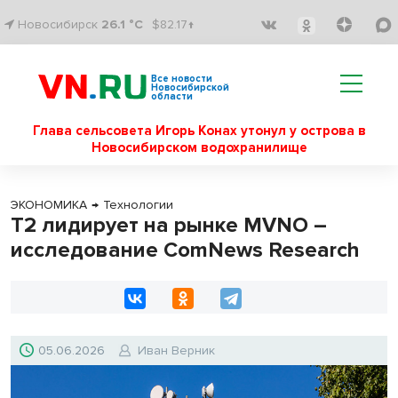
Новосибирск
26.1 °C
$82.17↑
Все новости
Новосибирской
области
Глава сельсовета Игорь Конах утонул у острова в
Новосибирском водохранилище
ЭКОНОМИКА
→
Технологии
T2 лидирует на рынке MVNO –
исследование ComNews Research
05.06.2026
Иван Верник