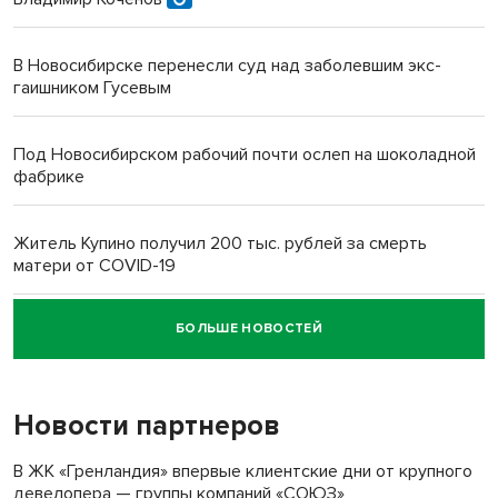
В Новосибирске перенесли суд над заболевшим экс-
гаишником Гусевым
Под Новосибирском рабочий почти ослеп на шоколадной
фабрике
Житель Купино получил 200 тыс. рублей за смерть
матери от COVID-19
БОЛЬШЕ НОВОСТЕЙ
Новосибирский суд наказал водителя за смерть
пенсионерки на вокзале
Новости партнеров
«Мы живём на пастбище!»: в новосибирском селе лошади
терроризируют жителей
В ЖК «Гренландия» впервые клиентские дни от крупного
девелопера — группы компаний «СОЮЗ»