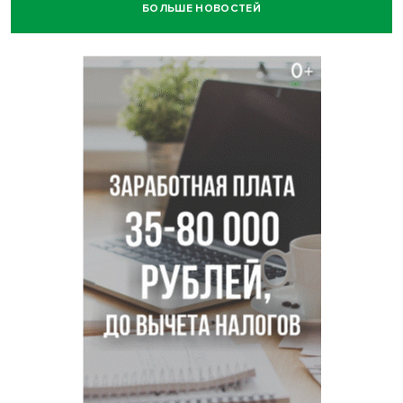
БОЛЬШЕ НОВОСТЕЙ
Отправил инвалида на СВО и получил его «посмертные»
выплаты адвокат из Черепаново
Андрей Травников поздравил новосибирцев с
юбилейным Днем строителя
Ученики новосибирского лицея победили в
Международной олимпиаде по ИИ
Остановку электричек о.п. Радуга Сибири начали строить
в Новосибирске