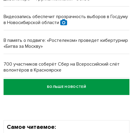
Инвалид получил условный срок за избиение врачей
протезом под Новосибирском
Видеозапись обеспечит прозрачность выборов в Госдуму
в Новосибирской области
Новосибирский преподаватель с женой вошли в топ-16
многодетных в России
В память о подвиге: «Ростелеком» проведет кибертурнир
«Битва за Москву»
Обновлённое отделение ВТБ открылось в Искитиме
700 участников соберёт Сбер на Всероссийский слёт
волонтёров в Красноярске
БОЛЬШЕ НОВОСТЕЙ
Честный выбор: видеонаблюдение обеспечит
объективность результатов ЕДГ в Новосибирской
области
Самое читаемое: