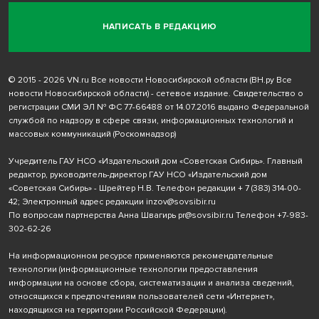
НАПИСАТЬ В РЕДАКЦИЮ
© 2015 - 2026 VN.ru Все новости Новосибирской области (ВН.ру Все
новости Новосибирской области) - сетевое издание. Свидетельство о
регистрации СМИ ЭЛ № ФС 77-66488 от 14.07.2016 выдано Федеральной
службой по надзору в сфере связи, информационных технологий и
массовых коммуникаций (Роскомнадзор)
Учредитель ГАУ НСО «Издательский дом «Советская Сибирь». Главный
редактор, руководитель-директор ГАУ НСО «Издательский дом
«Советская Сибирь» - Шрейтер Н.В. Телефон редакции
+ 7 (383) 314-00-
42
; Электронный адрес редакции
inzov@sovsibir.ru
По вопросам партнерства Анна Швагирь
pr@sovsibir.ru
Телефон
+7-983-
302-62-26
На информационном ресурсе применяются рекомендательные
технологии
(информационные технологии предоставления
информации на основе сбора, систематизации и анализа сведений,
относящихся к предпочтениям пользователей сети «Интернет»,
находящихся на территории Российской Федерации).