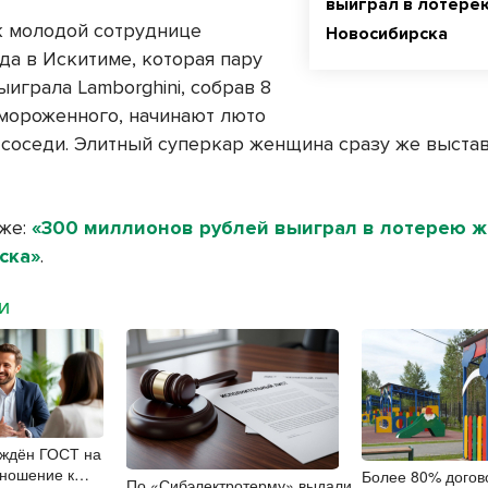
выиграл в лотере
ак молодой сотруднице
Новосибирска
да в Искитиме, которая пару
ыиграла Lamborghini, собрав 8
 мороженного, начинают люто
 соседи. Элитный суперкар женщина сразу же выста
кже:
«300 миллионов рублей выиграл в лотерею 
ска»
.
МИ
рждён ГОСТ на
ношение к
Более 80% догов
По «Сибэлектротерму» выдали