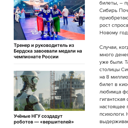
билеты, – 
Сибирь Поч
приобретаю
рост спрос
Новому год
Случаи, ко
много дене
уже были. Т
столицы Си
на 8 милли
билет в кио
любимца фо
гигантская 
настоящее 
психологи. 
выдерживае