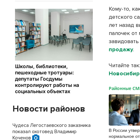
Кому-то, к
детского са
лет назад в
палочек от
завидовать
продажу
.
Читайте та
Новосибир
Районные С
Новости районов
Чудеса Легостаевского заказника
В России утве
показал охотовед Владимир
нормальное от
Коченов