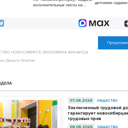
детскими садами
исполнительные листы на
заключили онлай
полмиллиарда рублей
цифровой подпи
Предложит
СТВО
НОВОСИБИРСК
ЭКОНОМИКА
ФИНАНСЫ
ика
Деньги
Эпатаж
ЗДЕЛА
07.08.2026
ОБЩЕСТВО
Заключенный трудовой д
гарантирует новосибирца
трудовых прав
06.08.2026
ОБЩЕСТВО