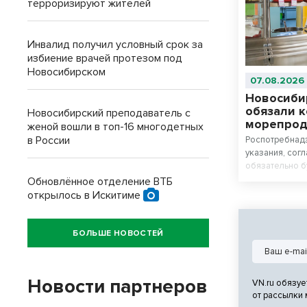
терроризируют жителей
Инвалид получил условный срок за
избиение врачей протезом под
Новосибирском
07.08.2026
Новосиби
обязали 
Новосибирский преподаватель с
морепроду
женой вошли в топ-16 многодетных
в России
Роспотребнад
указания, сог
обязательно б
Обновлённое отделение ВТБ
открылось в Искитиме
БОЛЬШЕ НОВОСТЕЙ
Новости партнеров
VN.ru обязуе
от рассылки