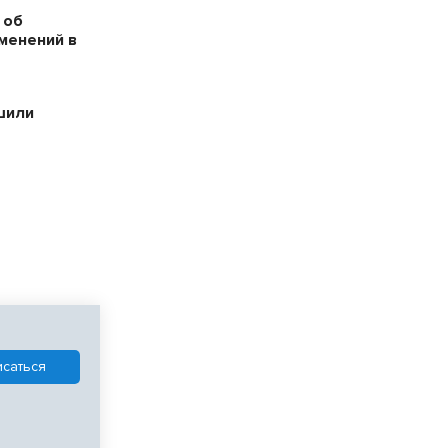
 об
менений в
шили