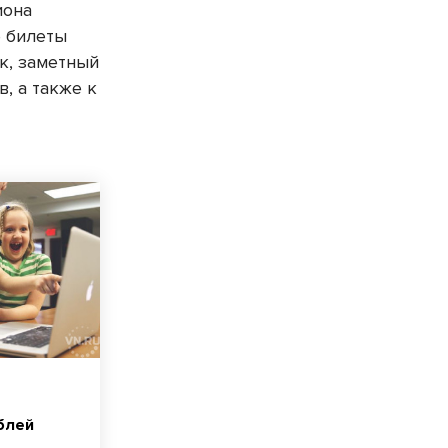
иона
е билеты
к, заметный
, а также к
блей