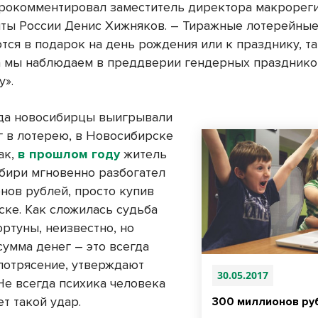
прокомментировал заместитель директора макрорег
ты России Денис Хижняков. – Тиражные лотерейны
тся в подарок на день рождения или к празднику, та
а мы наблюдаем в преддверии гендерных праздников
у».
гда новосибирцы выигрывали
г в лотерею, в Новосибирске
ак,
в прошлом году
житель
бири мгновенно разбогател
онов рублей, просто купив
ске. Как сложилась судьба
ртуны, неизвестно, но
сумма денег – это всегда
потрясение, утверждают
30.05.2017
Не всегда психика человека
т такой удар.
300 миллионов ру