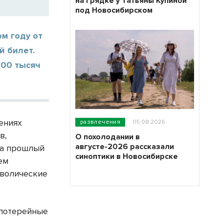
на грядке у Татьяны Купиной
под Новосибирском
м году от
й билет.
500 тысяч
ениях
развлечения
05.08.2026
в,
О похолодании в
августе-2026 рассказали
за прошлый
синоптики в Новосибирске
ем
мволические
 лотерейные