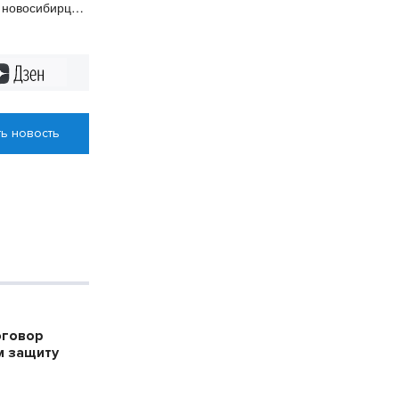
 новосибирцы
н при помощи
си
Дзен
ь новость
оговор
м защиту