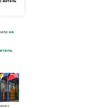
ю житель
вила
на
житель
оров с