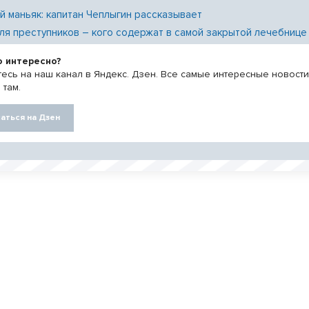
й маньяк: капитан Чеплыгин рассказывает
ля преступников – кого содержат в самой закрытой лечебнице
о интересно?
есь на наш канал в Яндекс. Дзен. Все самые интересные новост
 там.
аться на Дзен