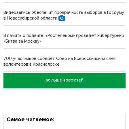
протезом под Новосибирском
Видеозапись обеспечит прозрачность выборов в Госдуму
в Новосибирской области
Новосибирский преподаватель с женой вошли в топ-16
многодетных в России
В память о подвиге: «Ростелеком» проведет кибертурнир
«Битва за Москву»
Обновлённое отделение ВТБ открылось в Искитиме
700 участников соберёт Сбер на Всероссийский слёт
волонтёров в Красноярске
БОЛЬШЕ НОВОСТЕЙ
Честный выбор: видеонаблюдение обеспечит
объективность результатов ЕДГ в Новосибирской
области
Самое читаемое: