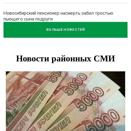
Новосибирский пенсионер насмерть забил тростью
пьющего сына подруги
БОЛЬШЕ НОВОСТЕЙ
Площадь у Монумента Славы в Новосибирске пошла
трещинами сразу после ремонта
Африканский врач поразил новосибирцев в травмпункте
Академгородка
Покрытие рулежных дорожек обновили в аэропорту
Толмачево по нацпроекту
В Новосибирске зафиксирован рост заболеваемости
энтеровирусной инфекцией