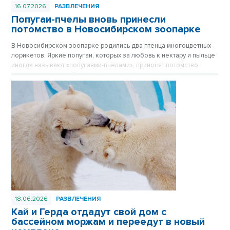
16.07.2026
РАЗВЛЕЧЕНИЯ
Попугаи-пчелы вновь принесли
потомство в Новосибирском зоопарке
В Новосибирском зоопарке родились два птенца многоцветных
лорикетов. Яркие попугаи, которых за любовь к нектару и пыльце
иногда называют «попугаями-пчёлами», приносят потомство
практически каждый год, и этот не стал исключением.
18.06.2026
РАЗВЛЕЧЕНИЯ
Кай и Герда отдадут свой дом с
бассейном моржам и переедут в новый