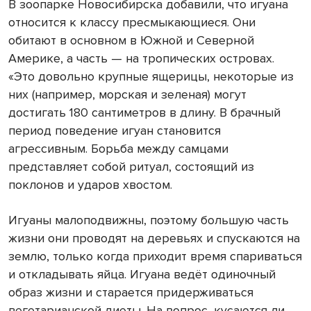
В зоопарке Новосибирска добавили, что игуана
относится к классу пресмыкающиеся. Они
обитают в основном в Южной и Северной
Америке, а часть — на тропических островах.
«Это довольно крупные ящерицы, некоторые из
них (например, морская и зеленая) могут
достигать
180 сантиметров
в длину. В брачный
период поведение игуан становится
агрессивным. Борьба между самцами
представляет собой ритуал, состоящий из
поклонов и ударов хвостом.
Игуаны малоподвижны, поэтому большую часть
жизни они проводят на деревьях и спускаются на
землю, только когда приходит время спариваться
и откладывать яйца. Игуана ведёт одиночный
образ жизни и старается придерживаться
вегетарианской диеты. На вопрос, кусаются ли