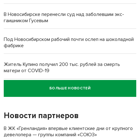
В Новосибирске перенесли суд над заболевшим экс-
гаишником Гусевым
Под Новосибирском рабочий почти ослеп на шоколадной
фабрике
Житель Купино получил 200 тыс. рублей за смерть
матери от COVID-19
БОЛЬШЕ НОВОСТЕЙ
Новосибирский суд наказал водителя за смерть
пенсионерки на вокзале
Новости партнеров
«Мы живём на пастбище!»: в новосибирском селе лошади
терроризируют жителей
В ЖК «Гренландия» впервые клиентские дни от крупного
девелопера — группы компаний «СОЮЗ»
Инвалид получил условный срок за избиение врачей