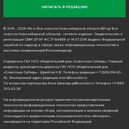
НАПИСАТЬ В РЕДАКЦИЮ
© 2015 - 2026 VN.ru Все новости Новосибирской области (ВН.ру Все
новости Новосибирской области) - сетевое издание. Свидетельство о
регистрации СМИ ЭЛ № ФС 77-66488 от 14.07.2016 выдано Федеральной
службой по надзору в сфере связи, информационных технологий и
массовых коммуникаций (Роскомнадзор)
Учредитель ГАУ НСО «Издательский дом «Советская Сибирь». Главный
редактор, руководитель-директор ГАУ НСО «Издательский дом
«Советская Сибирь» - Шрейтер Н.В. Телефон редакции
+ 7 (383) 314-00-
42
; Электронный адрес редакции
inzov@sovsibir.ru
По вопросам партнерства Анна Швагирь
pr@sovsibir.ru
Телефон
+7-983-
302-62-26
На информационном ресурсе применяются рекомендательные
технологии
(информационные технологии предоставления
информации на основе сбора, систематизации и анализа сведений,
относящихся к предпочтениям пользователей сети «Интернет»,
находящихся на территории Российской Федерации).