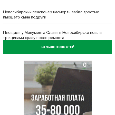
Новосибирский пенсионер насмерть забил тростью
пьющего сына подруги
Площадь у Монумента Славы в Новосибирске пошла
трещинами сразу после ремонта
БОЛЬШЕ НОВОСТЕЙ
Африканский врач поразил новосибирцев в травмпункте
Академгородка
Покрытие рулежных дорожек обновили в аэропорту
Толмачево по нацпроекту
В Новосибирске зафиксирован рост заболеваемости
энтеровирусной инфекцией
В Новосибирске осудили внука за продажу дедова ружья