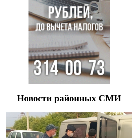
псевдо-мигранту