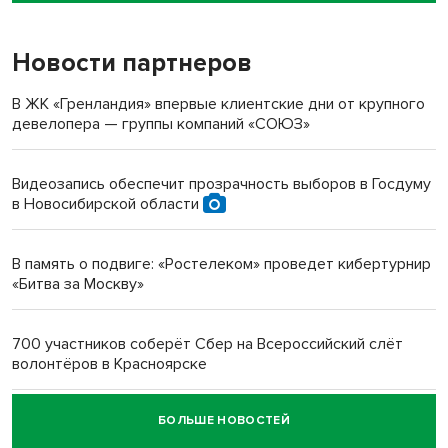
Новости партнеров
«Мы живём на пастбище!»: в новосибирском селе лошади
терроризируют жителей
В ЖК «Гренландия» впервые клиентские дни от крупного
девелопера — группы компаний «СОЮЗ»
Инвалид получил условный срок за избиение врачей
протезом под Новосибирском
Видеозапись обеспечит прозрачность выборов в Госдуму
в Новосибирской области
Новосибирский преподаватель с женой вошли в топ-16
многодетных в России
В память о подвиге: «Ростелеком» проведет кибертурнир
«Битва за Москву»
Обновлённое отделение ВТБ открылось в Искитиме
700 участников соберёт Сбер на Всероссийский слёт
волонтёров в Красноярске
БОЛЬШЕ НОВОСТЕЙ
Честный выбор: видеонаблюдение обеспечит
объективность результатов ЕДГ в Новосибирской