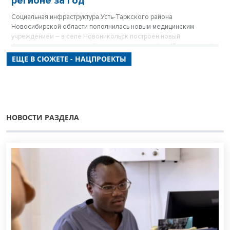
регионе за год
Социальная инфраструктура Усть-Таркского района
Новосибирской области пополнилась новым медицинским
учреждением – в селе Новоникольск построен новый
фельдшерско-акушерский пункт, рассчитанный на 15 посещений
в смену.
ЕЩЕ В СЮЖЕТЕ - НАЦПРОЕКТЫ
НОВОСТИ РАЗДЕЛА