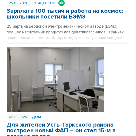
25.03.2026
ОБЩЕСТВО
Зарплата 100 тысяч и работа на космос:
школьники посетили БЭМЗ
25 марта на Бердском электромеханическом заводе (БЭМЗ)
прошел масштабный проф-тур для девятиклассников. В рамках
национального проекта «Кадры» будущие выпускники увидели,
как работает крупнейшее машиностроительное предприятие
региона, обеспечивающее в том числе российскую космонавтику
высокоточными приборами уже 67 лет.
05.12.2025
ДОМ
Для жителей Усть-Таркского района
построен новый ФАП – он стал 15-м в