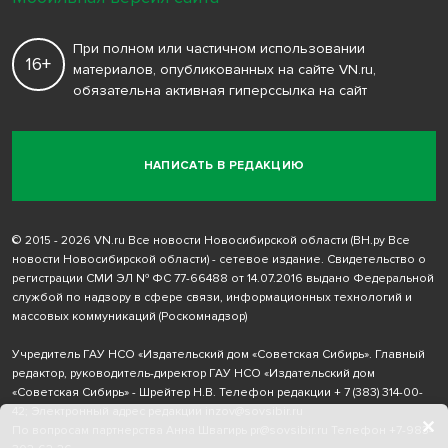
При полном или частичном использовании
16+
материалов, опубликованных на сайте VN.ru,
обязательна активная гиперссылка на сайт
НАПИСАТЬ В РЕДАКЦИЮ
© 2015 - 2026 VN.ru Все новости Новосибирской области (ВН.ру Все
новости Новосибирской области) - сетевое издание. Свидетельство о
регистрации СМИ ЭЛ № ФС 77-66488 от 14.07.2016 выдано Федеральной
службой по надзору в сфере связи, информационных технологий и
массовых коммуникаций (Роскомнадзор)
Учредитель ГАУ НСО «Издательский дом «Советская Сибирь». Главный
редактор, руководитель-директор ГАУ НСО «Издательский дом
«Советская Сибирь» - Шрейтер Н.В. Телефон редакции
+ 7 (383) 314-00-
42
; Электронный адрес редакции
inzov@sovsibir.ru
По вопросам партнерства Анна Швагирь
pr@sovsibir.ru
Телефон
+7-983-