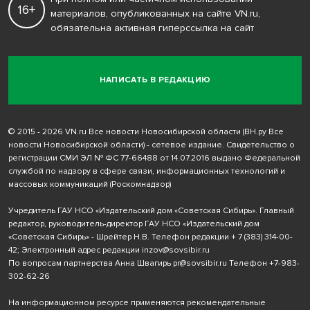
16+
материалов, опубликованных на сайте VN.ru,
обязательна активная гиперссылка на сайт
НАПИСАТЬ В РЕДАКЦИЮ
© 2015 - 2026 VN.ru Все новости Новосибирской области (ВН.ру Все
новости Новосибирской области) - сетевое издание. Свидетельство о
регистрации СМИ ЭЛ № ФС 77-66488 от 14.07.2016 выдано Федеральной
службой по надзору в сфере связи, информационных технологий и
массовых коммуникаций (Роскомнадзор)
Учредитель ГАУ НСО «Издательский дом «Советская Сибирь». Главный
редактор, руководитель-директор ГАУ НСО «Издательский дом
«Советская Сибирь» - Шрейтер Н.В. Телефон редакции
+ 7 (383) 314-00-
42
; Электронный адрес редакции
inzov@sovsibir.ru
По вопросам партнерства Анна Швагирь
pr@sovsibir.ru
Телефон
+7-983-
302-62-26
На информационном ресурсе применяются рекомендательные