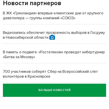
Новости партнеров
«Мы живём на пастбище!»: в новосибирском селе лошади
терроризируют жителей
В ЖК «Гренландия» впервые клиентские дни от крупного
девелопера — группы компаний «СОЮЗ»
Инвалид получил условный срок за избиение врачей
протезом под Новосибирском
Видеозапись обеспечит прозрачность выборов в Госдуму
в Новосибирской области
Новосибирский преподаватель с женой вошли в топ-16
многодетных в России
В память о подвиге: «Ростелеком» проведет кибертурнир
«Битва за Москву»
Обновлённое отделение ВТБ открылось в Искитиме
700 участников соберёт Сбер на Всероссийский слёт
волонтёров в Красноярске
БОЛЬШЕ НОВОСТЕЙ
Честный выбор: видеонаблюдение обеспечит
объективность результатов ЕДГ в Новосибирской
области