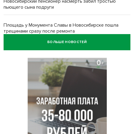
Новосибирский пенсионер насмерть забил тростью
пьющего сына подруги
Площадь у Монумента Славы в Новосибирске пошла
трещинами сразу после ремонта
БОЛЬШЕ НОВОСТЕЙ
Африканский врач поразил новосибирцев в травмпункте
Академгородка
Покрытие рулежных дорожек обновили в аэропорту
Толмачево по нацпроекту
В Новосибирске зафиксирован рост заболеваемости
энтеровирусной инфекцией
В Новосибирске осудили внука за продажу дедова ружья
псевдо-мигранту