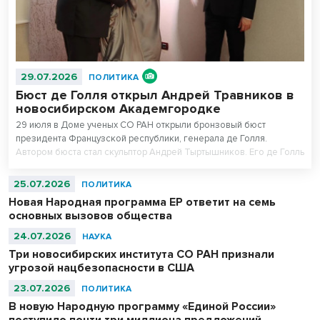
29.07.2026
ПОЛИТИКА
Бюст де Голля открыл Андрей Травников в
новосибирском Академгородке
29 июля в Доме ученых СО РАН открыли бронзовый бюст
президента Французской республики, генерала де Голля.
Автором бюста стал скульптор Андрей Тыртышников. Его де Голль
в военной фуражке уже есть в Музее армии в Париже, в
Центральном музее Великой Отечественной войны в Москве и
25.07.2026
ПОЛИТИКА
музее-панораме «Сталинградская битва» в Волгограде.
Новая Народная программа ЕР ответит на семь
основных вызовов общества
24.07.2026
НАУКА
Три новосибирских института СО РАН признали
угрозой нацбезопасности в США
23.07.2026
ПОЛИТИКА
В новую Народную программу «Единой России»
поступило почти три миллиона предложений