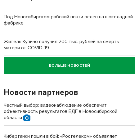
Под Новосибирском рабочий почти ослеп на шоколадной
фабрике
Житель Купино получил 200 тыс. рублей за смерть
матери от COVID-19
БОЛЬШЕ НОВОСТЕЙ
Новосибирский суд наказал водителя за смерть
пенсионерки на вокзале
Новости партнеров
«Мы живём на пастбище!»: в новосибирском селе лошади
терроризируют жителей
Честный выбор: видеонаблюдение обеспечит
объективность результатов ЕДГ в Новосибирской
Инвалид получил условный срок за избиение врачей
области
протезом под Новосибирском
Кибертанки пошли в бой: «Ростелеком» объявляет