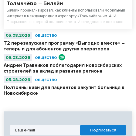
Толмачёво – Билайн
Билайн проанализировал, как клиенты использовали мобильный
интернет в международном аэропорту «Толмачёво» им. А. И.
Покрышкина в первой половине лета. Исследование показало,
что нейросети вошли в число пяти самых популярных цифровых
сервисов у пассажиров 16–44 лет. При этом миллениалы (29–44
05.08.2026
ОБЩЕСТВО
года) оказались самыми активными пользователями нейросетей в
Т2 перезапускает программу «Выгодно вместе» –
аэропорту.
теперь и для абонентов других операторов
05.08.2026
ОБЩЕСТВО
Андрей Травников поблагодарил новосибирских
строителей за вклад в развитие региона
05.08.2026
ОБЩЕСТВО
Полтонны киви для пациентов закупит больница в
Новосибирске