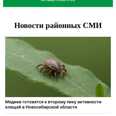
БОЛЬШЕ НОВОСТЕЙ
О похолодании в августе-2026 рассказали синоптики в
Новосибирске
В Новосибирске минтранс наказал 8 таксистов без
страховки
Андрей Травников поблагодарил новосибирских
строителей за вклад в развитие региона
Новосибирский метрополитен начал ремонт входа на
«Площади Ленина»