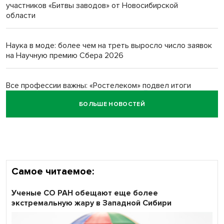
Новосибирский преподаватель с женой вошли в топ-16
участников «Битвы заводов» от Новосибирской
многодетных в России
области
Обновлённое отделение ВТБ открылось в Искитиме
Наука в моде: более чем на треть выросло число заявок
на Научную премию Сбера 2026
Все профессии важны: «Ростелеком» подвел итоги
всероссийского флешмоба #явлияю
БОЛЬШЕ НОВОСТЕЙ
Сибирские пенсионеры говорят «спасибо» интернету
Самое читаемое:
Ученые СО РАН обещают еще более
экстремальную жару в Западной Сибири