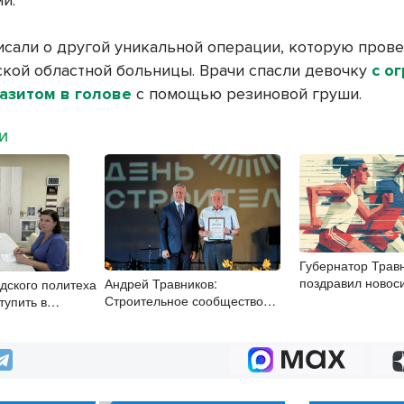
исали о другой уникальной операции, которую пров
кой областной больницы. Врачи спасли девочку
с о
азитом в голове
с помощью резиновой груши.
МИ
Губернатор Трав
поздравил новос
Андрей Травников:
дского политеха
с Днём физкульт
Строительное сообщество
тупить в
Новосибирской области –
строительные
сплочённый и надёжный
коллектив