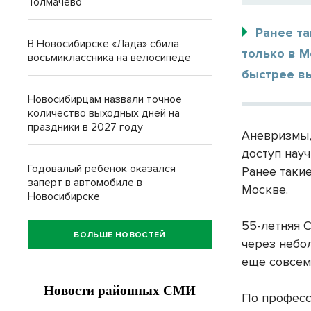
Толмачево
Ранее т
В Новосибирске «Лада» сбила
только в 
восьмиклассника на велосипеде
быстрее в
Новосибирцам назвали точное
количество выходных дней на
праздники в 2027 году
Аневризмы,
доступ нау
Годовалый ребёнок оказался
Ранее таки
заперт в автомобиле в
Москве.
Новосибирске
55-летняя 
БОЛЬШЕ НОВОСТЕЙ
через небол
еще совсем
По професс