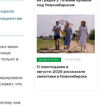
на грядке у Татьяны Купиной
под Новосибирском
водили
 пациентам
рез мини-
ьнице.
 только в
развлечения
05.08.2026
О похолодании в
августе-2026 рассказали
синоптики в Новосибирске
оперировали
скажет, что
оэтому она