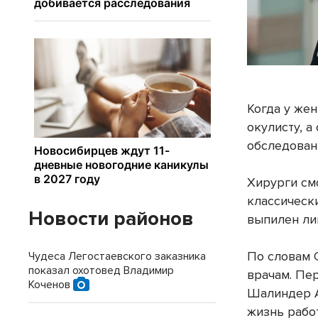
Когда у же
окулисту, 
обследован
Хирурги см
классически
Новости районов
выпилен ли
По словам 
Чудеса Легостаевского заказника
показал охотовед Владимир
врачам. Пер
Коченов
Шалиндер А
жизнь работ