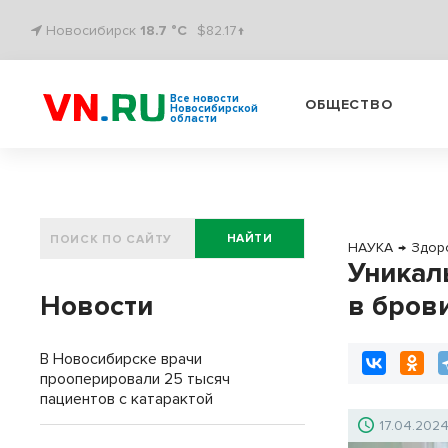
Новосибирск
18.7 °C
$82.17↑
Все новости
ОБЩЕСТВО
Новосибирской
области
НАЙТИ
НАУКА
→
Здор
Уникал
Новости
в бров
В Новосибирске врачи
прооперировали 25 тысяч
пациентов с катарактой
17.04.202