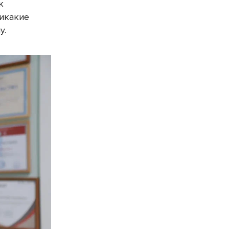
к
никакие
му.