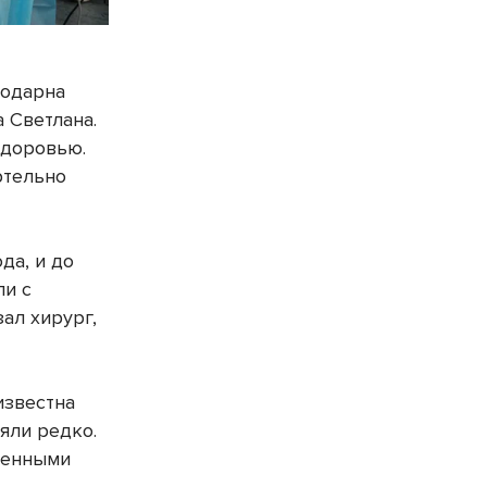
годарна
 Светлана.
здоровью.
ртельно
да, и до
ли с
ал хирург,
известна
яли редко.
ченными