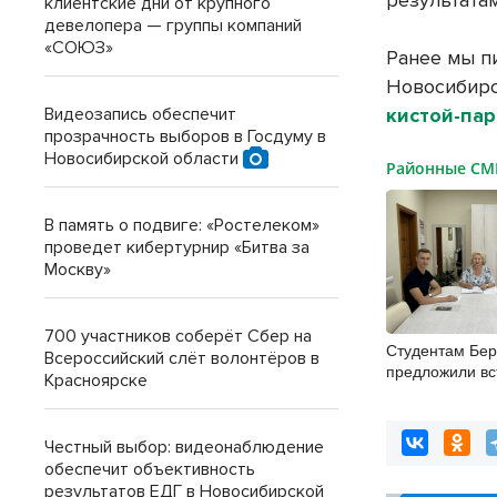
клиентские дни от крупного
девелопера — группы компаний
«СОЮЗ»
Ранее мы п
Новосибирс
кистой-пар
Видеозапись обеспечит
прозрачность выборов в Госдуму в
Новосибирской области
Районные С
В память о подвиге: «Ростелеком»
проведет кибертурнир «Битва за
Москву»
700 участников соберёт Сбер на
Студентам Бер
Всероссийский слёт волонтёров в
предложили вс
Красноярске
студенческие 
отряды
Честный выбор: видеонаблюдение
обеспечит объективность
результатов ЕДГ в Новосибирской