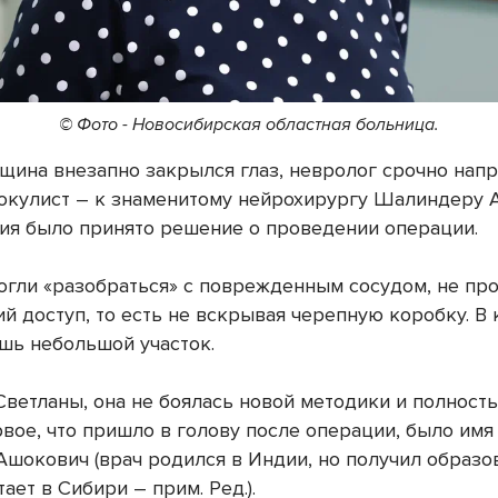
© Фото - Новосибирская областная больница.
нщина внезапно закрылся глаз, невролог срочно напр
а окулист – к знаменитому нейрохирургу Шалиндеру 
ия было принято решение о проведении операции.
огли «разобраться» с поврежденным сосудом, не пр
й доступ, то есть не вскрывая черепную коробку. В 
шь небольшой участок.
Светланы, она не боялась новой методики и полност
вое, что пришло в голову после операции, было имя
шокович (врач родился в Индии, но получил образо
ает в Сибири – прим. Ред.).