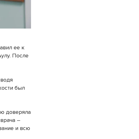
авил ее к
Аулу. После
оводя
кости был
ью доверяла
 врача –
вание и всю