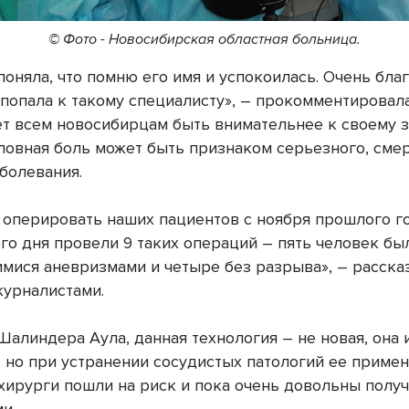
© Фото - Новосибирская областная больница.
поняла, что помню его имя и успокоилась. Очень бла
 попала к такому специалисту», – прокомментировала
ет всем новосибирцам быть внимательнее к своему 
ловная боль может быть признаком серьезного, сме
аболевания.
 оперировать наших пациентов с ноября прошлого го
го дня провели 9 таких операций – пять человек бы
мися аневризмами и четыре без разрыва», – рассказ
журналистами.
Шалиндера Аула, данная технология – не новая, она 
, но при устранении сосудистых патологий ее примен
хирурги пошли на риск и пока очень довольны полу
ми.