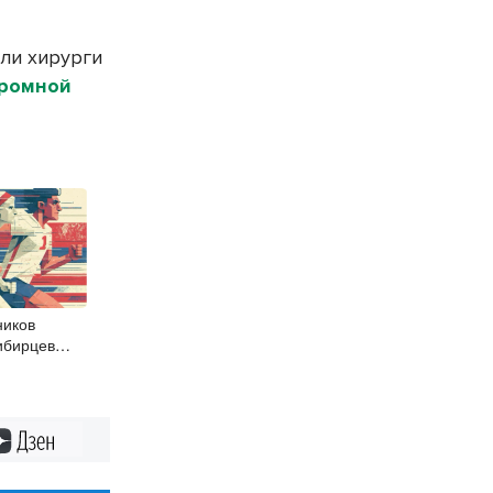
ели хирурги
громной
ников
ибирцев
урника
Дзен