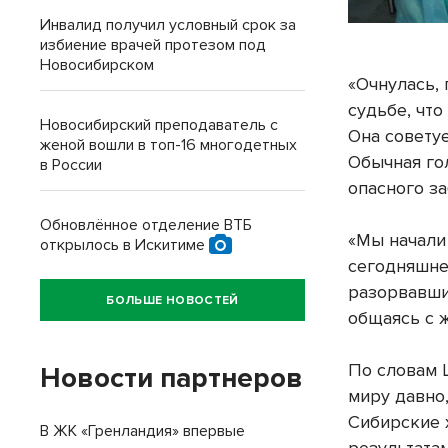
Инвалид получил условный срок за
избиение врачей протезом под
Новосибирском
«Очнулась, 
судьбе, что
Новосибирский преподаватель с
Она совету
женой вошли в топ-16 многодетных
Обычная го
в России
опасного з
Обновлённое отделение ВТБ
«Мы начали
открылось в Искитиме
сегодняшне
разорвавши
БОЛЬШЕ НОВОСТЕЙ
общаясь с 
По словам 
Новости партнеров
миру давно
Сибирские 
В ЖК «Гренландия» впервые
результата