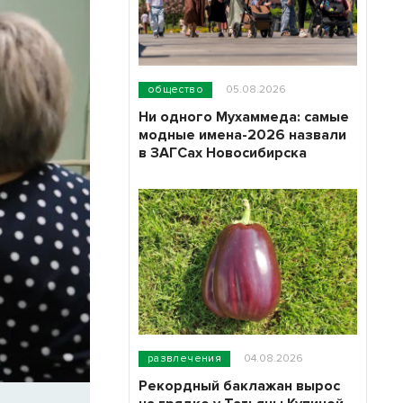
общество
05.08.2026
Ни одного Мухаммеда: самые
модные имена-2026 назвали
в ЗАГСах Новосибирска
развлечения
04.08.2026
Рекордный баклажан вырос