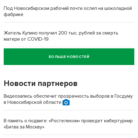
Под Новосибирском рабочий почти ослеп на шоколадной
фабрике
Житель Купино получил 200 тыс. рублей за смерть
матери от COVID-19
БОЛЬШЕ НОВОСТЕЙ
Новосибирский суд наказал водителя за смерть
пенсионерки на вокзале
Новости партнеров
«Мы живём на пастбище!»: в новосибирском селе лошади
терроризируют жителей
Видеозапись обеспечит прозрачность выборов в Госдуму
в Новосибирской области
Инвалид получил условный срок за избиение врачей
протезом под Новосибирском
В память о подвиге: «Ростелеком» проведет кибертурнир
«Битва за Москву»
Новосибирский преподаватель с женой вошли в топ-16
многодетных в России