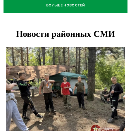
БОЛЬШЕ НОВОСТЕЙ
Прогноз погоды на 8-9 августа в Новосибирске сделали
синоптики
Площадки для контроля перегруза начали строить на
въездах в Новосибирск
Дольщики долгостроя на Титова в Новосибирске
получили ключи от квартир
Доля рыночной ипотеки в России превысила 50% по
итогам июля 2026 года