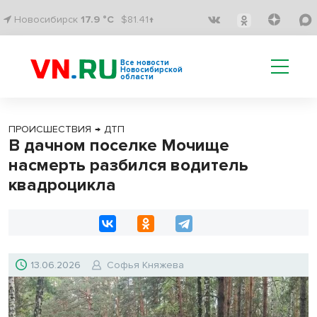
Новосибирск
17.9 °C
$81.41↑
Все новости
Новосибирской
области
ПРОИСШЕСТВИЯ
→
ДТП
В дачном поселке Мочище
насмерть разбился водитель
квадроцикла
13.06.2026
Софья Княжева