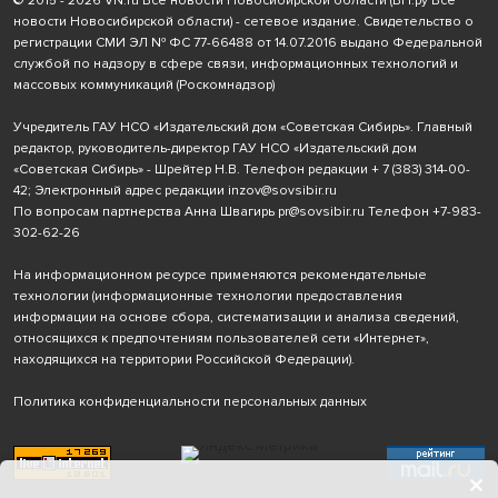
© 2015 - 2026 VN.ru Все новости Новосибирской области (ВН.ру Все
новости Новосибирской области) - сетевое издание. Свидетельство о
регистрации СМИ ЭЛ № ФС 77-66488 от 14.07.2016 выдано Федеральной
службой по надзору в сфере связи, информационных технологий и
массовых коммуникаций (Роскомнадзор)
Учредитель ГАУ НСО «Издательский дом «Советская Сибирь». Главный
редактор, руководитель-директор ГАУ НСО «Издательский дом
«Советская Сибирь» - Шрейтер Н.В. Телефон редакции
+ 7 (383) 314-00-
42
; Электронный адрес редакции
inzov@sovsibir.ru
По вопросам партнерства Анна Швагирь
pr@sovsibir.ru
Телефон
+7-983-
302-62-26
На информационном ресурсе применяются рекомендательные
технологии
(информационные технологии предоставления
информации на основе сбора, систематизации и анализа сведений,
относящихся к предпочтениям пользователей сети «Интернет»,
находящихся на территории Российской Федерации).
Политика конфиденциальности персональных данных