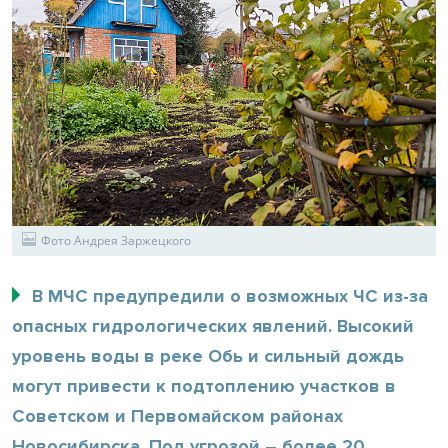
Фото Андрея Заржецкого
В МЧС предупредили о возможных ЧС из-за
опасных гидрологических явлений. Высокий
уровень воды в реке Обь и сильный дождь
могут привести к подтоплению участков в
Советском и Первомайском районах
Новосибирска. Под угрозой – более 20