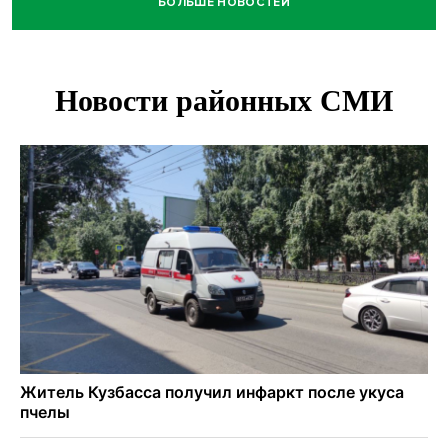
БОЛЬШЕ НОВОСТЕЙ
Новосибирский пенсионер насмерть забил тростью
пьющего сына подруги
Площадь у Монумента Славы в Новосибирске пошла
трещинами сразу после ремонта
Африканский врач поразил новосибирцев в травмпункте
Академгородка
Покрытие рулежных дорожек обновили в аэропорту
Толмачево по нацпроекту