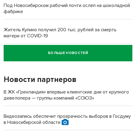
Под Новосибирском рабочий почти ослеп на шоколадной
фабрике
Житель Купино получил 200 тыс. рублей за смерть
матери от COVID-19
БОЛЬШЕ НОВОСТЕЙ
Новосибирский суд наказал водителя за смерть
пенсионерки на вокзале
Новости партнеров
«Мы живём на пастбище!»: в новосибирском селе лошади
терроризируют жителей
В ЖК «Гренландия» впервые клиентские дни от крупного
девелопера — группы компаний «СОЮЗ»
Инвалид получил условный срок за избиение врачей
протезом под Новосибирском
Видеозапись обеспечит прозрачность выборов в Госдуму
в Новосибирской области
Новосибирский преподаватель с женой вошли в топ-16
многодетных в России