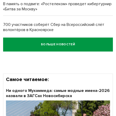
В память о подвиге: «Ростелеком» проведет кибертурнир
«Битва за Москву»
Обновлённое отделение ВТБ открылось в Искитиме
700 участников соберёт Сбер на Всероссийский слёт
волонтёров в Красноярске
БОЛЬШЕ НОВОСТЕЙ
Честный выбор: видеонаблюдение обеспечит
объективность результатов ЕДГ в Новосибирской
области
Самое читаемое:
Ни одного Мухаммеда: самые модные имена-2026
назвали в ЗАГСах Новосибирска