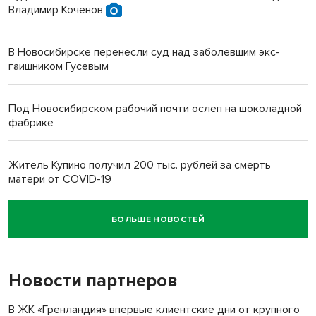
Владимир Коченов
В Новосибирске перенесли суд над заболевшим экс-
гаишником Гусевым
Под Новосибирском рабочий почти ослеп на шоколадной
фабрике
Житель Купино получил 200 тыс. рублей за смерть
матери от COVID-19
БОЛЬШЕ НОВОСТЕЙ
Новосибирский суд наказал водителя за смерть
пенсионерки на вокзале
Новости партнеров
«Мы живём на пастбище!»: в новосибирском селе лошади
терроризируют жителей
В ЖК «Гренландия» впервые клиентские дни от крупного