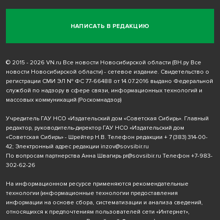
НАПИСАТЬ В РЕДАКЦИЮ
© 2015 - 2026 VN.ru Все новости Новосибирской области (ВН.ру Все
новости Новосибирской области) - сетевое издание. Свидетельство о
регистрации СМИ ЭЛ № ФС 77-66488 от 14.07.2016 выдано Федеральной
службой по надзору в сфере связи, информационных технологий и
массовых коммуникаций (Роскомнадзор)
Учредитель ГАУ НСО «Издательский дом «Советская Сибирь». Главный
редактор, руководитель-директор ГАУ НСО «Издательский дом
«Советская Сибирь» - Шрейтер Н.В. Телефон редакции
+ 7 (383) 314-00-
42
; Электронный адрес редакции
inzov@sovsibir.ru
По вопросам партнерства Анна Швагирь
pr@sovsibir.ru
Телефон
+7-983-
302-62-26
На информационном ресурсе применяются рекомендательные
технологии
(информационные технологии предоставления
информации на основе сбора, систематизации и анализа сведений,
относящихся к предпочтениям пользователей сети «Интернет»,