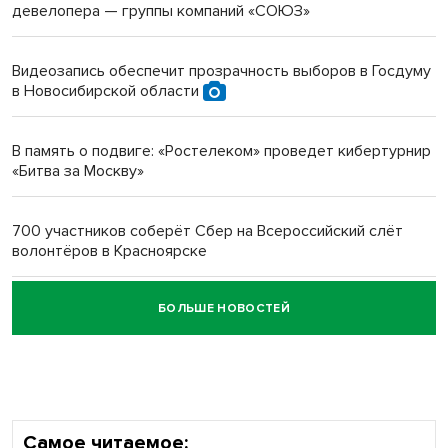
девелопера — группы компаний «СОЮЗ»
Инвалид получил условный срок за избиение врачей
протезом под Новосибирском
Видеозапись обеспечит прозрачность выборов в Госдуму
в Новосибирской области
Новосибирский преподаватель с женой вошли в топ-16
многодетных в России
В память о подвиге: «Ростелеком» проведет кибертурнир
«Битва за Москву»
Обновлённое отделение ВТБ открылось в Искитиме
700 участников соберёт Сбер на Всероссийский слёт
волонтёров в Красноярске
БОЛЬШЕ НОВОСТЕЙ
Честный выбор: видеонаблюдение обеспечит
объективность результатов ЕДГ в Новосибирской
области
Самое читаемое: