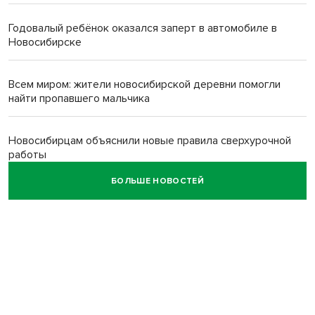
Годовалый ребёнок оказался заперт в автомобиле в
Новосибирске
Всем миром: жители новосибирской деревни помогли
найти пропавшего мальчика
Новосибирцам объяснили новые правила сверхурочной
работы
БОЛЬШЕ НОВОСТЕЙ
Новосибирский пенсионер насмерть забил тростью
пьющего сына подруги
Площадь у Монумента Славы в Новосибирске пошла
трещинами сразу после ремонта
Африканский врач поразил новосибирцев в травмпункте