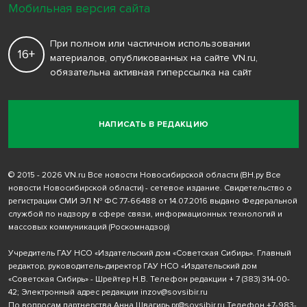
Мобильная версия сайта
При полном или частичном использовании
16+
материалов, опубликованных на сайте VN.ru,
обязательна активная гиперссылка на сайт
НАПИСАТЬ В РЕДАКЦИЮ
© 2015 - 2026 VN.ru Все новости Новосибирской области (ВН.ру Все
новости Новосибирской области) - сетевое издание. Свидетельство о
регистрации СМИ ЭЛ № ФС 77-66488 от 14.07.2016 выдано Федеральной
службой по надзору в сфере связи, информационных технологий и
массовых коммуникаций (Роскомнадзор)
Учредитель ГАУ НСО «Издательский дом «Советская Сибирь». Главный
редактор, руководитель-директор ГАУ НСО «Издательский дом
«Советская Сибирь» - Шрейтер Н.В. Телефон редакции
+ 7 (383) 314-00-
42
; Электронный адрес редакции
inzov@sovsibir.ru
По вопросам партнерства Анна Швагирь
pr@sovsibir.ru
Телефон
+7-983-