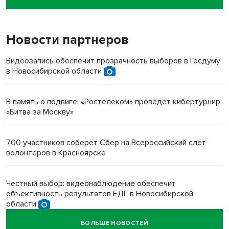
пенсионерки на вокзале
Новости партнеров
«Мы живём на пастбище!»: в новосибирском селе лошади
терроризируют жителей
Видеозапись обеспечит прозрачность выборов в Госдуму
в Новосибирской области
Инвалид получил условный срок за избиение врачей
протезом под Новосибирском
В память о подвиге: «Ростелеком» проведет кибертурнир
«Битва за Москву»
Новосибирский преподаватель с женой вошли в топ-16
многодетных в России
700 участников соберёт Сбер на Всероссийский слёт
волонтёров в Красноярске
Обновлённое отделение ВТБ открылось в Искитиме
Честный выбор: видеонаблюдение обеспечит
объективность результатов ЕДГ в Новосибирской
области
БОЛЬШЕ НОВОСТЕЙ