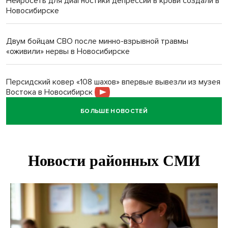
Нейросеть для диагностики депрессии в крови создали в
Новосибирске
Двум бойцам СВО после минно-взрывной травмы
«оживили» нервы в Новосибирске
Персидский ковер «108 шахов» впервые вывезли из музея
Востока в Новосибирск
БОЛЬШЕ НОВОСТЕЙ
Актриса из Новосибирска Евгения Туркова сыграла мать
в сериале «Малой»
Трех туберкулезников под конвоем доставили в
больницу Новосибирской области
В Новосибирске курьер на велосипеде сломал ребенку
ключицу