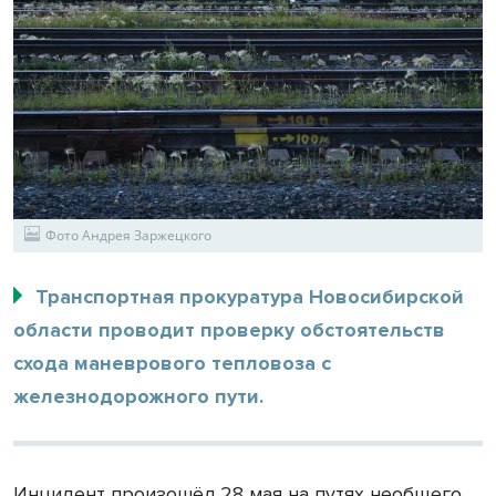
Фото Андрея Заржецкого
Транспортная прокуратура Новосибирской
области проводит проверку обстоятельств
схода маневрового тепловоза с
железнодорожного пути.
Инцидент произошёл 28 мая на путях необщего