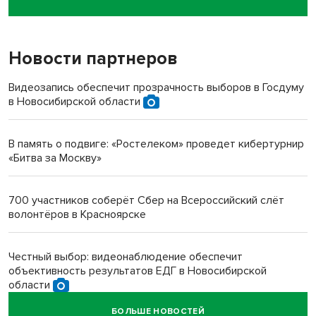
пенсионерки на вокзале
Новости партнеров
«Мы живём на пастбище!»: в новосибирском селе лошади
терроризируют жителей
Видеозапись обеспечит прозрачность выборов в Госдуму
в Новосибирской области
Инвалид получил условный срок за избиение врачей
протезом под Новосибирском
В память о подвиге: «Ростелеком» проведет кибертурнир
«Битва за Москву»
Новосибирский преподаватель с женой вошли в топ-16
многодетных в России
700 участников соберёт Сбер на Всероссийский слёт
волонтёров в Красноярске
Обновлённое отделение ВТБ открылось в Искитиме
Честный выбор: видеонаблюдение обеспечит
объективность результатов ЕДГ в Новосибирской
области
БОЛЬШЕ НОВОСТЕЙ