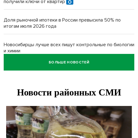
получили ключи от квартир
Доля рыночной ипотеки в России превысила 50% по
итогам июля 2026 года
Новосибирцы лучше всех пишут контрольные по биологии
и химии
БОЛЬШЕ НОВОСТЕЙ
Нейросеть для диагностики депрессии в крови создали в
Новосибирске
Двум бойцам СВО после минно-взрывной травмы
«оживили» нервы в Новосибирске
Персидский ковер «108 шахов» впервые вывезли из музея
Востока в Новосибирск