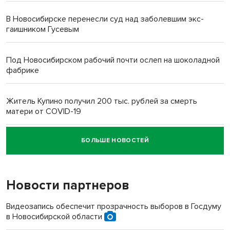
В Новосибирске перенесли суд над заболевшим экс-
гаишником Гусевым
Под Новосибирском рабочий почти ослеп на шоколадной
фабрике
Житель Купино получил 200 тыс. рублей за смерть
матери от COVID-19
БОЛЬШЕ НОВОСТЕЙ
Новосибирский суд наказал водителя за смерть
пенсионерки на вокзале
Новости партнеров
«Мы живём на пастбище!»: в новосибирском селе лошади
терроризируют жителей
Видеозапись обеспечит прозрачность выборов в Госдуму
в Новосибирской области
Инвалид получил условный срок за избиение врачей