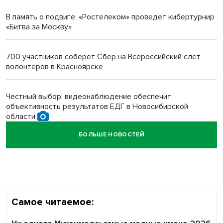
протезом под Новосибирском
В память о подвиге: «Ростелеком» проведет кибертурнир
«Битва за Москву»
Новосибирский преподаватель с женой вошли в топ-16
многодетных в России
700 участников соберёт Сбер на Всероссийский слёт
волонтёров в Красноярске
Обновлённое отделение ВТБ открылось в Искитиме
Честный выбор: видеонаблюдение обеспечит
объективность результатов ЕДГ в Новосибирской
области
БОЛЬШЕ НОВОСТЕЙ
Кибертанки пошли в бой: «Ростелеком» объявляет
участников «Битвы заводов» от Новосибирской
области
Самое читаемое: