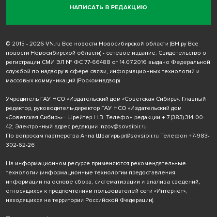
НАПИСАТЬ В РЕДАКЦИЮ
© 2015 - 2026 VN.ru Все новости Новосибирской области (ВН.ру Все
новости Новосибирской области) - сетевое издание. Свидетельство о
регистрации СМИ ЭЛ № ФС 77-66488 от 14.07.2016 выдано Федеральной
службой по надзору в сфере связи, информационных технологий и
массовых коммуникаций (Роскомнадзор)
Учредитель ГАУ НСО «Издательский дом «Советская Сибирь». Главный
редактор, руководитель-директор ГАУ НСО «Издательский дом
«Советская Сибирь» - Шрейтер Н.В. Телефон редакции
+ 7 (383) 314-00-
42
; Электронный адрес редакции
inzov@sovsibir.ru
По вопросам партнерства Анна Швагирь
pr@sovsibir.ru
Телефон
+7-983-
302-62-26
На информационном ресурсе применяются рекомендательные
технологии
(информационные технологии предоставления
информации на основе сбора, систематизации и анализа сведений,
относящихся к предпочтениям пользователей сети «Интернет»,
находящихся на территории Российской Федерации).