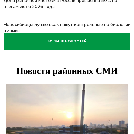
Доля рыночной ипотеки в России превысила 50% по
итогам июля 2026 года
Новосибирцы лучше всех пишут контрольные по биологии
и химии
БОЛЬШЕ НОВОСТЕЙ
Нейросеть для диагностики депрессии в крови создали в
Новосибирске
Двум бойцам СВО после минно-взрывной травмы
«оживили» нервы в Новосибирске
Персидский ковер «108 шахов» впервые вывезли из музея
Востока в Новосибирск
Актриса из Новосибирска Евгения Туркова сыграла мать
в сериале «Малой»