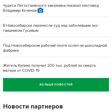
Чудеса Легостаевского заказника показал охотовед
Владимир Коченов
В Новосибирске перенесли суд над заболевшим экс-
гаишником Гусевым
Под Новосибирском рабочий почти ослеп на шоколадной
фабрике
Житель Купино получил 200 тыс. рублей за смерть
матери от COVID-19
БОЛЬШЕ НОВОСТЕЙ
Новосибирский суд наказал водителя за смерть
пенсионерки на вокзале
Новости партнеров
«Мы живём на пастбище!»: в новосибирском селе лошади
терроризируют жителей