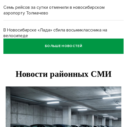
Семь рейсов за сутки отменили в новосибирском
аэропорту Толмачево
В Новосибирске «Лада» сбила восьмиклассника на
велосипеде
БОЛЬШЕ НОВОСТЕЙ
Новосибирцам назвали точное количество выходных
дней на праздники в 2027 году
Годовалый ребёнок оказался заперт в автомобиле в
Новосибирске
Всем миром: жители новосибирской деревни помогли
найти пропавшего мальчика
Новосибирцам объяснили новые правила сверхурочной
работы