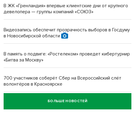
В ЖК «Гренландия» впервые клиентские дни от крупного
девелопера — группы компаний «СОЮЗ»
Инвалид получил условный срок за избиение врачей
протезом под Новосибирском
Видеозапись обеспечит прозрачность выборов в Госдуму
в Новосибирской области
Новосибирский преподаватель с женой вошли в топ-16
многодетных в России
В память о подвиге: «Ростелеком» проведет кибертурнир
«Битва за Москву»
Обновлённое отделение ВТБ открылось в Искитиме
700 участников соберёт Сбер на Всероссийский слёт
волонтёров в Красноярске
БОЛЬШЕ НОВОСТЕЙ
Честный выбор: видеонаблюдение обеспечит
объективность результатов ЕДГ в Новосибирской
области