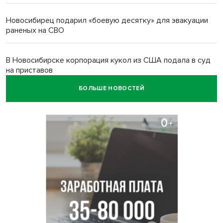
Новосибирец подарил «боевую десятку» для эвакуации
раненых на СВО
В Новосибирске корпорация кукол из США подала в суд
на приставов
БОЛЬШЕ НОВОСТЕЙ
В Новосибирске минздрав объявил бесплатную
диспансеризацию для 65-летних
В Новосибирске врачи прооперировали 25 тысяч
пациентов с катарактой
Знаменитый орангутан Бату отметил юбилей в
новосибирском зоопарке
Новосибирские хирурги спасли сердце восьмиклассницы