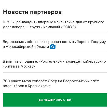
Новости партнеров
«Мы живём на пастбище!»: в новосибирском селе лошади
терроризируют жителей
В ЖК «Гренландия» впервые клиентские дни от крупного
девелопера — группы компаний «СОЮЗ»
Инвалид получил условный срок за избиение врачей
протезом под Новосибирском
Видеозапись обеспечит прозрачность выборов в Госдуму
в Новосибирской области
Новосибирский преподаватель с женой вошли в топ-16
многодетных в России
В память о подвиге: «Ростелеком» проведет кибертурнир
«Битва за Москву»
Обновлённое отделение ВТБ открылось в Искитиме
700 участников соберёт Сбер на Всероссийский слёт
волонтёров в Красноярске
БОЛЬШЕ НОВОСТЕЙ
Честный выбор: видеонаблюдение обеспечит
объективность результатов ЕДГ в Новосибирской