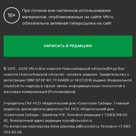
При полном или частичном использовании
16+
материалов, опубликованных на сайте VN.ru,
обязательна активная гиперссылка на сайт
НАПИСАТЬ В РЕДАКЦИЮ
© 2015 - 2026 VN.ru Все новости Новосибирской области (ВН.ру Все
новости Новосибирской области) - сетевое издание. Свидетельство о
регистрации СМИ ЭЛ № ФС 77-66488 от 14.07.2016 выдано Федеральной
службой по надзору в сфере связи, информационных технологий и
массовых коммуникаций (Роскомнадзор)
Учредитель ГАУ НСО «Издательский дом «Советская Сибирь». Главный
редактор, руководитель-директор ГАУ НСО «Издательский дом
«Советская Сибирь» - Шрейтер Н.В. Телефон редакции
+ 7 (383) 314-00-
42
; Электронный адрес редакции
inzov@sovsibir.ru
По вопросам партнерства Анна Швагирь
pr@sovsibir.ru
Телефон
+7-983-
302-62-26