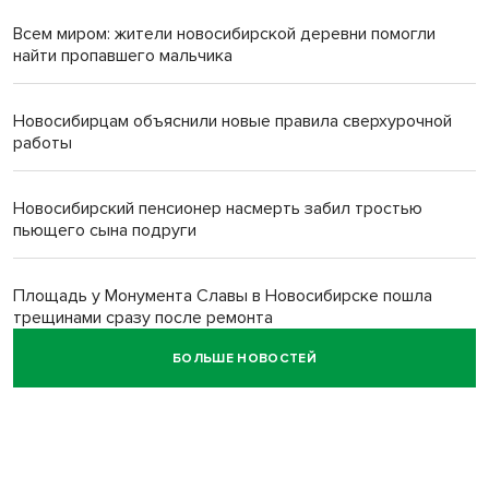
Всем миром: жители новосибирской деревни помогли
найти пропавшего мальчика
Новосибирцам объяснили новые правила сверхурочной
работы
Новосибирский пенсионер насмерть забил тростью
пьющего сына подруги
Площадь у Монумента Славы в Новосибирске пошла
трещинами сразу после ремонта
БОЛЬШЕ НОВОСТЕЙ
Африканский врач поразил новосибирцев в травмпункте
Академгородка
Покрытие рулежных дорожек обновили в аэропорту