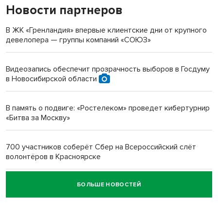
Новости партнеров
«Мы живём на пастбище!»: в новосибирском селе лошади
терроризируют жителей
В ЖК «Гренландия» впервые клиентские дни от крупного
девелопера — группы компаний «СОЮЗ»
Инвалид получил условный срок за избиение врачей
протезом под Новосибирском
Видеозапись обеспечит прозрачность выборов в Госдуму
в Новосибирской области
Новосибирский преподаватель с женой вошли в топ-16
многодетных в России
В память о подвиге: «Ростелеком» проведет кибертурнир
«Битва за Москву»
Обновлённое отделение ВТБ открылось в Искитиме
700 участников соберёт Сбер на Всероссийский слёт
волонтёров в Красноярске
БОЛЬШЕ НОВОСТЕЙ
Честный выбор: видеонаблюдение обеспечит
объективность результатов ЕДГ в Новосибирской
области