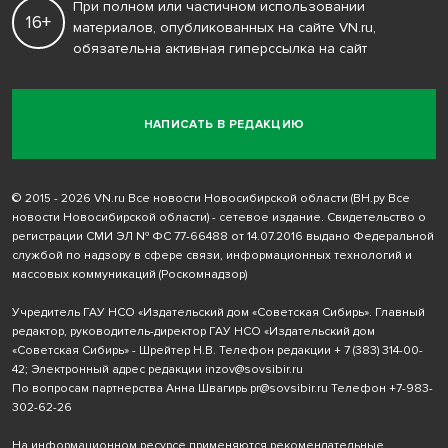
При полном или частичном использовании
16+
материалов, опубликованных на сайте VN.ru,
обязательна активная гиперссылка на сайт
НАПИСАТЬ В РЕДАКЦИЮ
© 2015 - 2026 VN.ru Все новости Новосибирской области (ВН.ру Все
новости Новосибирской области) - сетевое издание. Свидетельство о
регистрации СМИ ЭЛ № ФС 77-66488 от 14.07.2016 выдано Федеральной
службой по надзору в сфере связи, информационных технологий и
массовых коммуникаций (Роскомнадзор)
Учредитель ГАУ НСО «Издательский дом «Советская Сибирь». Главный
редактор, руководитель-директор ГАУ НСО «Издательский дом
«Советская Сибирь» - Шрейтер Н.В. Телефон редакции
+ 7 (383) 314-00-
42
; Электронный адрес редакции
inzov@sovsibir.ru
По вопросам партнерства Анна Швагирь
pr@sovsibir.ru
Телефон
+7-983-
302-62-26
На информационном ресурсе применяются рекомендательные