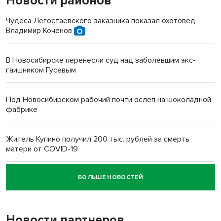
Новости районов
Чудеса Легостаевского заказника показал охотовед
Владимир Коченов
В Новосибирске перенесли суд над заболевшим экс-
гаишником Гусевым
Под Новосибирском рабочий почти ослеп на шоколадной
фабрике
Житель Купино получил 200 тыс. рублей за смерть
матери от COVID-19
БОЛЬШЕ НОВОСТЕЙ
Новосибирский суд наказал водителя за смерть
пенсионерки на вокзале
Новости партнеров
«Мы живём на пастбище!»: в новосибирском селе лошади