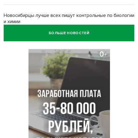
Новосибирцы лучше всех пишут контрольные по биологии
и химии
БОЛЬШЕ НОВОСТЕЙ
Нейросеть для диагностики депрессии в крови создали в
Новосибирске
Двум бойцам СВО после минно-взрывной травмы
«оживили» нервы в Новосибирске
Персидский ковер «108 шахов» впервые вывезли из музея
Востока в Новосибирск
Актриса из Новосибирска Евгения Туркова сыграла мать
в сериале «Малой»