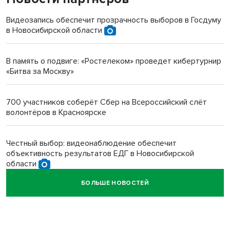
терроризируют жителей
Видеозапись обеспечит прозрачность выборов в Госдуму
в Новосибирской области
Инвалид получил условный срок за избиение врачей
протезом под Новосибирском
В память о подвиге: «Ростелеком» проведет кибертурнир
«Битва за Москву»
Новосибирский преподаватель с женой вошли в топ-16
многодетных в России
700 участников соберёт Сбер на Всероссийский слёт
волонтёров в Красноярске
Обновлённое отделение ВТБ открылось в Искитиме
Честный выбор: видеонаблюдение обеспечит
объективность результатов ЕДГ в Новосибирской
области
БОЛЬШЕ НОВОСТЕЙ
Кибертанки пошли в бой: «Ростелеком» объявляет
участников «Битвы заводов» от Новосибирской
области