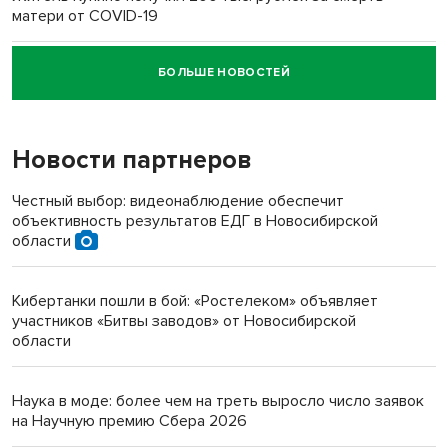
матери от COVID-19
БОЛЬШЕ НОВОСТЕЙ
Новосибирский суд наказал водителя за смерть
пенсионерки на вокзале
Новости партнеров
«Мы живём на пастбище!»: в новосибирском селе лошади
терроризируют жителей
Честный выбор: видеонаблюдение обеспечит
объективность результатов ЕДГ в Новосибирской
Инвалид получил условный срок за избиение врачей
области
протезом под Новосибирском
Кибертанки пошли в бой: «Ростелеком» объявляет
Новосибирский преподаватель с женой вошли в топ-16
участников «Битвы заводов» от Новосибирской
многодетных в России
области
Обновлённое отделение ВТБ открылось в Искитиме
Наука в моде: более чем на треть выросло число заявок
на Научную премию Сбера 2026