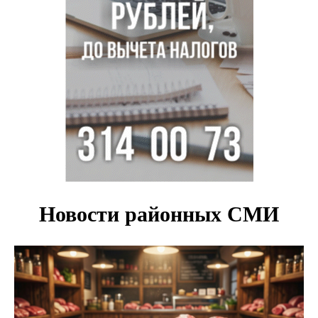
псевдо-мигранту