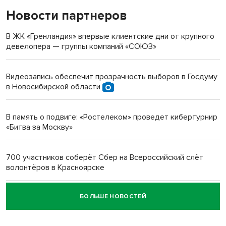
Новости партнеров
«Мы живём на пастбище!»: в новосибирском селе лошади
терроризируют жителей
В ЖК «Гренландия» впервые клиентские дни от крупного
девелопера — группы компаний «СОЮЗ»
Инвалид получил условный срок за избиение врачей
протезом под Новосибирском
Видеозапись обеспечит прозрачность выборов в Госдуму
в Новосибирской области
Новосибирский преподаватель с женой вошли в топ-16
многодетных в России
В память о подвиге: «Ростелеком» проведет кибертурнир
«Битва за Москву»
Обновлённое отделение ВТБ открылось в Искитиме
700 участников соберёт Сбер на Всероссийский слёт
волонтёров в Красноярске
БОЛЬШЕ НОВОСТЕЙ
Честный выбор: видеонаблюдение обеспечит
объективность результатов ЕДГ в Новосибирской
области