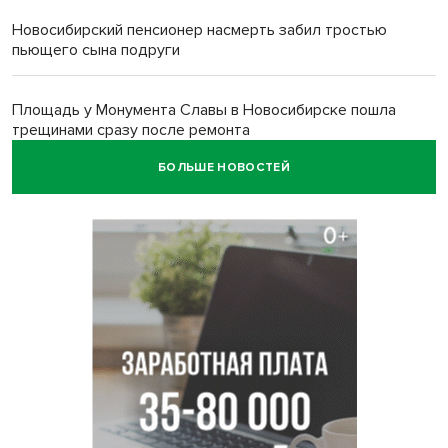
Новосибирский пенсионер насмерть забил тростью
пьющего сына подруги
Площадь у Монумента Славы в Новосибирске пошла
трещинами сразу после ремонта
БОЛЬШЕ НОВОСТЕЙ
Африканский врач поразил новосибирцев в травмпункте
Академгородка
Покрытие рулежных дорожек обновили в аэропорту
Толмачево по нацпроекту
В Новосибирске зафиксирован рост заболеваемости
энтеровирусной инфекцией
В Новосибирске осудили внука за продажу дедова ружья