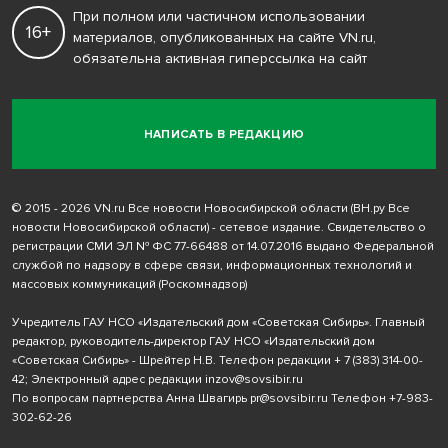
При полном или частичном использовании
16+
материалов, опубликованных на сайте VN.ru,
обязательна активная гиперссылка на сайт
НАПИСАТЬ В РЕДАКЦИЮ
© 2015 - 2026 VN.ru Все новости Новосибирской области (ВН.ру Все
новости Новосибирской области) - сетевое издание. Свидетельство о
регистрации СМИ ЭЛ № ФС 77-66488 от 14.07.2016 выдано Федеральной
службой по надзору в сфере связи, информационных технологий и
массовых коммуникаций (Роскомнадзор)
Учредитель ГАУ НСО «Издательский дом «Советская Сибирь». Главный
редактор, руководитель-директор ГАУ НСО «Издательский дом
«Советская Сибирь» - Шрейтер Н.В. Телефон редакции
+ 7 (383) 314-00-
42
; Электронный адрес редакции
inzov@sovsibir.ru
По вопросам партнерства Анна Швагирь
pr@sovsibir.ru
Телефон
+7-983-
302-62-26