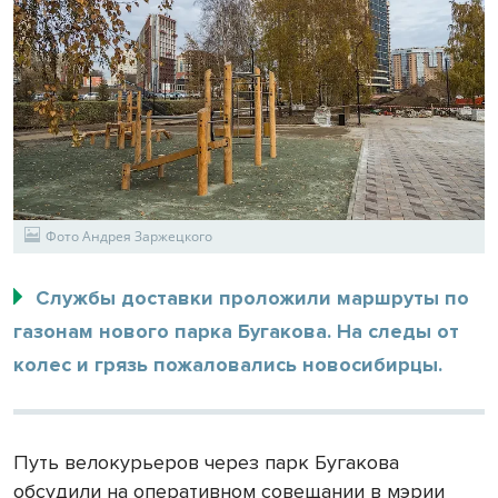
Фото Андрея Заржецкого
Службы доставки проложили маршруты по
газонам нового парка Бугакова. На следы от
колес и грязь пожаловались новосибирцы.
Путь велокурьеров через парк Бугакова
обсудили на оперативном совещании в мэрии