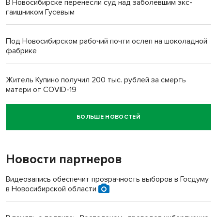
В Новосибирске перенесли суд над заболевшим экс-
гаишником Гусевым
Под Новосибирском рабочий почти ослеп на шоколадной
фабрике
Житель Купино получил 200 тыс. рублей за смерть
матери от COVID-19
БОЛЬШЕ НОВОСТЕЙ
Новосибирский суд наказал водителя за смерть
пенсионерки на вокзале
Новости партнеров
«Мы живём на пастбище!»: в новосибирском селе лошади
терроризируют жителей
Видеозапись обеспечит прозрачность выборов в Госдуму
в Новосибирской области
Инвалид получил условный срок за избиение врачей
протезом под Новосибирском