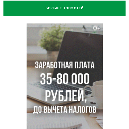
БОЛЬШЕ НОВОСТЕЙ
Ячейку международной группировки телефонных
мошенников накрыло ФСБ в Новосибирске
«Мамкиных грабителей» задержали за кражу с
пистолетом в Новосибирске
Царь-томат из Новосибирска побил рекорд России по
весу в 3 кг
В Новосибирской области начинается второй пик
активности клещей