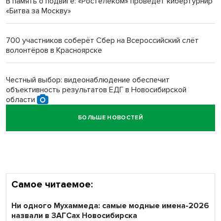
В память о подвиге: «Ростелеком» проведет кибертурнир
«Битва за Москву»
Новосибирский преподаватель с женой вошли в топ-16
многодетных в России
700 участников соберёт Сбер на Всероссийский слёт
волонтёров в Красноярске
Обновлённое отделение ВТБ открылось в Искитиме
Честный выбор: видеонаблюдение обеспечит
объективность результатов ЕДГ в Новосибирской
области
БОЛЬШЕ НОВОСТЕЙ
Кибертанки пошли в бой: «Ростелеком» объявляет
участников «Битвы заводов» от Новосибирской
области
Самое читаемое:
Ни одного Мухаммеда: самые модные имена-2026
назвали в ЗАГСах Новосибирска