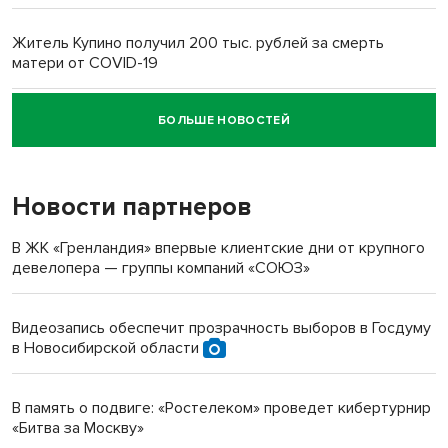
Житель Купино получил 200 тыс. рублей за смерть
матери от COVID-19
БОЛЬШЕ НОВОСТЕЙ
Новосибирский суд наказал водителя за смерть
пенсионерки на вокзале
Новости партнеров
«Мы живём на пастбище!»: в новосибирском селе лошади
терроризируют жителей
В ЖК «Гренландия» впервые клиентские дни от крупного
девелопера — группы компаний «СОЮЗ»
Инвалид получил условный срок за избиение врачей
протезом под Новосибирском
Видеозапись обеспечит прозрачность выборов в Госдуму
в Новосибирской области
Новосибирский преподаватель с женой вошли в топ-16
многодетных в России
В память о подвиге: «Ростелеком» проведет кибертурнир
«Битва за Москву»
Обновлённое отделение ВТБ открылось в Искитиме