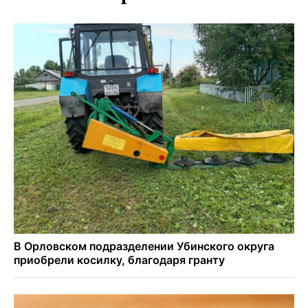
Бугринском пляже
Под Новосибирском двое пострадали в ДТП с
перевернувшейся «ГАЗелью»
Легендарный хоккеист Тарасенко вернулся к брату в
Новосибирск