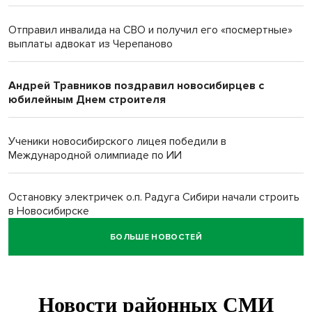
Отправил инвалида на СВО и получил его «посмертные»
выплаты адвокат из Черепаново
Андрей Травников поздравил новосибирцев с
юбилейным Днем строителя
Ученики новосибирского лицея победили в
Международной олимпиаде по ИИ
Остановку электричек о.п. Радуга Сибири начали строить
в Новосибирске
БОЛЬШЕ НОВОСТЕЙ
Транспортная прокуратура проверит S7 после инцидента
в аэропорту Норильска
500 литров ухи сварили новосибирцам на