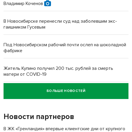
Владимир Коченов
В Новосибирске перенесли суд над заболевшим экс-
гаишником Гусевым
Под Новосибирском рабочий почти ослеп на шоколадной
фабрике
Житель Купино получил 200 тыс. рублей за смерть
матери от COVID-19
БОЛЬШЕ НОВОСТЕЙ
Новосибирский суд наказал водителя за смерть
пенсионерки на вокзале
Новости партнеров
«Мы живём на пастбище!»: в новосибирском селе лошади
терроризируют жителей
В ЖК «Гренландия» впервые клиентские дни от крупного