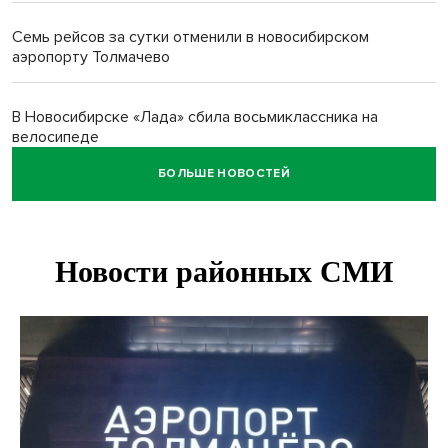
Семь рейсов за сутки отменили в новосибирском
аэропорту Толмачево
В Новосибирске «Лада» сбила восьмиклассника на
велосипеде
БОЛЬШЕ НОВОСТЕЙ
Новосибирцам назвали точное количество выходных
дней на праздники в 2027 году
Годовалый ребёнок оказался заперт в автомобиле в
Новосибирске
Всем миром: жители новосибирской деревни помогли
найти пропавшего мальчика
Новосибирцам объяснили новые правила сверхурочной