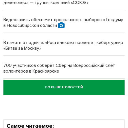
девелопера — группы компаний «СОЮЗ»
Инвалид получил условный срок за избиение врачей
протезом под Новосибирском
Видеозапись обеспечит прозрачность выборов в Госдуму
в Новосибирской области
Новосибирский преподаватель с женой вошли в топ-16
многодетных в России
В память о подвиге: «Ростелеком» проведет кибертурнир
«Битва за Москву»
Обновлённое отделение ВТБ открылось в Искитиме
700 участников соберёт Сбер на Всероссийский слёт
волонтёров в Красноярске
БОЛЬШЕ НОВОСТЕЙ
Честный выбор: видеонаблюдение обеспечит
объективность результатов ЕДГ в Новосибирской
области
Самое читаемое: