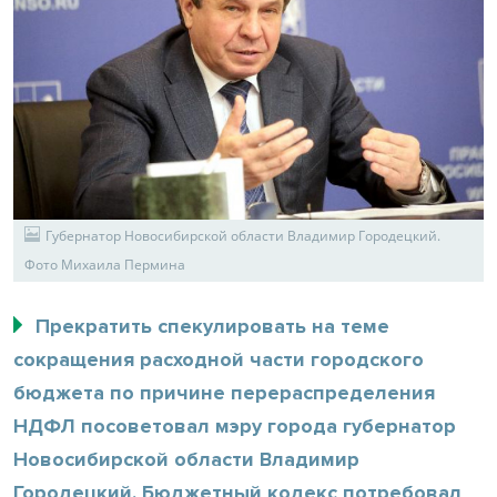
Губернатор Новосибирской области Владимир Городецкий.
Фото Михаила Пермина
Прекратить спекулировать на теме
сокращения расходной части городского
бюджета по причине перераспределения
НДФЛ посоветовал мэру города губернатор
Новосибирской области Владимир
Городецкий. Бюджетный кодекс потребовал