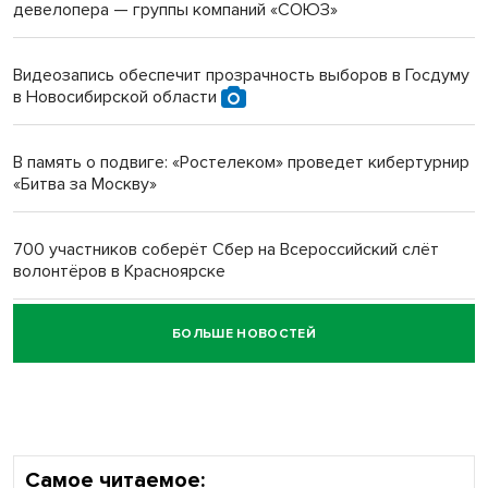
девелопера — группы компаний «СОЮЗ»
Инвалид получил условный срок за избиение врачей
протезом под Новосибирском
Видеозапись обеспечит прозрачность выборов в Госдуму
в Новосибирской области
Новосибирский преподаватель с женой вошли в топ-16
многодетных в России
В память о подвиге: «Ростелеком» проведет кибертурнир
«Битва за Москву»
Обновлённое отделение ВТБ открылось в Искитиме
700 участников соберёт Сбер на Всероссийский слёт
волонтёров в Красноярске
БОЛЬШЕ НОВОСТЕЙ
Честный выбор: видеонаблюдение обеспечит
объективность результатов ЕДГ в Новосибирской
области
Самое читаемое: