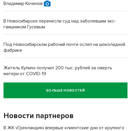
Владимир Коченов
В Новосибирске перенесли суд над заболевшим экс-
гаишником Гусевым
Под Новосибирском рабочий почти ослеп на шоколадной
фабрике
Житель Купино получил 200 тыс. рублей за смерть
матери от COVID-19
БОЛЬШЕ НОВОСТЕЙ
Новосибирский суд наказал водителя за смерть
пенсионерки на вокзале
Новости партнеров
«Мы живём на пастбище!»: в новосибирском селе лошади
терроризируют жителей
В ЖК «Гренландия» впервые клиентские дни от крупного