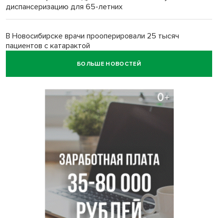
диспансеризацию для 65-летних
В Новосибирске врачи прооперировали 25 тысяч
пациентов с катарактой
БОЛЬШЕ НОВОСТЕЙ
Знаменитый орангутан Бату отметил юбилей в
новосибирском зоопарке
Новосибирские хирурги спасли сердце восьмиклассницы
с донорским клапаном
Более тысячи новосибирцев открыли День
физкультурника на набережной
Губернатор Андрей Травников подравил новосибирцев с
Днем физкультурника