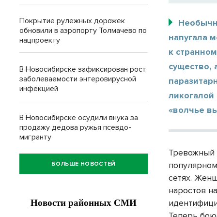
Покрытие рулежных дорожек
Необычна
обновили в аэропорту Толмачево по
напугала 
нацпроекту
к странно
существо, 
В Новосибирске зафиксирован рост
заболеваемости энтеровирусной
паразитарн
инфекцией
ликогалой 
«волчье в
В Новосибирске осудили внука за
продажу дедова ружья псевдо-
мигранту
Тревожный 
популярном
БОЛЬШЕ НОВОСТЕЙ
сетях. Жен
наростов н
идентифицир
Теперь бою