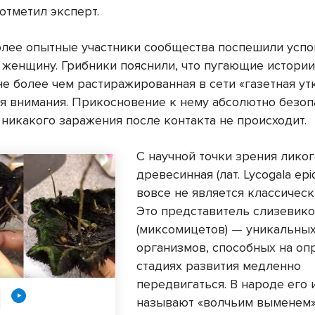
отметил эксперт.
олее опытные участники сообщества поспешили успо
 женщину. Грибники пояснили, что пугающие истории
е более чем растиражированная в сети «газетная ут
я внимания. Прикосновение к нему абсолютно безоп
 никакого заражения после контакта не происходит.
С научной точки зрения лико
древесинная (лат. Lycogala ep
вовсе не является классическ
Это представитель слизевик
(миксомицетов) — уникальны
организмов, способных на о
стадиях развития медленно
передвигаться. В народе его 
называют «волчьим выменем»