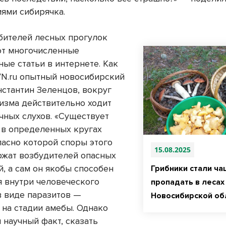
ями сибирячка.
бителей лесных прогулок
т многочисленные
ые статьи в интернете. Как
VN.ru опытный новосибирский
нстантин Зеленцов, вокруг
низма действительно ходит
чных слухов. «Существует
 в определенных кругах
ласно которой споры этого
15.08.2025
ржат возбудителей опасных
, а сам он якобы способен
Грибники стали ча
я внутри человеческого
пропадать в лесах
в виде паразитов —
Новосибирской об
 на стадии амебы. Однако
 научный факт, сказать