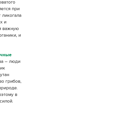
оватого
яется при
 ликогала
х и
я важную
рганики, и
ычные
ва – люди
вик
кутан
во грибов,
природе.
оэтому в
силой.