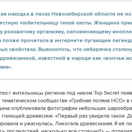
я находка в лесах Новосибирской области не на
местную любительницу тихой охоты. Женщина при
му розоватому организму, напоминающему инопл
а позже прочитала в интернете пугающие легенд
ых свойствах. Выяснилось, что сибирячка столкн
древесинной, известной в народе как «волчье м
ымя».
пост жительницы региона под ником Top Secret появ
 тематическом сообществе «Грибная поляна НСО» в
щина опубликовала фотографии небольших шарообр
а гниющей древесине. «Первый раз увидела такое. Д
овала и ужаснулась. Ликогала древесинная. Я её пот
сь последствий, насколько всё страшно?» — подели