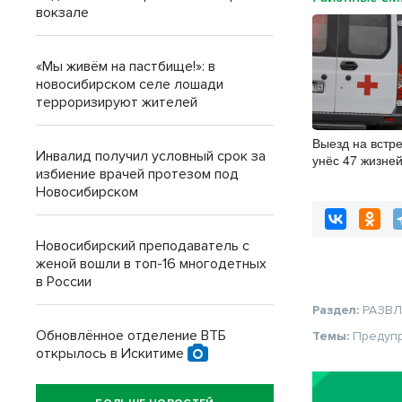
вокзале
«Мы живём на пастбище!»: в
новосибирском селе лошади
терроризируют жителей
Выезд на встр
Инвалид получил условный срок за
унёс 47 жизней
избиение врачей протезом под
Новосибирской
Новосибирском
начала 2026 г
Новосибирский преподаватель с
женой вошли в топ-16 многодетных
в России
Раздел:
РАЗВ
Обновлённое отделение ВТБ
Темы:
Предуп
открылось в Искитиме