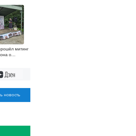
прошёл митинг
кона о
Дзен
ь новость