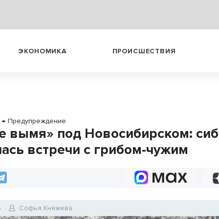
ЭКОНОМИКА
ПРОИСШЕСТВИЯ
→
Предупреждение
е вымя» под Новосибирском: си
лась встречи с грибом-чужим
6
Софья Княжева