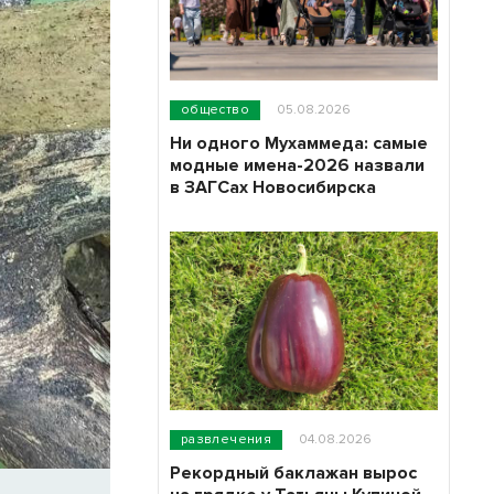
общество
05.08.2026
Ни одного Мухаммеда: самые
модные имена-2026 назвали
в ЗАГСах Новосибирска
развлечения
04.08.2026
Рекордный баклажан вырос