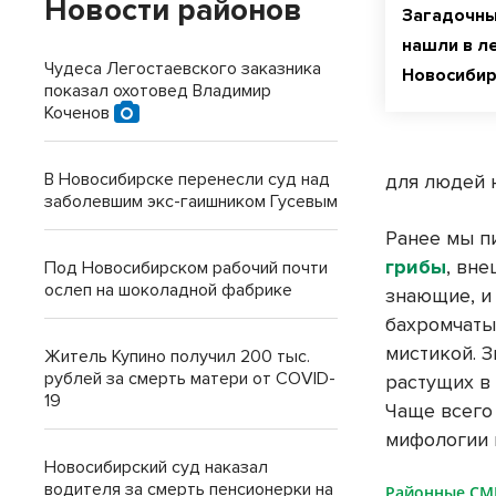
Новости районов
Загадочны
нашли в л
Чудеса Легостаевского заказника
Новосиби
показал охотовед Владимир
Коченов
В Новосибирске перенесли суд над
для людей 
заболевшим экс-гаишником Гусевым
Ранее мы п
грибы
, вн
Под Новосибирском рабочий почти
ослеп на шоколадной фабрике
знающие, и
бахромчатый
мистикой. 
Житель Купино получил 200 тыс.
рублей за смерть матери от COVID-
растущих в
19
Чаще всего
мифологии 
Новосибирский суд наказал
водителя за смерть пенсионерки на
Районные С