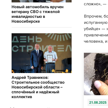
сложно», — 
Впрочем, б
испуганную
убийце» — н
привлечени
человека, и
21.08.2025