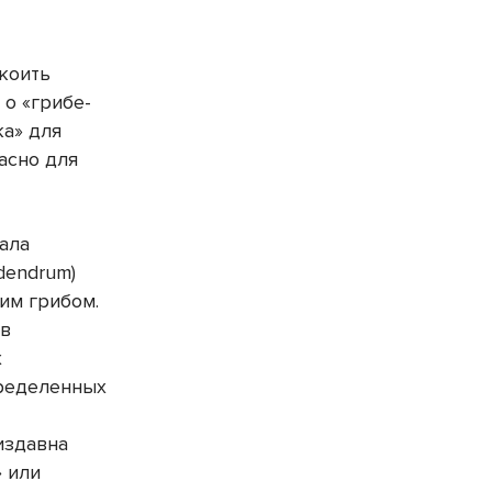
коить
 о «грибе-
ка» для
асно для
гала
idendrum)
им грибом.
ов
х
пределенных
издавна
 или