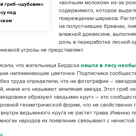
«волчьим молоком» из-за роз
й гриб-«шубовик»
содержимого, которое выдел
есу под
повреждении шариков. Растет
рском
на полусгнивших бревнах, пня
влажной древесине, выполня
роль в переработке лесной о
никакой угрозы не представляет.
исали, что жительница Бердска
нашла в лесу необ
ешне напоминающие цветочки. Подписчики сообщест
 без труда определили, что на фотографии – звездо
, иначе его называют земляная звезда. Этот гриб о
Звездовики образуют «ведьмин круг» – это сообщест
 ровной геометрической форме, что не свойственно 
 внутри ведьминого круга не растет трава. Именно п
многих народов их появление связывают с нечистой 
МИ