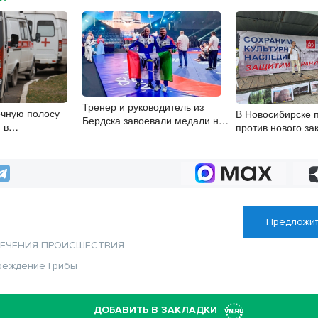
Тренер и руководитель из
ечную полосу
В Новосибирске 
Бердска завоевали медали на
 в
против нового за
чемпионате России
 области с
памятниках
ода
Предложит
ЛЕЧЕНИЯ
ПРОИСШЕСТВИЯ
реждение
Грибы
ДОБАВИТЬ В ЗАКЛАДКИ