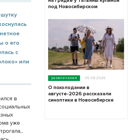
на грядке у Татьяны Купиной
под Новосибирском
 шутку
коснулась
анетное
ы о его
улась с
олоко» или
развлечения
05.08.2026
О похолодании в
августе-2026 рассказали
ился в
синоптики в Новосибирске
 социальных
азных
ома уже
рогала...
лась