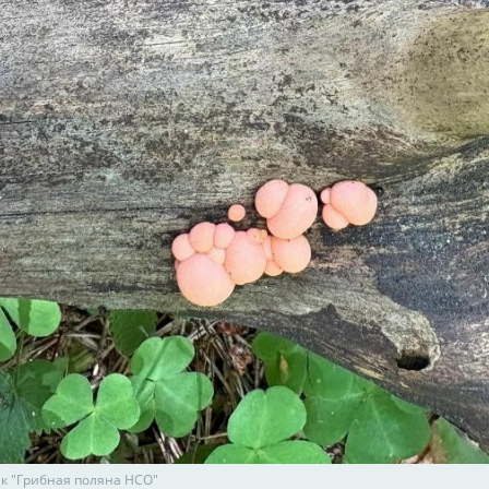
ик "Грибная поляна НСО"