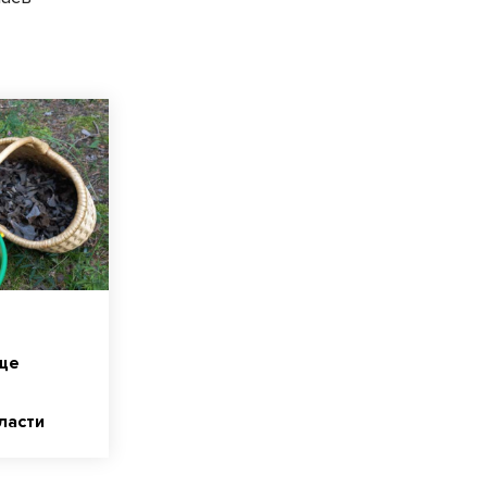
ще
ласти