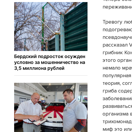
переживани
Тревогу лю
подогреваю
псевдонаучн
рассказал 
грибник Ко
этого орга
немало мра
популярная
теория, сог
гриба соде
заболеваний
развиватьс
организма 
трихомонад
миф это или