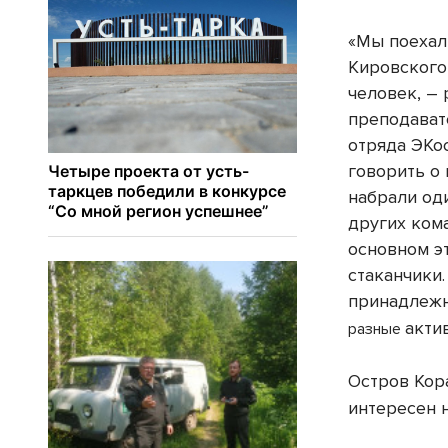
«Мы поехал
Кировского 
человек, – 
преподават
отряда ЭКо
говорить о
набрали од
других ком
основном э
стаканчики
принадлежн
акти
разные
Остров Кор
интересен н