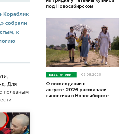
на грядке у Татьяны Купиной
под Новосибирском
е Кораблик
д» собрали
стым, к
ологию
развлечения
05.08.2026
ти,
О похолодании в
нд. Для
августе-2026 рассказали
с полезным:
синоптики в Новосибирске
нести