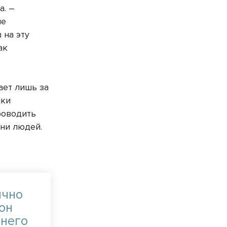
а. –
ые
 на эту
ак
ает лишь за
ики
проводить
 ни людей.
ично
 он
 него