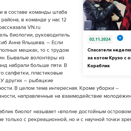
и в составе команды штаба
района, в команде у нас 12
рассказала VN.ru
ель биологии, руководитель
02.11.2024
сиб Анна Ялышева. – Если
 полных мешках, то с трудом
Спасатели неделю
ин. Бывалые волонтёры из
за котом Крузо с 
анд набрали больше пяти. В
Кораблик
то салфетки, пластиковые
. У других – рыбацкие
ости. В целом тема интересная. Кроме уборки
–
вности, направленные на взаимодействие молодёжи»
аблик биолог называет
вполне достойным островом
«
е только с рекреационной, но и с научной точки зре