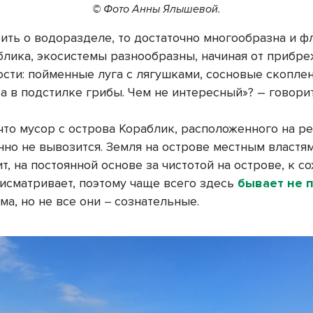
© Фото Анны Ялышевой.
ить о водоразделе, то достаточно многообразна и ф
блика, экосистемы разнообразны, начиная от прибр
ости: пойменные луга с лягушками, сосновые скоплен
а в подстилке грибы. Чем не интересный»? – говорит
что мусор с острова Кораблик, расположенного на ре
нно не вывозится. Земля на острове местным властя
, на постоянной основе за чистотой на острове, к с
рисматривает, поэтому чаще всего здесь
бывает не 
ма, но не все они
сознательные.
–