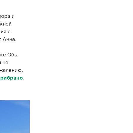
лора и
ежной
ия с
 Анна.
ке Обь,
м не
ожалению,
прибрано
.