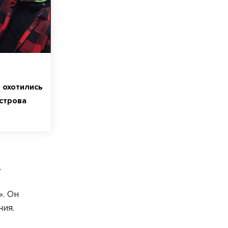
 охотились
острова
.
. Он
»
ния.