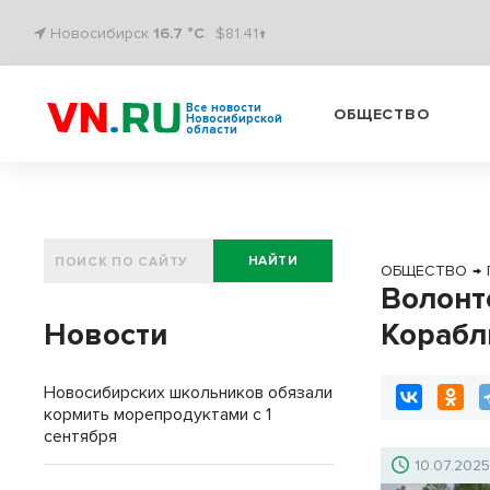
Новосибирск
16.7 °C
$81.41↑
Все новости
ОБЩЕСТВО
Новосибирской
области
НАЙТИ
ОБЩЕСТВО
→
Волонт
Новости
Корабл
Новосибирских школьников обязали
кормить морепродуктами с 1
сентября
10.07.202