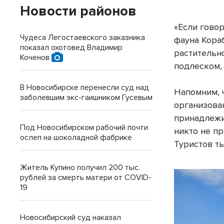
Новости районов
«Если говор
Чудеса Легостаевского заказника
фауна Кора
показал охотовед Владимир
растительн
Коченов
подлеском, 
В Новосибирске перенесли суд над
Напомним, 
заболевшим экс-гаишником Гусевым
организова
принадлежит
Под Новосибирском рабочий почти
никто не п
ослеп на шоколадной фабрике
Туристов ть
Житель Купино получил 200 тыс.
рублей за смерть матери от COVID-
19
Новосибирский суд наказал