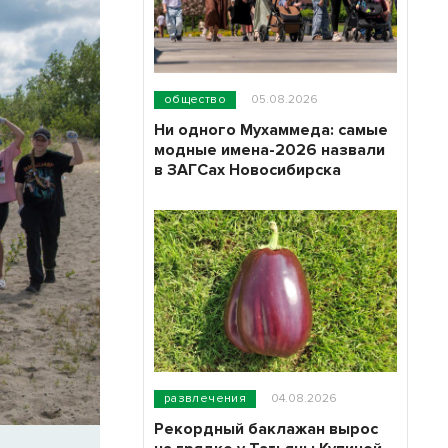
общество
05.08.2026
Ни одного Мухаммеда: самые
модные имена-2026 назвали
в ЗАГСах Новосибирска
развлечения
04.08.2026
Рекордный баклажан вырос