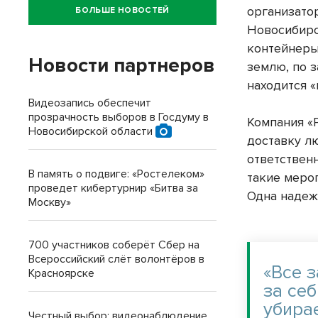
организато
БОЛЬШЕ НОВОСТЕЙ
Новосибирс
контейнеры 
Новости партнеров
землю, по 
находится «
Видеозапись обеспечит
прозрачность выборов в Госдуму в
Компания «Р
Новосибирской области
доставку лю
ответственн
В память о подвиге: «Ростелеком»
такие мероп
проведет кибертурнир «Битва за
Одна надеж
Москву»
700 участников соберёт Сбер на
Всероссийский слёт волонтёров в
«Все 
Красноярске
за себ
убирае
Честный выбор: видеонаблюдение