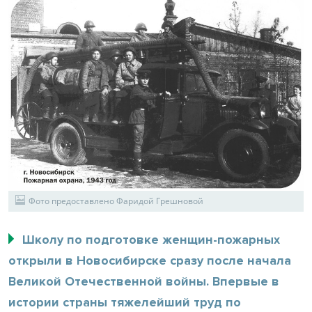
Фото предоставлено Фаридой Грешновой
Школу по подготовке женщин-пожарных
открыли в Новосибирске сразу после начала
Великой Отечественной войны. Впервые в
истории страны тяжелейший труд по