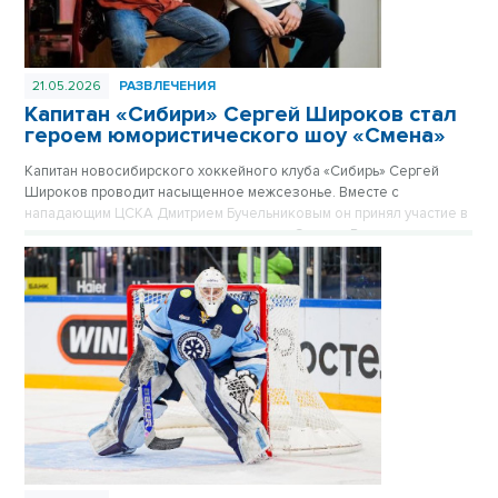
21.05.2026
РАЗВЛЕЧЕНИЯ
Капитан «Сибири» Сергей Широков стал
героем юмористического шоу «Смена»
Капитан новосибирского хоккейного клуба «Сибирь» Сергей
Широков проводит насыщенное межсезонье. Вместе с
нападающим ЦСКА Дмитрием Бучельниковым он принял участие в
новом выпуске юмористического шоу «Смена». В компании
популярных комиков Евгения Чебаткова и Алексея Стаховича
хоккеист примерил на себя роль актера, обсудил завершение
карьеры и поделился планами на лето.