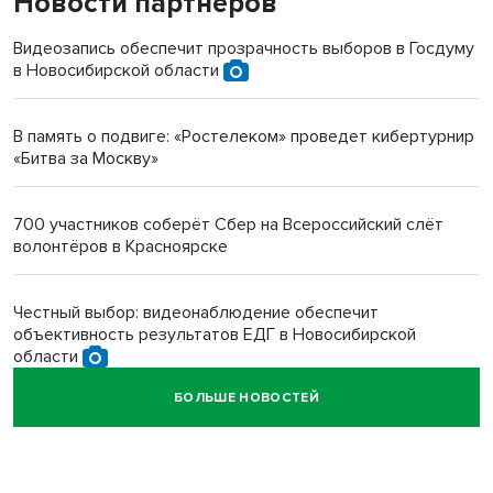
Новости партнеров
терроризируют жителей
Видеозапись обеспечит прозрачность выборов в Госдуму
в Новосибирской области
Инвалид получил условный срок за избиение врачей
протезом под Новосибирском
В память о подвиге: «Ростелеком» проведет кибертурнир
«Битва за Москву»
Новосибирский преподаватель с женой вошли в топ-16
многодетных в России
700 участников соберёт Сбер на Всероссийский слёт
волонтёров в Красноярске
Обновлённое отделение ВТБ открылось в Искитиме
Честный выбор: видеонаблюдение обеспечит
объективность результатов ЕДГ в Новосибирской
области
БОЛЬШЕ НОВОСТЕЙ
Кибертанки пошли в бой: «Ростелеком» объявляет
участников «Битвы заводов» от Новосибирской
области