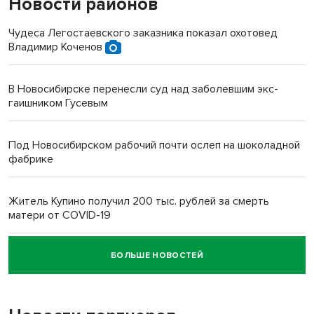
Новости районов
Чудеса Легостаевского заказника показал охотовед
Владимир Коченов
В Новосибирске перенесли суд над заболевшим экс-
гаишником Гусевым
Под Новосибирском рабочий почти ослеп на шоколадной
фабрике
Житель Купино получил 200 тыс. рублей за смерть
матери от COVID-19
БОЛЬШЕ НОВОСТЕЙ
Новосибирский суд наказал водителя за смерть
пенсионерки на вокзале
«Мы живём на пастбище!»: в новосибирском селе лошади