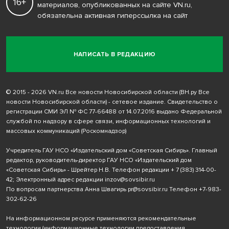
16+
материалов, опубликованных на сайте VN.ru,
обязательна активная гиперссылка на сайт
НАПИСАТЬ В РЕДАКЦИЮ
© 2015 - 2026 VN.ru Все новости Новосибирской области (ВН.ру Все
новости Новосибирской области) - сетевое издание. Свидетельство о
регистрации СМИ ЭЛ № ФС 77-66488 от 14.07.2016 выдано Федеральной
службой по надзору в сфере связи, информационных технологий и
массовых коммуникаций (Роскомнадзор)
Учредитель ГАУ НСО «Издательский дом «Советская Сибирь». Главный
редактор, руководитель-директор ГАУ НСО «Издательский дом
«Советская Сибирь» - Шрейтер Н.В. Телефон редакции
+ 7 (383) 314-00-
42
; Электронный адрес редакции
inzov@sovsibir.ru
По вопросам партнерства Анна Швагирь
pr@sovsibir.ru
Телефон
+7-983-
302-62-26
На информационном ресурсе применяются рекомендательные
технологии
(информационные технологии предоставления