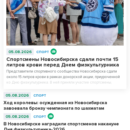
05.08.2026
СПОРТ
Спортсмены Новосибирска сдали почти 15
литров крови перед Днем физкультурника
Представители спортивного сообщества Новосибирска сдали
около 15 литров крови в рамках донорской акции, приуроченной
ко Дню физкультурника. В ней приняли участие спортсмены,
сотрудники регионального министерства физической культуры и
спорта, управления физической культуры и спорта мэрии города, а
05.08.2026
СПОРТ
также работники подведомственных учреждений.
Ход королевы: осужденная из Новосибирска
завоевала бронзу чемпионата по шахматам
05.08.2026
СПОРТ
В Новосибирске наградили спортсменов накануне
Дня физкультурника-2026