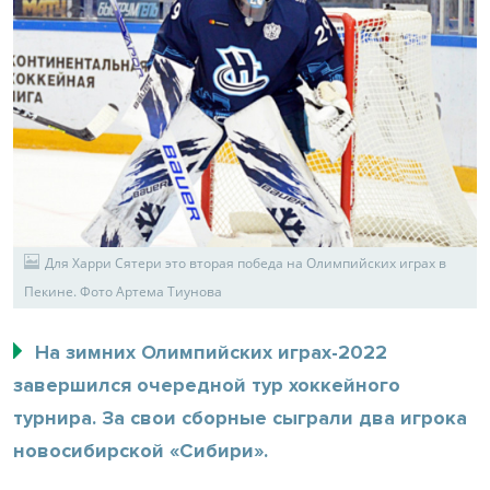
Для Харри Сятери это вторая победа на Олимпийских играх в
Пекине. Фото Артема Тиунова
На зимних Олимпийских играх-2022
завершился очередной тур хоккейного
турнира. За свои сборные сыграли два игрока
новосибирской «Сибири».