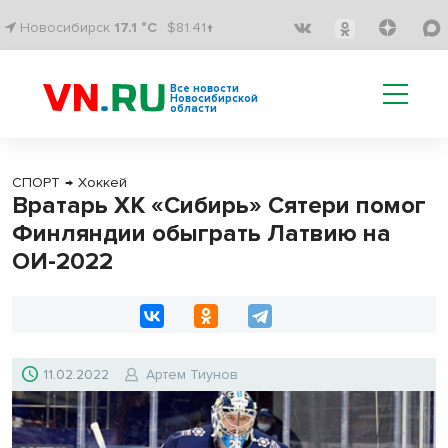
Новосибирск
17.1 °C
$81.41↑
Все новости
Новосибирской
области
СПОРТ
→
Хоккей
Вратарь ХК «Сибирь» Сятери помог
Финляндии обыграть Латвию на
ОИ-2022
11.02.2022
Артем Тиунов