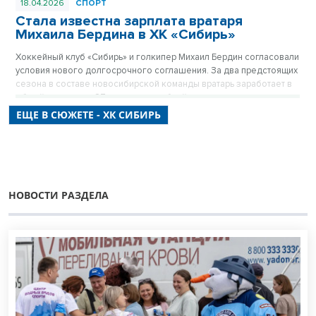
18.04.2026
СПОРТ
Стала известна зарплата вратаря
Михаила Бердина в ХК «Сибирь»
Хоккейный клуб «Сибирь» и голкипер Михаил Бердин согласовали
условия нового долгосрочного соглашения. За два предстоящих
сезона в составе новосибирской команды вратарь заработает в
общей сложности 87 миллионов рублей, что делает его одним из
самых высокооплачиваемых игроков клуба.
ЕЩЕ В СЮЖЕТЕ - ХК СИБИРЬ
НОВОСТИ РАЗДЕЛА