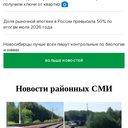
получили ключи от квартир
Доля рыночной ипотеки в России превысила 50% по
итогам июля 2026 года
Новосибирцы лучше всех пишут контрольные по биологии
и химии
БОЛЬШЕ НОВОСТЕЙ
Нейросеть для диагностики депрессии в крови создали в
Новосибирске
Двум бойцам СВО после минно-взрывной травмы
«оживили» нервы в Новосибирске
Персидский ковер «108 шахов» впервые вывезли из музея
Востока в Новосибирск