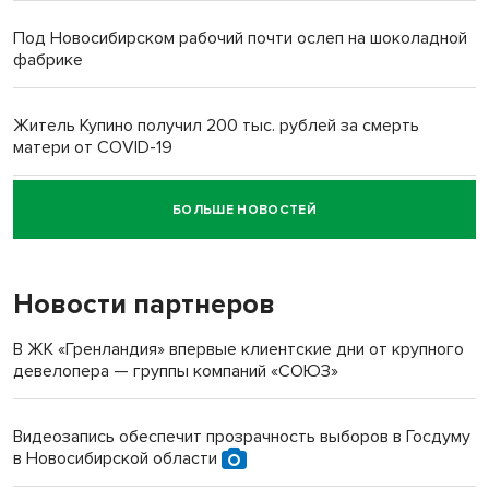
Под Новосибирском рабочий почти ослеп на шоколадной
фабрике
Житель Купино получил 200 тыс. рублей за смерть
матери от COVID-19
БОЛЬШЕ НОВОСТЕЙ
Новосибирский суд наказал водителя за смерть
пенсионерки на вокзале
Новости партнеров
«Мы живём на пастбище!»: в новосибирском селе лошади
терроризируют жителей
В ЖК «Гренландия» впервые клиентские дни от крупного
девелопера — группы компаний «СОЮЗ»
Инвалид получил условный срок за избиение врачей
протезом под Новосибирском
Видеозапись обеспечит прозрачность выборов в Госдуму
в Новосибирской области
Новосибирский преподаватель с женой вошли в топ-16