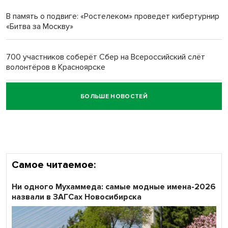
многодетных в России
В память о подвиге: «Ростелеком» проведет кибертурнир
«Битва за Москву»
Обновлённое отделение ВТБ открылось в Искитиме
700 участников соберёт Сбер на Всероссийский слёт
волонтёров в Красноярске
БОЛЬШЕ НОВОСТЕЙ
Честный выбор: видеонаблюдение обеспечит
объективность результатов ЕДГ в Новосибирской
области
Самое читаемое:
Ни одного Мухаммеда: самые модные имена-2026
назвали в ЗАГСах Новосибирска