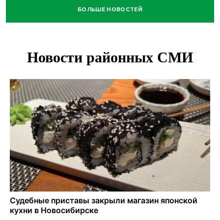
БОЛЬШЕ НОВОСТЕЙ
Высокая пожароопасность IV класса на 4 дня объявлена в
Новосибирске
Двойня выдрят родилась в семействе куньих
Новосибирского зоопарка
Гриб-зомби обнаружен в лесу у села Дубровино под
Новосибирском
ХК «Сибирь» подписал контракт с обладателем Кубка
Стэнли Евгением Кузнецовым