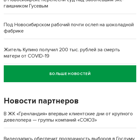
гаишником Гусевым
Под Новосибирском рабочий почти ослеп на шоколадной
фабрике
Житель Купино получил 200 тыс. рублей за смерть
матери от COVID-19
БОЛЬШЕ НОВОСТЕЙ
Новосибирский суд наказал водителя за смерть
пенсионерки на вокзале
Новости партнеров
«Мы живём на пастбище!»: в новосибирском селе лошади
терроризируют жителей
В ЖК «Гренландия» впервые клиентские дни от крупного
девелопера — группы компаний «СОЮЗ»
Инвалид получил условный срок за избиение врачей
протезом под Новосибирском
Видеозапись обеспечит прозрачность выборов в Госдуму