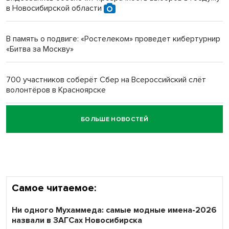
в Новосибирской области
Новосибирский преподаватель с женой вошли в топ-16
многодетных в России
В память о подвиге: «Ростелеком» проведет кибертурнир
«Битва за Москву»
Обновлённое отделение ВТБ открылось в Искитиме
700 участников соберёт Сбер на Всероссийский слёт
волонтёров в Красноярске
БОЛЬШЕ НОВОСТЕЙ
Честный выбор: видеонаблюдение обеспечит
объективность результатов ЕДГ в Новосибирской
области
Самое читаемое:
Ни одного Мухаммеда: самые модные имена-2026
назвали в ЗАГСах Новосибирска