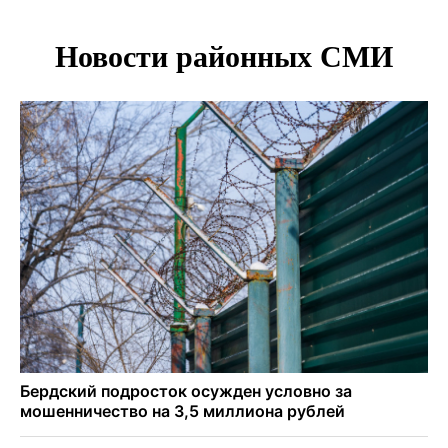
энтеровирусной инфекцией
В Новосибирске осудили внука за продажу дедова ружья
псевдо-мигранту
В Новосибирске по КРТ сдали первую очередь
миниполиса «Фора»
О пустырях в центре Новосибирска из-за лимита
площади КРТ предупредили эксперты