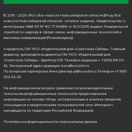
© 2015 - 2026 VN.ru Все новости Новосибирской области (ВН.ру Все
новости Новосибирской области) - сетевое издание. Свидетельство о
регистрации СМИ ЭЛ № ФС 77-66488 от 14.07.2016 выдано Федеральной
службой по надзору в сфере связи, информационных технологий и
массовых коммуникаций (Роскомнадзор)
Учредитель ГАУ НСО «Издательский дом «Советская Сибирь». Главный
редактор, руководитель-директор ГАУ НСО «Издательский дом
«Советская Сибирь» - Шрейтер Н.В. Телефон редакции
+ 7 (383) 314-00-
42
; Электронный адрес редакции
inzov@sovsibir.ru
По вопросам партнерства Анна Швагирь
pr@sovsibir.ru
Телефон
+7-983-
302-62-26
На информационном ресурсе применяются рекомендательные
технологии
(информационные технологии предоставления
информации на основе сбора, систематизации и анализа сведений,
относящихся к предпочтениям пользователей сети «Интернет»,
находящихся на территории Российской Федерации).
Политика конфиденциальности персональных данных