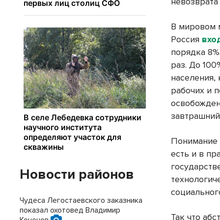
невозврата
В мировом 
Россия
вхо
порядка 8%
раз. До 100
населения, 
рабочих и 
освобожден
завтрашний
Понимание 
есть и в п
государств
Новости районов
технологич
социальног
Чудеса Легостаевского заказника
показал охотовед Владимир
Так что абс