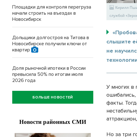
Площадки для контроля перегруза
Кирилл Пши
начали строить на въездах в
службой «Зеро
Новосибирск
«Пробов
Дольщики долгостроя на Титова в
слышите её
Новосибирске получили ключи от
квартир
не научилс
технологии
Доля рыночной ипотеки в России
превысила 50% по итогам июля
2026 года
У многих в
ошибались,
БОЛЬШЕ НОВОСТЕЙ
факты. Тогд
нестабильн
аттракцион,
Но за три г