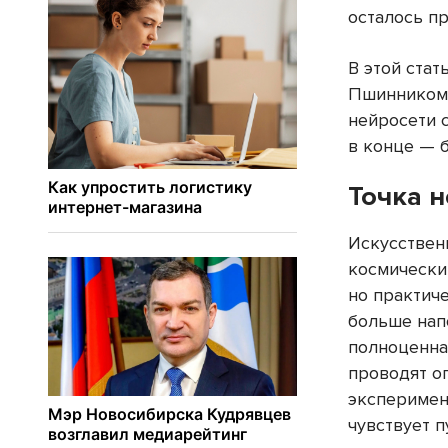
осталось п
В этой ста
Пшинником 
нейросети 
в конце — 
Точка н
Искусствен
космическим
но практич
больше нап
полноценна
проводят о
эксперимент
чувствует п