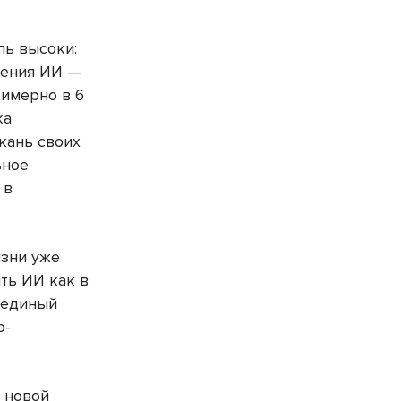
ль высоки:
нения ИИ —
римерно в 6
ка
ткань своих
ьное
 в
изни уже
ть ИИ как в
 единый
о-
я новой