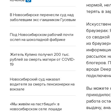
Коченов
нормой, нел
терять в за
В Новосибирске перенесли суд над
заболевшим экс-гаишником Гусевым
Искусствен
браузерах: 
Под Новосибирском рабочий почти
со сводкой
ослеп на шоколадной фабрике
из браузер
информацию
Житель Купино получил 200 тыс.
рассылок н
рублей за смерть матери от COVID-
блогеров. П
19
вроде Deep
подключени
Новосибирский суд наказал
водителя за смерть пенсионерки на
Вы можете н
вокзале
приходилось
работа ост
«Мы живём на пастбище!»: в
выдачу, ан
новосибирском селе лошади