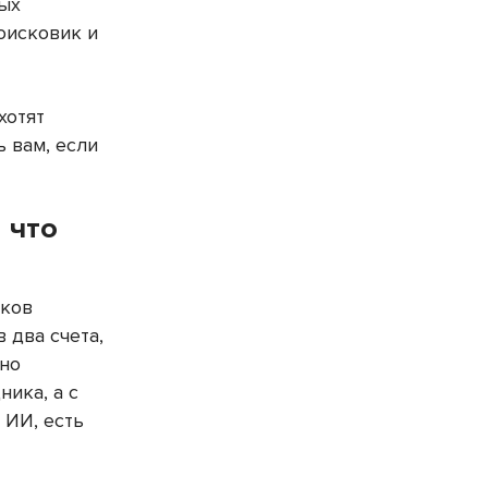
ных
поисковик и
хотят
ь вам, если
 что
иков
 два счета,
жно
ника, а с
 ИИ, есть