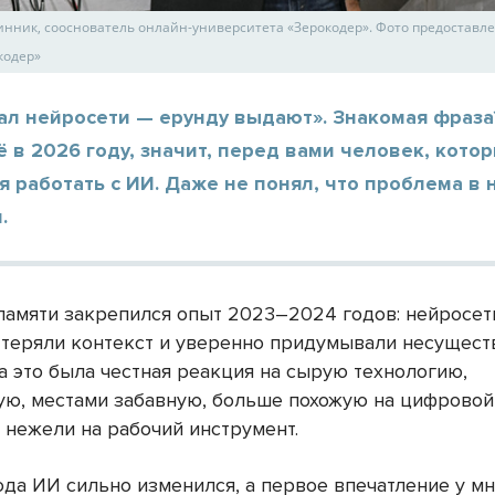
нник, сооснователь онлайн-университета «Зерокодер». Фото предоставле
кодер»
ал нейросети — ерунду выдают». Знакомая фраза
 в 2026 году, значит, перед вами человек, котор
я работать с ИИ. Даже не понял, что проблема в н
.
 памяти закрепился опыт 2023–2024 годов: нейросет
 теряли контекст и уверенно придумывали несущес
а это была честная реакция на сырую технологию,
ую, местами забавную, больше похожую на цифровой
 нежели на рабочий инструмент.
ода ИИ сильно изменился, а первое впечатление у мн