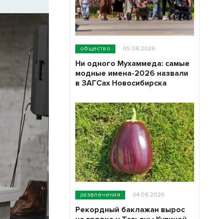
общество
05.08.2026
Ни одного Мухаммеда: самые
модные имена-2026 назвали
в ЗАГСах Новосибирска
развлечения
04.08.2026
Рекордный баклажан вырос