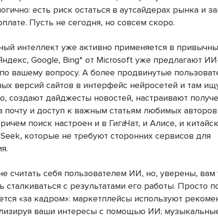
огично: есть риск остаться в аутсайдерах рынка и з
рплате. Пусть не сегодня, но совсем скоро.
ный интеллект уже активно применяется в привычн
Яндекс, Google, Bing* от Microsoft уже предлагают И
 по вашему вопросу. А более продвинутые пользоват
ных версий сайтов в интерфейс нейросетей и там ищ
, создают дайджесты новостей, настраивают получ
а почту и доступ к важным статьям любимых авторов
ричем поиск настроен и в ГигаЧат, и Алисе, и китайс
Seek, которые не требуют сторонних сервисов для
я.
е считать себя пользователем ИИ, но, уверены, вам
 сталкиваться с результатами его работы. Просто п
ается «за кадром»: маркетплейсы используют реком
ализируя ваши интересы с помощью ИИ; музыкальные