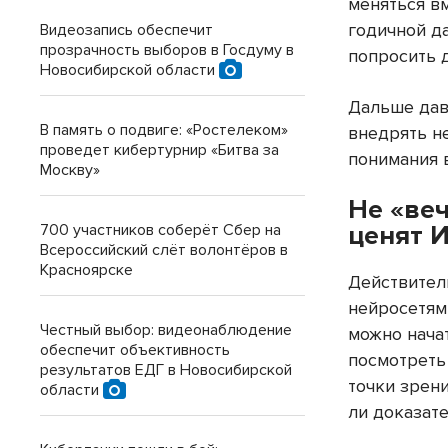
меняться в
годичной да
Видеозапись обеспечит
прозрачность выборов в Госдуму в
попросить 
Новосибирской области
Дальше дав
В память о подвиге: «Ростелеком»
внедрять не
проведет кибертурнир «Битва за
понимания в
Москву»
Не «веч
ценят 
700 участников соберёт Сбер на
Всероссийский слёт волонтёров в
Красноярске
Действитель
нейросетям
Честный выбор: видеонаблюдение
можно начат
обеспечит объективность
посмотреть 
результатов ЕДГ в Новосибирской
точки зрен
области
ли доказате