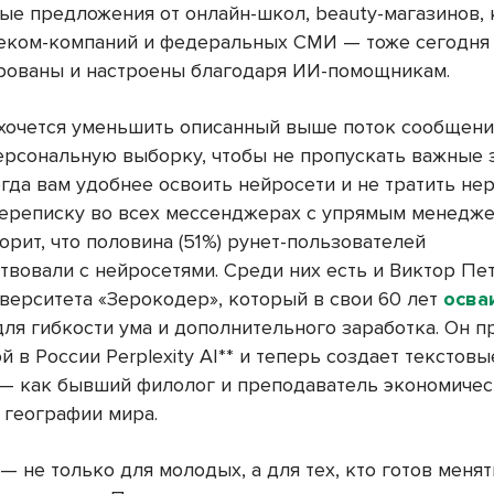
ые предложения от онлайн-школ, beauty-магазинов, 
леком-компаний и федеральных СМИ — тоже сегодня
рованы и настроены благодаря ИИ-помощникам.
 хочется уменьшить описанный выше поток сообщени
ерсональную выборку, чтобы не пропускать важные 
гда вам удобнее освоить нейросети и не тратить не
ереписку во всех мессенджерах с упрямым менедже
рит, что половина (51%) рунет-пользователей
твовали с нейросетями. Среди них есть и Виктор Пе
иверситета «Зерокодер», который в свои 60 лет
осва
для гибкости ума и дополнительного заработка. Он 
й в России Perplexity AI** и теперь создает текстовы
— как бывший филолог и преподаватель экономичес
 географии мира.
 — не только для молодых, а для тех, кто готов меня