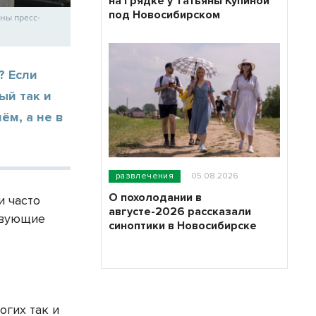
на грядке у Татьяны Купиной
под Новосибирском
ны пресс-
? Если
ый так и
ём, а не в
развлечения
05.08.2026
О похолодании в
и часто
августе-2026 рассказали
твующие
синоптики в Новосибирске
огих так и