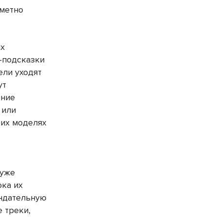
аметно
ых
И-подсказки
ели уходят
ут
ение
 или
ких моделях
 уже
ока их
ендательную
 треки,