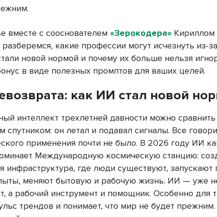
режним.
тье вместе с сооснователем
«Зерокодера»
Кириллом
разберемся, какие профессии могут исчезнуть из-за
стали новой нормой и почему их больше нельзя игно
бонус в виде полезных промптов для ваших целей.
евозврата: как ИИ стал новой но
ный интеллект трехлетней давности можно сравнить
 спутником: он летал и подавал сигналы. Все говорил
еского применения почти не было. В 2026 году ИИ к
оминает Международную космическую станцию: соз
я инфраструктура, где люди существуют, запускают 
пыты, меняют бытовую и рабочую жизнь. ИИ — уже н
, а рабочий инструмент и помощник. Особенно для т
ульс трендов и понимает, что мир не будет прежним.