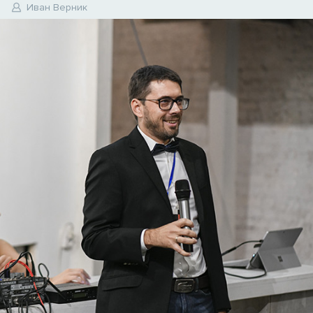
6
Иван Верник