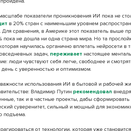
 пройдена.
масштабе показатели проникновения ИИ пока не сто
дит
в 20% стран с наименьшим уровнем распростра
. Для сравнения, в Америке этот показатель выше п
% пока не дошла ни одна страна мира. Но та прослой
которая научилась органично вплетать нейросети в 
повседневных задач,
переживает
настоящее ментал
ие: люди чувствуют себя легче, свободнее и смотрят
 день с уверенностью и оптимизмом.
важности использования ИИ в бытовой и рабочей ж
равительстве: Владимир Путин
рекомендовал
внедря
енные, так и в частные проекты, дабы сформировать
еский суверенитет, сильный и мощный для экономик
о подъема.
трагироваться от технологии, которая уже становитс