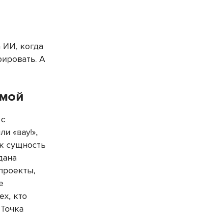
 ИИ, когда
рировать. А
рмой
 с
и «вау!»,
ак сущность
дана
проекты,
е
ех, кто
 Точка