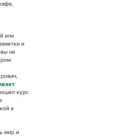
кафе,
й или
заметки и
рвы на
ром.
трович,
ивает
прошел курс
е
кой и
ть мир и