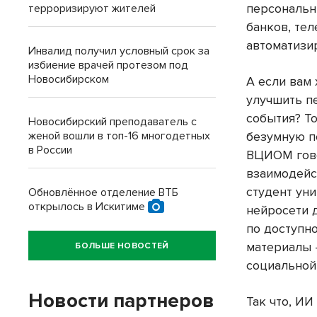
персональн
терроризируют жителей
банков, те
автоматизи
Инвалид получил условный срок за
избиение врачей протезом под
Новосибирском
А если вам
улучшить п
события? То
Новосибирский преподаватель с
женой вошли в топ-16 многодетных
безумную п
в России
ВЦИОМ гово
взаимодейс
студент ун
Обновлённое отделение ВТБ
открылось в Искитиме
нейросети 
по доступно
материалы 
БОЛЬШЕ НОВОСТЕЙ
социальной
Новости партнеров
Так что, ИИ