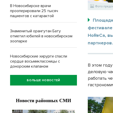
В Новосибирске врачи
Фото предо
прооперировали 25 тысяч
пациентов с катарактой
Площадк
фестивале
Знаменитый орангутан Бату
HoReCa, вы
отметил юбилей в новосибирском
зоопарке
партнеров
Новосибирские хирурги спасли
сердце восьмиклассницы с
В этом год
донорским клапаном
деловую час
работать ч
БОЛЬШЕ НОВОСТЕЙ
гастрономи