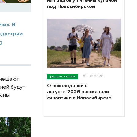
на грядке у Татьяны Купиной
под Новосибирском
и». В
ндустрии
0
развлечения
05.08.2026
вмещают
О похолодании в
дней будут
августе-2026 рассказали
ваны
синоптики в Новосибирске