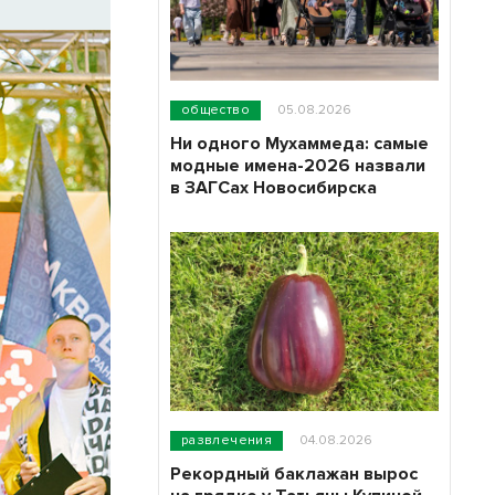
общество
05.08.2026
Ни одного Мухаммеда: самые
модные имена-2026 назвали
в ЗАГСах Новосибирска
развлечения
04.08.2026
Рекордный баклажан вырос