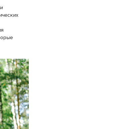
 и
мических
.
ля
торые