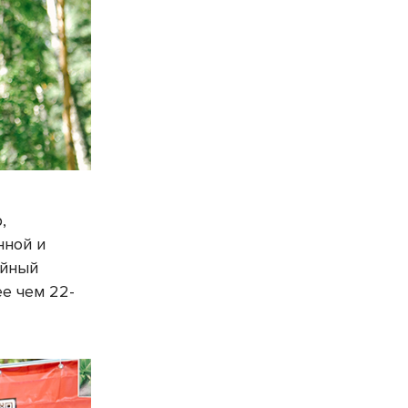
,
нной и
ейный
ее чем 22-