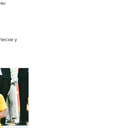
аны
песни у