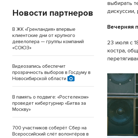
выбирать т
Новости партнеров
дискуссии, 
Вечерняя 
В ЖК «Гренландия» впервые
клиентские дни от крупного
девелопера — группы компаний
23 июля с 1
«СОЮЗ»
костра, об
перетягиван
Видеозапись обеспечит
прозрачность выборов в Госдуму в
Новосибирской области
В память о подвиге: «Ростелеком»
проведет кибертурнир «Битва за
Москву»
700 участников соберёт Сбер на
Всероссийский слёт волонтёров в