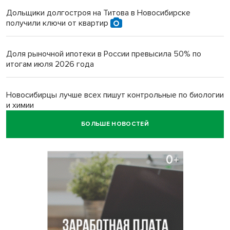
Дольщики долгостроя на Титова в Новосибирске
получили ключи от квартир
Доля рыночной ипотеки в России превысила 50% по
итогам июля 2026 года
Новосибирцы лучше всех пишут контрольные по биологии
и химии
БОЛЬШЕ НОВОСТЕЙ
Нейросеть для диагностики депрессии в крови создали в
Новосибирске
Двум бойцам СВО после минно-взрывной травмы
«оживили» нервы в Новосибирске
Персидский ковер «108 шахов» впервые вывезли из музея
Востока в Новосибирск