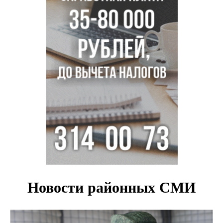
Актриса из Новосибирска Евгения Туркова сыграла мать
в сериале «Малой»