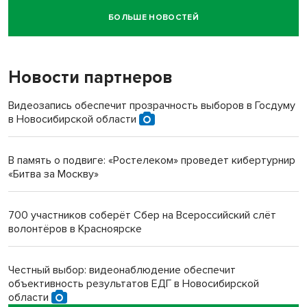
БОЛЬШЕ НОВОСТЕЙ
Новосибирский суд наказал водителя за смерть
пенсионерки на вокзале
Новости партнеров
«Мы живём на пастбище!»: в новосибирском селе лошади
терроризируют жителей
Видеозапись обеспечит прозрачность выборов в Госдуму
в Новосибирской области
Инвалид получил условный срок за избиение врачей
протезом под Новосибирском
В память о подвиге: «Ростелеком» проведет кибертурнир
«Битва за Москву»
Новосибирский преподаватель с женой вошли в топ-16
многодетных в России
700 участников соберёт Сбер на Всероссийский слёт
волонтёров в Красноярске
Обновлённое отделение ВТБ открылось в Искитиме
Честный выбор: видеонаблюдение обеспечит
объективность результатов ЕДГ в Новосибирской
области