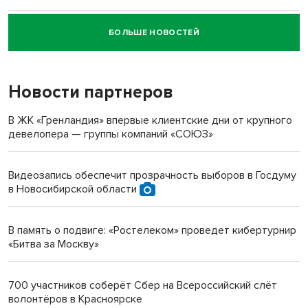
БОЛЬШЕ НОВОСТЕЙ
Новосибирский суд наказал водителя за смерть
пенсионерки на вокзале
Новости партнеров
«Мы живём на пастбище!»: в новосибирском селе лошади
терроризируют жителей
В ЖК «Гренландия» впервые клиентские дни от крупного
девелопера — группы компаний «СОЮЗ»
Инвалид получил условный срок за избиение врачей
протезом под Новосибирском
Видеозапись обеспечит прозрачность выборов в Госдуму
в Новосибирской области
Новосибирский преподаватель с женой вошли в топ-16
многодетных в России
В память о подвиге: «Ростелеком» проведет кибертурнир
«Битва за Москву»
Обновлённое отделение ВТБ открылось в Искитиме
700 участников соберёт Сбер на Всероссийский слёт
волонтёров в Красноярске