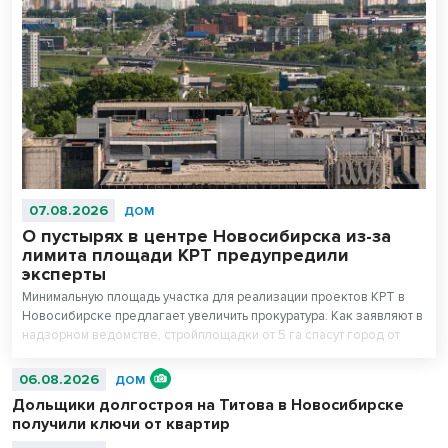
07.08.2026
ДОМ
О пустырях в центре Новосибирска из-за
лимита площади КРТ предупредили
эксперты
Минимальную площадь участка для реализации проектов КРТ в
Новосибирске предлагает увеличить прокуратура. Как заявляют в
надзорном ведомстве, стройплощадки от 5 га спасут город от
точечной застройки. Как заявляют девелоперы, такая высокая
планка минимальной площади может привести к деградации
06.08.2026
ДОМ
старых промзон и ветхой застройки в центре Новосибирска.
Дольщики долгостроя на Титова в Новосибирске
получили ключи от квартир