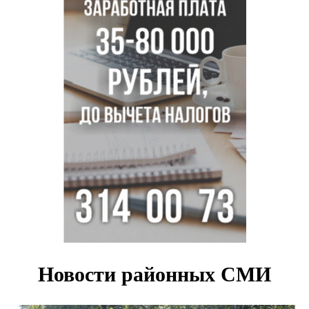
пистолетом в Новосибирске
Царь-томат из Новосибирска побил рекорд России по
весу в 3 кг