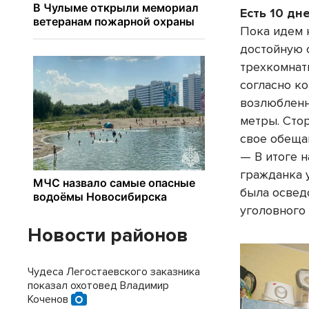
Есть 10 дн
Пока идем 
достойную 
трехкомнат
согласно к
возлюбленн
метры. Сто
свое обеща
— В итоге 
гражданка у
была освед
уголовного
Новости районов
Чудеса Легостаевского заказника
показал охотовед Владимир
Коченов