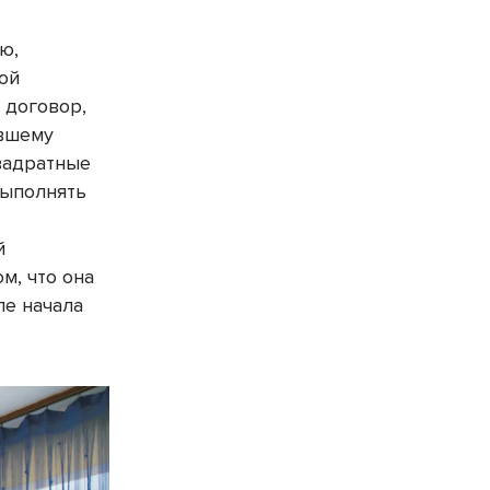
ю,
ой
 договор,
ывшему
квадратные
выполнять
й
м, что она
ле начала