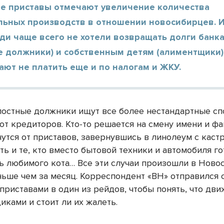
е приставы отмечают увеличение количества
льных производств в отношении новосибирцев. И
ди чаще всего не хотели возвращать долги банк
 должники) и собственным детям (алиментщики),
ют не платить еще и по налогам и ЖКУ.
лостные должники ищут все более нестандартные с
от кредиторов. Кто-то решается на смену имени и ф
чутся от приставов, завернувшись в линолеум с каст
сть и те, кто вместо бытовой техники и автомобиля го
ть любимого кота… Все эти случаи произошли в Ново
ньше чем за месяц. Корреспондент «ВН» отправился 
приставами в один из рейдов, чтобы понять, что дви
иками и стоит ли их жалеть.