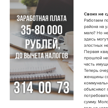
Своих не 
Работаем п
района на у
мало? Но н
здесь могу
злостных н
Первая ква
прошлой не
часть имуще
Теперь оче
женщины со
коммунальны
объясняют 
потребоват
сумму. Мол