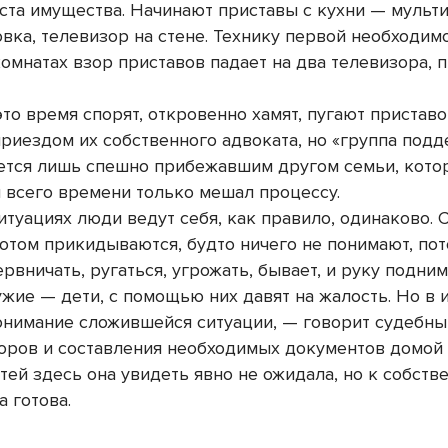
еста имущества. Начинают приставы с кухни — мульти
вка, телевизор на стене. Технику первой необходим
комнатах взор приставов падает на два телевизора, 
это время спорят, откровенно хамят, пугают пристав
приездом их собственного адвоката, но «группа под
ется лишь спешно прибежавшим другом семьи, кото
 всего времени только мешал процессу.
итуациях люди ведут себя, как правило, одинаково. 
потом прикидываются, будто ничего не понимают, по
рвничать, ругаться, угрожать, бывает, и руку подним
жие — дети, с помощью них давят на жалость. Но в 
онимание сложившейся ситуации, — говорит судебны
поров и составления необходимых документов домой
стей здесь она увидеть явно не ожидала, но к собств
 готова.