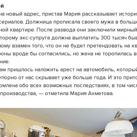
ей
на новый адрес, пристав Мария рассказывает истори
сериалов. Должница прописала своего мужа в больш
ной квартире. После развода они заключили мирный
оторому экс-супруга должна выплатить 300 тысяч б
ому взамен того, что он не будет претендовать на 
роны вроде бы согласились, но жена не торопилась 
ние.
нам пришлось наложить арест на автомобиль, которы
порно от нас скрывает уже больше года. И это прито
омлена обо всех возможных последствиях, в том чис
 производства, — отметила Мария Ахметова.