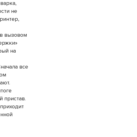
варка,
ости не
принтер,
ов вызовом
держки»
рый на
Сначала все
том
ают.
итоге
й пристав.
 приходит
енной