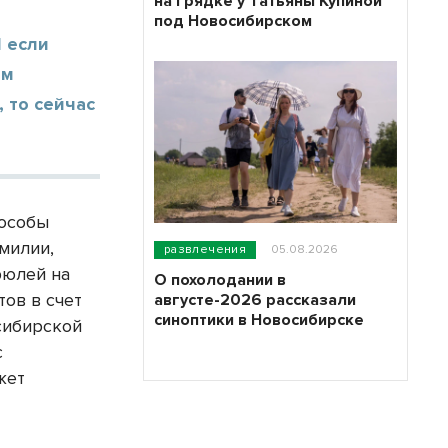
на грядке у Татьяны Купиной
под Новосибирском
 если
ам
 то сейчас
пособы
амилии,
развлечения
05.08.2026
рюлей на
О похолодании в
тов в счет
августе-2026 рассказали
синоптики в Новосибирске
сибирской
с
жет