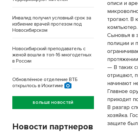
описи и ар
микроволно
Инвалид получил условный срок за
трогают. В 
избиение врачей протезом под
компьютер.
Новосибирском
Сыновья в 
полиции и 
Новосибирский преподаватель с
ограничива
женой вошли в топ-16 многодетных
протяжении
в России
— В таких с
отрицают, 
Обновлённое отделение ВТБ
начинают не
открылось в Искитиме
Главное ору
приходит п
БОЛЬШЕ НОВОСТЕЙ
В разгар с
хозяйка. Го
защите была
Новости партнеров