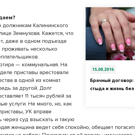
сдаем?
о должникам Калининского
лице Земнухова. Кажется, что
ет, даже в одном подъезде
т проживать несколько
еплательщиков.
ртира — коммунальная. На
15.08.2016
деле приставы арестовали
ства в одной из комнат.
Брачный договор: 
редь за другой. Долг
стыда и жизнь без
ставляет 11 тысяч рублей за
е услуги. Не много, но, как
приставы, УК вправе
ь через суд взыскать и такую
одая женщина ведет себя спокойно, обещает погасить