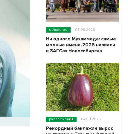
общество
05.08.2026
Ни одного Мухаммеда: самые
модные имена-2026 назвали
в ЗАГСах Новосибирска
развлечения
04.08.2026
Рекордный баклажан вырос