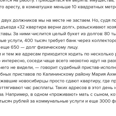
оится на работу. Приходиться ей верить: имущества,
о аресту, в комнатушке меньше 10 квадратных метр
двух должников мы на месте не застаем. Но, судя п
одъезда «32 квартира верни долг», разыскивают хоз
тавы. За ними числится целый букет из долгов: 80 ты
ые услуги, 400 тысяч требует банк через коллектор
и еще 650 — долг физическому лицу.
 и тем же адресам приходится ходить по несколько 
 интересно, соседи чаще всего неохотно идут на раз
ичего не видели, — говорит судебный пристав-испол
ебных приставов по Калининскому району Мария Ахм
лжавшие новосибирцы просто сдают квартиру, где пр
ттягивают час расплаты. Таких адресов в этот день 
ва. Например, в одном «проживают» мать с сыном, к
тысяч рублей за коммунальные услуги и еще 3000 