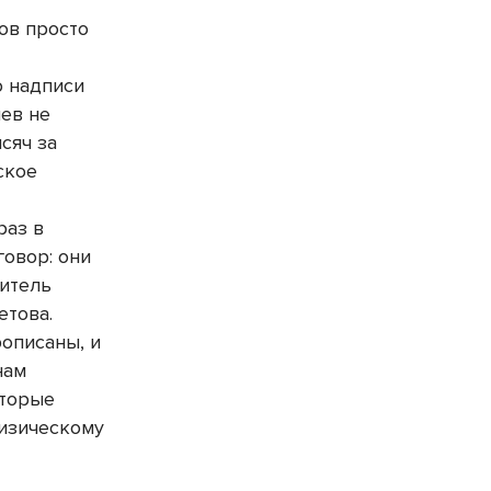
ов просто
о надписи
яев не
сяч за
ское
раз в
говор: они
нитель
етова.
описаны, и
нам
оторые
физическому