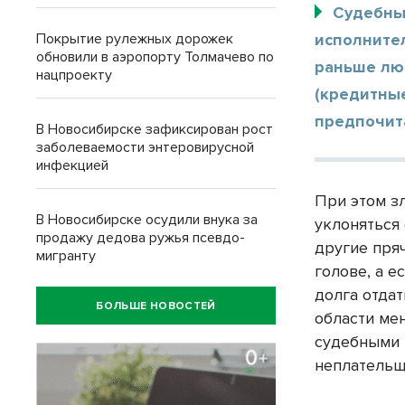
Судебны
Покрытие рулежных дорожек
исполните
обновили в аэропорту Толмачево по
раньше лю
нацпроекту
(кредитные
предпочита
В Новосибирске зафиксирован рост
заболеваемости энтеровирусной
инфекцией
При этом з
В Новосибирске осудили внука за
уклоняться 
продажу дедова ружья псевдо-
другие пря
мигранту
голове, а е
долга отда
БОЛЬШЕ НОВОСТЕЙ
области ме
судебными 
неплательщ