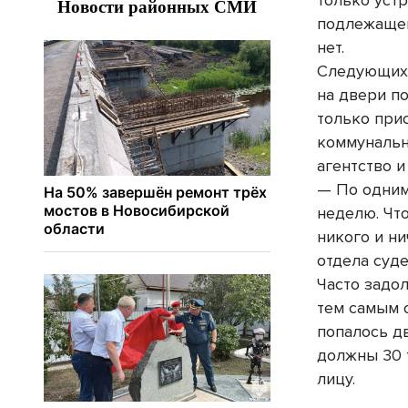
только устр
подлежащег
нет.
Следующих 
на двери п
только прис
коммунальн
агентство 
— По одним
неделю. Что
никого и н
отдела суд
Часто задо
тем самым о
попалось д
должны 30 
лицу.