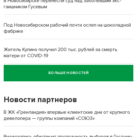
В Новосибирске перенесли суд над заболевшим экс-
гаишником Гусевым
Под Новосибирском рабочий почти ослеп на шоколадной
фабрике
Житель Купино получил 200 тыс. рублей за смерть
матери от COVID-19
БОЛЬШЕ НОВОСТЕЙ
Новосибирский суд наказал водителя за смерть
пенсионерки на вокзале
Новости партнеров
«Мы живём на пастбище!»: в новосибирском селе лошади
терроризируют жителей
В ЖК «Гренландия» впервые клиентские дни от крупного
девелопера — группы компаний «СОЮЗ»
Инвалид получил условный срок за избиение врачей
протезом под Новосибирском
Видеозапись обеспечит прозрачность выборов в Госдуму