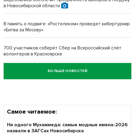
в Новосибирской области
Новосибирский преподаватель с женой вошли в топ-16
многодетных в России
В память о подвиге: «Ростелеком» проведет кибертурнир
«Битва за Москву»
Обновлённое отделение ВТБ открылось в Искитиме
700 участников соберёт Сбер на Всероссийский слёт
волонтёров в Красноярске
БОЛЬШЕ НОВОСТЕЙ
Честный выбор: видеонаблюдение обеспечит
объективность результатов ЕДГ в Новосибирской
области
Самое читаемое:
Ни одного Мухаммеда: самые модные имена-2026
назвали в ЗАГСах Новосибирска