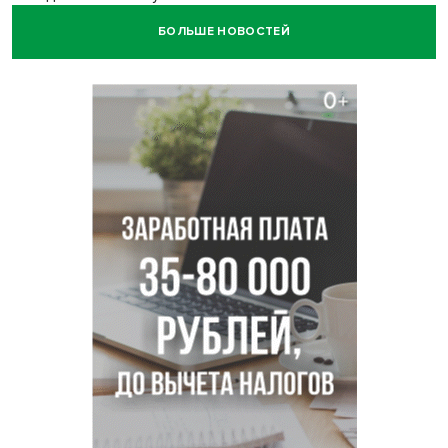
БОЛЬШЕ НОВОСТЕЙ
Высокая пожароопасность IV класса на 4 дня объявлена в
Новосибирске
Двойня выдрят родилась в семействе куньих
Новосибирского зоопарка
Гриб-зомби обнаружен в лесу у села Дубровино под
Новосибирском
ХК «Сибирь» подписал контракт с обладателем Кубка
Стэнли Евгением Кузнецовым