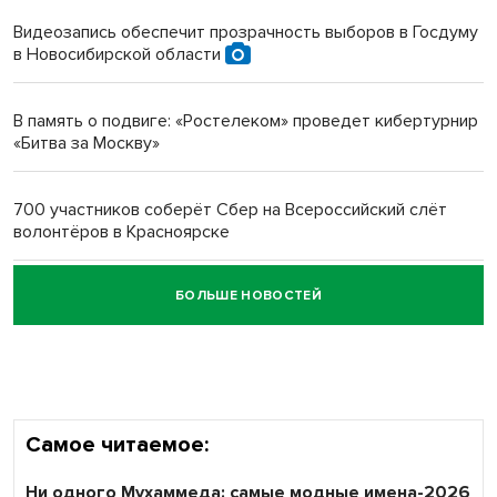
протезом под Новосибирском
Видеозапись обеспечит прозрачность выборов в Госдуму
в Новосибирской области
Новосибирский преподаватель с женой вошли в топ-16
многодетных в России
В память о подвиге: «Ростелеком» проведет кибертурнир
«Битва за Москву»
Обновлённое отделение ВТБ открылось в Искитиме
700 участников соберёт Сбер на Всероссийский слёт
волонтёров в Красноярске
БОЛЬШЕ НОВОСТЕЙ
Честный выбор: видеонаблюдение обеспечит
объективность результатов ЕДГ в Новосибирской
области
Самое читаемое:
Ни одного Мухаммеда: самые модные имена-2026