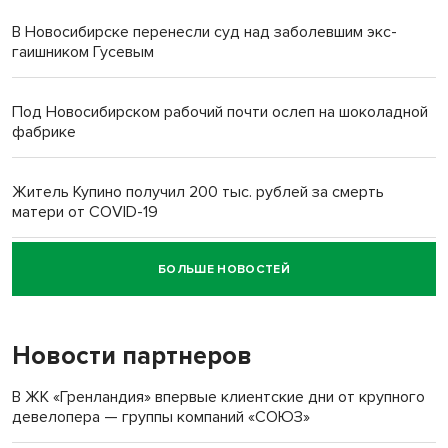
В Новосибирске перенесли суд над заболевшим экс-
гаишником Гусевым
Под Новосибирском рабочий почти ослеп на шоколадной
фабрике
Житель Купино получил 200 тыс. рублей за смерть
матери от COVID-19
БОЛЬШЕ НОВОСТЕЙ
Новосибирский суд наказал водителя за смерть
пенсионерки на вокзале
Новости партнеров
«Мы живём на пастбище!»: в новосибирском селе лошади
терроризируют жителей
В ЖК «Гренландия» впервые клиентские дни от крупного
девелопера — группы компаний «СОЮЗ»
Инвалид получил условный срок за избиение врачей