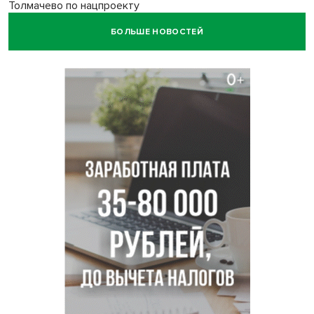
Толмачево по нацпроекту
БОЛЬШЕ НОВОСТЕЙ
В Новосибирске зафиксирован рост заболеваемости
энтеровирусной инфекцией
В Новосибирске осудили внука за продажу дедова ружья
псевдо-мигранту
В Новосибирске по КРТ сдали первую очередь
миниполиса «Фора»
О пустырях в центре Новосибирска из-за лимита
площади КРТ предупредили эксперты