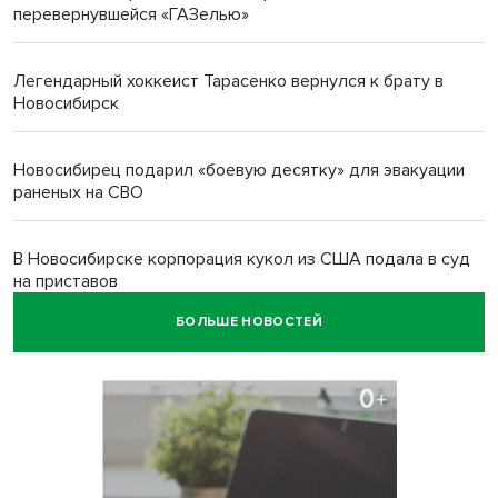
перевернувшейся «ГАЗелью»
Легендарный хоккеист Тарасенко вернулся к брату в
Новосибирск
Новосибирец подарил «боевую десятку» для эвакуации
раненых на СВО
В Новосибирске корпорация кукол из США подала в суд
на приставов
БОЛЬШЕ НОВОСТЕЙ
В Новосибирске минздрав объявил бесплатную
диспансеризацию для 65-летних
В Новосибирске врачи прооперировали 25 тысяч
пациентов с катарактой