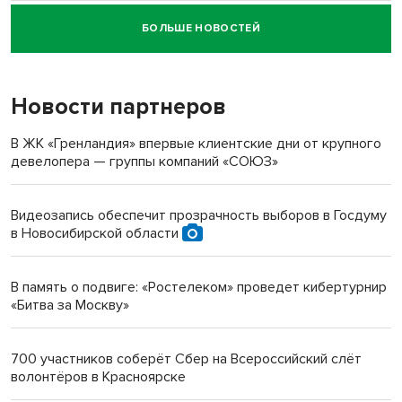
БОЛЬШЕ НОВОСТЕЙ
Новосибирский суд наказал водителя за смерть
пенсионерки на вокзале
Новости партнеров
«Мы живём на пастбище!»: в новосибирском селе лошади
терроризируют жителей
В ЖК «Гренландия» впервые клиентские дни от крупного
девелопера — группы компаний «СОЮЗ»
Инвалид получил условный срок за избиение врачей
протезом под Новосибирском
Видеозапись обеспечит прозрачность выборов в Госдуму
в Новосибирской области
Новосибирский преподаватель с женой вошли в топ-16
многодетных в России
В память о подвиге: «Ростелеком» проведет кибертурнир
«Битва за Москву»
Обновлённое отделение ВТБ открылось в Искитиме
700 участников соберёт Сбер на Всероссийский слёт
волонтёров в Красноярске