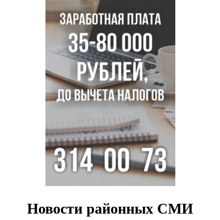
Знаменитый орангутан Бату отметил юбилей в
новосибирском зоопарке
Новосибирские хирурги спасли сердце восьмиклассницы
с донорским клапаном