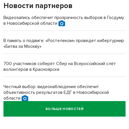
Новости партнеров
«Мы живём на пастбище!»: в новосибирском селе лошади
терроризируют жителей
Видеозапись обеспечит прозрачность выборов в Госдуму
в Новосибирской области
Инвалид получил условный срок за избиение врачей
протезом под Новосибирском
В память о подвиге: «Ростелеком» проведет кибертурнир
«Битва за Москву»
Новосибирский преподаватель с женой вошли в топ-16
многодетных в России
700 участников соберёт Сбер на Всероссийский слёт
волонтёров в Красноярске
Обновлённое отделение ВТБ открылось в Искитиме
Честный выбор: видеонаблюдение обеспечит
объективность результатов ЕДГ в Новосибирской
области
БОЛЬШЕ НОВОСТЕЙ
Кибертанки пошли в бой: «Ростелеком» объявляет
участников «Битвы заводов» от Новосибирской
области