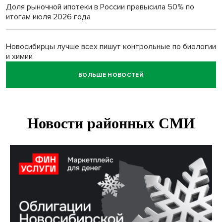
Доля рыночной ипотеки в России превысила 50% по
итогам июля 2026 года
Новосибирцы лучше всех пишут контрольные по биологии
и химии
БОЛЬШЕ НОВОСТЕЙ
Нейросеть для диагностики депрессии в крови создали в
Новосибирске
Двум бойцам СВО после минно-взрывной травмы
«оживили» нервы в Новосибирске
Персидский ковер «108 шахов» впервые вывезли из музея
Востока в Новосибирск
Актриса из Новосибирска Евгения Туркова сыграла мать
в сериале «Малой»