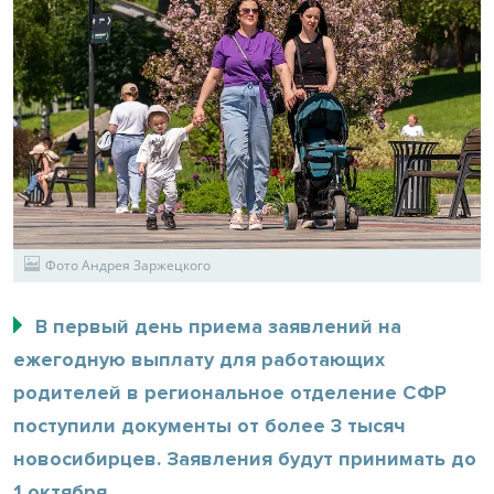
Фото Андрея Заржецкого
В первый день приема заявлений на
ежегодную выплату для работающих
родителей в региональное отделение СФР
поступили документы от более 3 тысяч
новосибирцев. Заявления будут принимать до
1 октября.