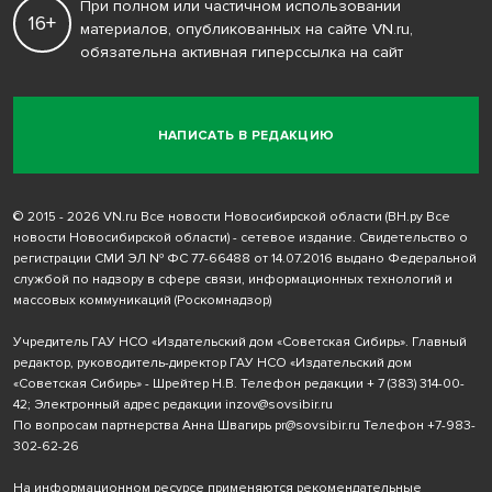
При полном или частичном использовании
16+
материалов, опубликованных на сайте VN.ru,
обязательна активная гиперссылка на сайт
НАПИСАТЬ В РЕДАКЦИЮ
© 2015 - 2026 VN.ru Все новости Новосибирской области (ВН.ру Все
новости Новосибирской области) - сетевое издание. Свидетельство о
регистрации СМИ ЭЛ № ФС 77-66488 от 14.07.2016 выдано Федеральной
службой по надзору в сфере связи, информационных технологий и
массовых коммуникаций (Роскомнадзор)
Учредитель ГАУ НСО «Издательский дом «Советская Сибирь». Главный
редактор, руководитель-директор ГАУ НСО «Издательский дом
«Советская Сибирь» - Шрейтер Н.В. Телефон редакции
+ 7 (383) 314-00-
42
; Электронный адрес редакции
inzov@sovsibir.ru
По вопросам партнерства Анна Швагирь
pr@sovsibir.ru
Телефон
+7-983-
302-62-26
На информационном ресурсе применяются рекомендательные