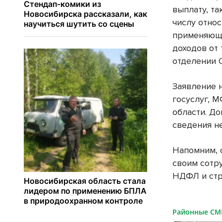
выплату, та
числу отно
применяющи
доходов от
отделении 
Заявление 
госуслуг, 
области. Д
сведения н
Напомним, 
своим сотр
НДФЛ и стр
Районные С