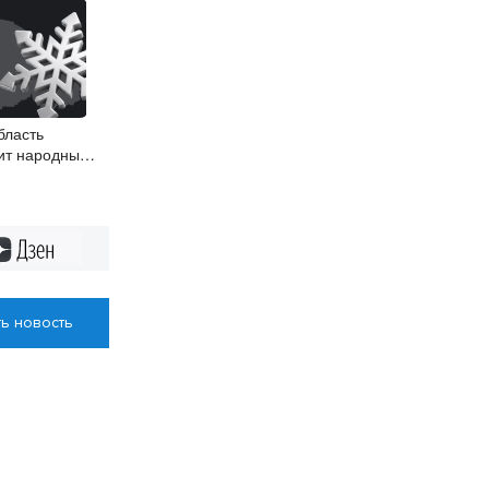
бласть
ит народные
Дзен
ь новость