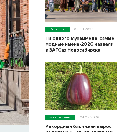
общество
05.08.2026
Ни одного Мухаммеда: самые
модные имена-2026 назвали
в ЗАГСах Новосибирска
развлечения
04.08.2026
Рекордный баклажан вырос