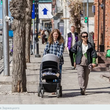
я Заржецкого