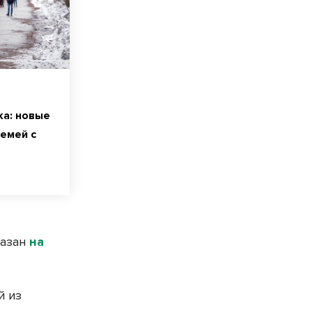
ка: новые
емей с
казан
на
й из