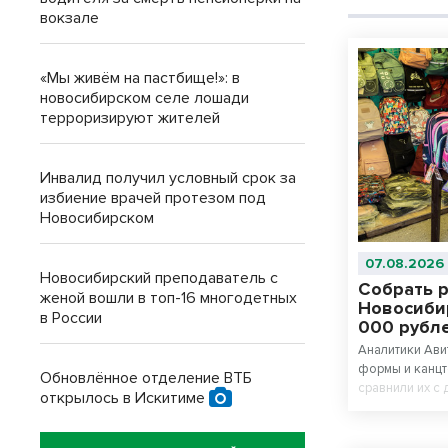
вокзале
«Мы живём на пастбище!»: в
новосибирском селе лошади
терроризируют жителей
Инвалид получил условный срок за
избиение врачей протезом под
Новосибирском
07.08.2026
Новосибирский преподаватель с
Собрать р
женой вошли в топ-16 многодетных
Новосибир
в России
000 рубл
Аналитики Ави
формы и канцт
Обновлённое отделение ВТБ
сравнили их с
открылось в Искитиме
подсчитали, в
ребенка в шко
одежда на рес