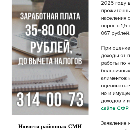
2025 году 
прожиточны
населения с
порог в 1,
067 рублей.
При оценке
доходы от 
работы по 
больничных,
алиментов и
оцениватьс
но и имуще
доходов и 
сайте СФР
.
Заявление 