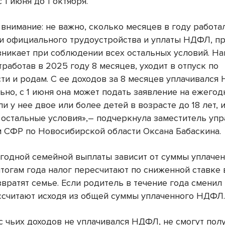
 1 июня до 1 октября.
внимание: не важно, сколько месяцев в году работа
и официального трудоустройства и уплаты НДФЛ, пр
зникает при соблюдении всех остальных условий. Н
работав в 2025 году 8 месяцев, уходит в отпуск по
ти и родам. С ее доходов за 8 месяцев уплачивался
ьно, с 1 июня она может подать заявление на ежего
ли у нее двое или более детей в возрасте до 18 лет, 
остальные условия»,– подчеркнула заместитель уп
 СФР по Новосибирской области Оксана Бабаскина.
годной семейной выплаты зависит от суммы уплаче
тогам года налог пересчитают по сниженной ставке в
вратят семье. Если родитель в течение года сменил 
ссчитают исходя из общей суммы уплаченного НДФЛ
с чьих доходов не уплачивался НДФЛ, не смогут пол