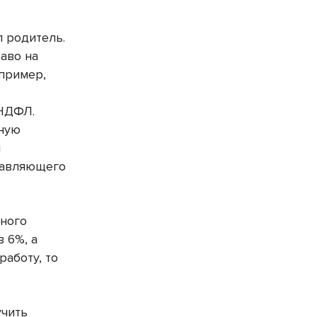
л родитель.
аво на
апример,
 НДФЛ.
дную
и
равляющего
нного
 6%, а
работу, то
.
учить