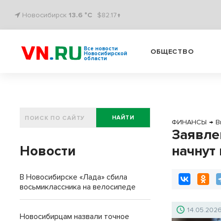
Новосибирск
13.6 °C
$82.17↑
Все новости
ОБЩЕСТВО
Новосибирской
области
НАЙТИ
ФИНАНСЫ
→
В
Заявле
Новости
начнут
В Новосибирске «Лада» сбила
восьмиклассника на велосипеде
14.05.202
Новосибирцам назвали точное