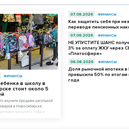
07.08.2026
ФИНАНСЫ
Как защитить себя при не
переводе пенсионных нак
07.08.2026
ФИНАНСЫ
НЕ УПУСТИТЕ ШАНС получ
3% за оплату ЖКУ через С
«Платосфере»
06.08.2026
ФИНАНСЫ
Доля рыночной ипотеки в 
превысила 50% по итогам
ФИНАНСЫ
года
ебенка в школу в
ске стоит около 5
ей
то изучили продажи школьной
оваров в Новосибирске,
 данными прошлого года и
о сколько обойдется собрать
лу. Оказалось, что школьная
ейле* в среднем стоит на треть