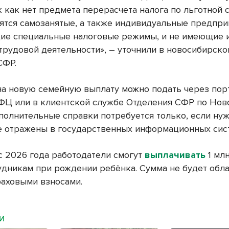
к как нет предмета перерасчета налога по льготной с
сятся самозанятые, а также индивидуальные предпри
е специальные налоговые режимы, и не имеющие 
 трудовой деятельности», – уточнили в новосибирск
СФР.
на новую семейную выплату можно подать через пор
МФЦ или в клиентской службе Отделения СФР по Но
ополнительные справки потребуется только, если ну
е отражены в государственных информационных сис
с 2026 года работодатели смогут
выплачивать
1 мл
удникам при рождении ребёнка. Сумма не будет обла
аховыми взносами.
МИ