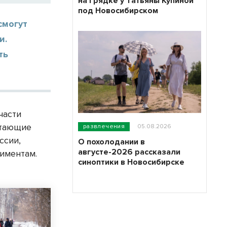
на грядке у Татьяны Купиной
под Новосибирском
смогут
и.
ть
части
отающие
развлечения
05.08.2026
ссии,
О похолодании в
августе-2026 рассказали
лиментам.
синоптики в Новосибирске