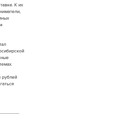
тавке. К их
ниматели,
иных
ом
тал
восибирской
жные
темах.
н рублей
гаться