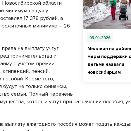
в Новосибирской области
й минимум на душу
оставлял 17 378 рублей, а
5 прожиточных минимума – 26
03.01.2026
 права на выплату учтут
Миллион на ребен
предпринимательства и
меры поддержки с
найму с учетом премий,
детьми назвали
 стипендий, пенсий,
новосибирцам
 пособий. Кроме того,
я будут не только финансы,
ство семьи. Полный перечень
имущества, который учтут при назначении пособия, у
на выплату ежегодного пособия может подать кажды