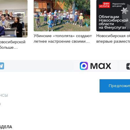
Убинские «тополята» создают
Новосибирская о
летнее настроение своими
впервые размест
овосибирской
руками
облигации
 больше
ст
Предложит
НСЫ
ы
ЗДЕЛА