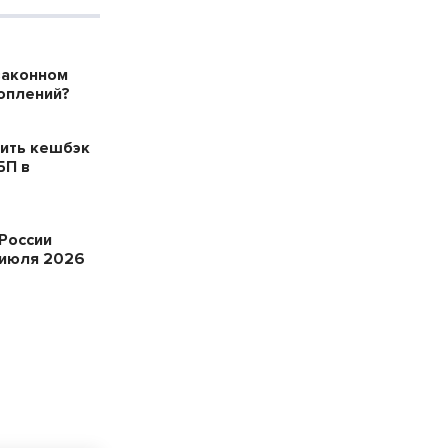
законном
оплений?
ить кешбэк
БП в
России
 июля 2026