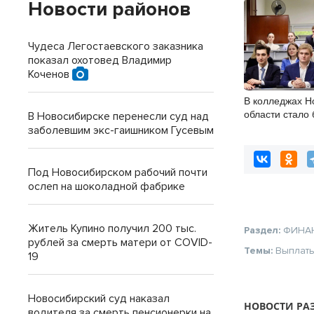
Новости районов
Чудеса Легостаевского заказника
показал охотовед Владимир
Коченов
В колледжах Н
области стало
В Новосибирске перенесли суд над
бюджетных ме
заболевшим экс-гаишником Гусевым
Под Новосибирском рабочий почти
ослеп на шоколадной фабрике
Житель Купино получил 200 тыс.
Раздел:
ФИНА
рублей за смерть матери от COVID-
Темы:
Выплат
19
Новосибирский суд наказал
НОВОСТИ РА
водителя за смерть пенсионерки на