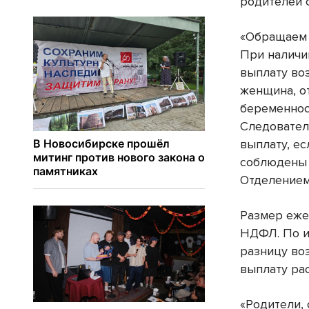
родителей с
«Обращаем 
При наличи
выплату во
женщина, от
беременнос
Следовател
выплату, ес
соблюдены 
Отделением
Размер еже
НДФЛ. По и
разницу воз
выплату ра
«Родители, 