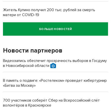
Житель Купино получил 200 тыс. рублей за смерть
матери от COVID-19
БОЛЬШЕ НОВОСТЕЙ
Новосибирский суд наказал водителя за смерть
пенсионерки на вокзале
Новости партнеров
«Мы живём на пастбище!»: в новосибирском селе лошади
терроризируют жителей
Видеозапись обеспечит прозрачность выборов в Госдуму
в Новосибирской области
Инвалид получил условный срок за избиение врачей
протезом под Новосибирском
В память о подвиге: «Ростелеком» проведет кибертурнир
«Битва за Москву»
Новосибирский преподаватель с женой вошли в топ-16
многодетных в России
700 участников соберёт Сбер на Всероссийский слёт
волонтёров в Красноярске
Обновлённое отделение ВТБ открылось в Искитиме