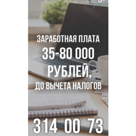
Новосибирских дачников призвали накормить животных в
зоопарке
Движение на три месяца ограничат на трассе
«Новосибирск - Ленинск-Кузнецкий»
Новосибирских школьников обязали кормить
морепродуктами с 1 сентября