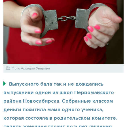
Фото Аркадия Уварова
Выпускного бала так и не дождались
выпускники одной из школ Первомайского
района Новосибирска. Собранные классом
деньги похитила мама одного ученика,
которая состояла в родительском комитете.
Теперь женщине грозит до 5 лет лишения