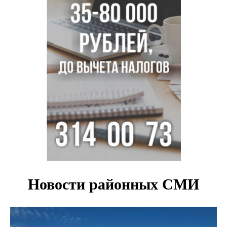
Дольщики долгостроя на Титова в Новосибирске
получили ключи от квартир