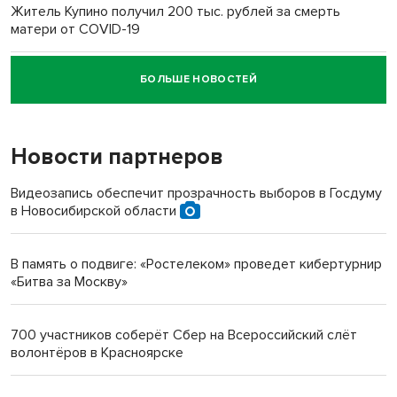
Житель Купино получил 200 тыс. рублей за смерть
матери от COVID-19
БОЛЬШЕ НОВОСТЕЙ
Новосибирский суд наказал водителя за смерть
пенсионерки на вокзале
Новости партнеров
«Мы живём на пастбище!»: в новосибирском селе лошади
терроризируют жителей
Видеозапись обеспечит прозрачность выборов в Госдуму
в Новосибирской области
Инвалид получил условный срок за избиение врачей
протезом под Новосибирском
В память о подвиге: «Ростелеком» проведет кибертурнир
«Битва за Москву»
Новосибирский преподаватель с женой вошли в топ-16
многодетных в России
700 участников соберёт Сбер на Всероссийский слёт
волонтёров в Красноярске
Обновлённое отделение ВТБ открылось в Искитиме