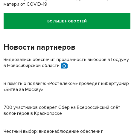
матери от COVID-19
БОЛЬШЕ НОВОСТЕЙ
Новосибирский суд наказал водителя за смерть
пенсионерки на вокзале
Новости партнеров
«Мы живём на пастбище!»: в новосибирском селе лошади
терроризируют жителей
Видеозапись обеспечит прозрачность выборов в Госдуму
в Новосибирской области
Инвалид получил условный срок за избиение врачей
протезом под Новосибирском
В память о подвиге: «Ростелеком» проведет кибертурнир
«Битва за Москву»
Новосибирский преподаватель с женой вошли в топ-16
многодетных в России
700 участников соберёт Сбер на Всероссийский слёт
волонтёров в Красноярске
Обновлённое отделение ВТБ открылось в Искитиме
Честный выбор: видеонаблюдение обеспечит