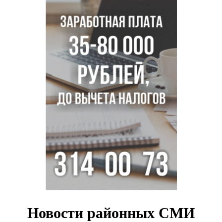
Персидский ковер «108 шахов» впервые вывезли из музея
Востока в Новосибирск
Актриса из Новосибирска Евгения Туркова сыграла мать
в сериале «Малой»