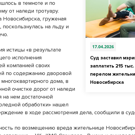
ишлось в темноте и по
му от наледи тротуару.
 Новосибирска, груженая
, поскользнулась на льду и
чо.
17.04.2026
ия истицы «в результате
его исполнения
Суд заставил мэр
й компанией своих
заплатить 215 тыс.
ей по содержанию дворовой
перелом жительн
 многоквартирного дома, в
Новосибирска
нной очистке дорог от наледи
я на нем достаточной
оледной обработки» нашел
ерждение в ходе рассмотрения дела, сообщили в суд
ность по возмещению вреда жительнице Новосибир