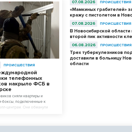
07.08.2026
ПРОИСШЕСТВИЯ
«Мамкиных грабителей» з
кражу с пистолетом в Нов
07.08.2026
ПРОИСШЕСТВИЯ
В Новосибирской области 
второй пик активности кл
06.08.2026
ПРОИСШЕСТВИЯ
Трех туберкулезников по
доставили в больницу Но
области
ПРОИСШЕСТВИЯ
еждународной
вки телефонных
ов накрыло ФСБ в
рске
виков сняли квартиры и
м-боксы, подключенные к
лл-центрам. Они обманули
 миллионов рублей.