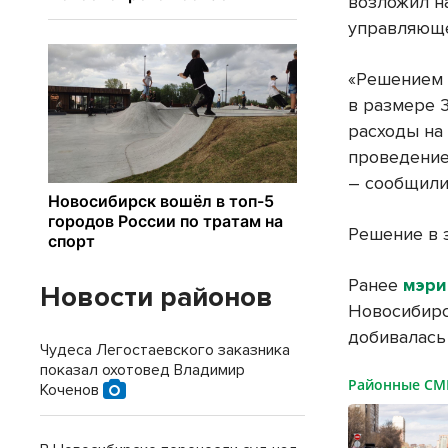
возложил н
управляюще
«Решением 
в размере 3
расходы на
проведение
– сообщили
Решение в 
Ранее
мэри
Новости районов
Новосибирс
добивалась
Чудеса Легостаевского заказника
показал охотовед Владимир
Районные С
Коченов