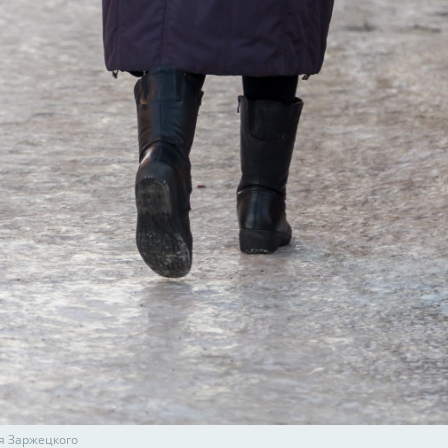
я Заржецкого