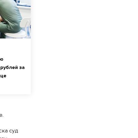
ию
 рублей за
ице
е.
ска суд