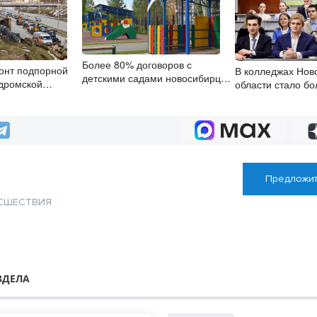
Более 80% договоров с
онт подпорной
В колледжах Нов
детскими садами новосибирцы
дромской
области стало б
заключили онлайн
восибирске
бюджетных мест
Предложит
СШЕСТВИЯ
ЗДЕЛА