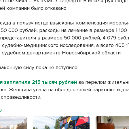
а ответчика – УК «КМС-Стандарт». В иске к руководс
й компании было отказано
суда в пользу истца взысканы: компенсация мораль
50 000 рублей, расходы на лечение в размере 1 100 
 представителя в размере 50 000 рублей, 4 079 рубл
 судебно-медицинского исследования, а всего 405 1
 судебном департаменте Новосибирской области.
законную силу пока не вступило.
я заплатила 215 тысяч рублей
за перелом житель
ка. Женщина упала на обледеневшей парковке и два
 справедливости.
МИ