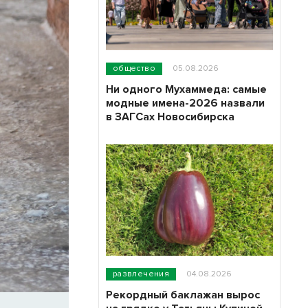
общество
05.08.2026
Ни одного Мухаммеда: самые
модные имена-2026 назвали
в ЗАГСах Новосибирска
развлечения
04.08.2026
Рекордный баклажан вырос