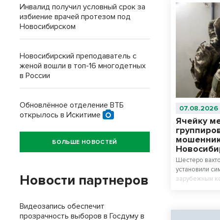
Инвалид получил условный срок за
избиение врачей протезом под
Новосибирском
Новосибирский преподаватель с
женой вошли в топ-16 многодетных
в России
Обновлённое отделение ВТБ
07.08.2026
открылось в Искитиме
Ячейку м
группиро
мошенник
БОЛЬШЕ НОВОСТЕЙ
Новосиби
Шестеро вахто
установили си
Новости партнеров
зарубежным ко
граждан на 30
Видеозапись обеспечит
прозрачность выборов в Госдуму в