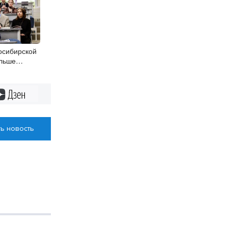
осибирской
ольше
Дзен
ь новость