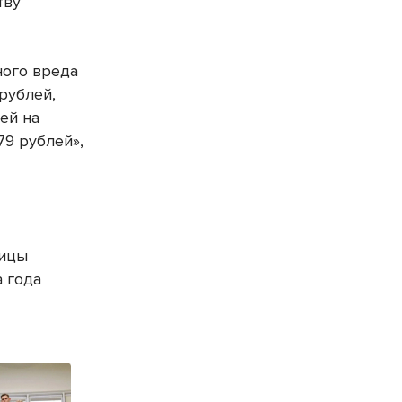
тву
ного вреда
рублей,
ей на
79 рублей»,
ницы
 года