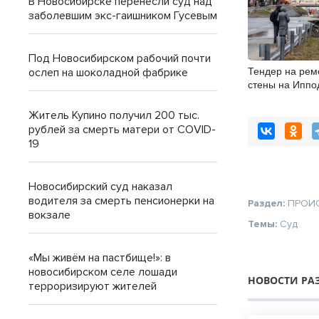
В Новосибирске перенесли суд над
заболевшим экс-гаишником Гусевым
Под Новосибирском рабочий почти
Тендер на рем
ослеп на шоколадной фабрике
стены на Иппо
объявили в Но
Житель Купино получил 200 тыс.
рублей за смерть матери от COVID-
19
Новосибирский суд наказал
водителя за смерть пенсионерки на
Раздел:
ПРОИ
вокзале
Темы:
Суд
«Мы живём на пастбище!»: в
новосибирском селе лошади
НОВОСТИ РА
терроризируют жителей