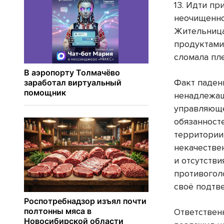
13. Идти пр
неочищенно
Жительница
продуктами
сломала пле
Факт паден
ненадлежащ
управляюще
обязанност
территории
некачестве
и отсутстви
противогол
своё подтв
Ответствен