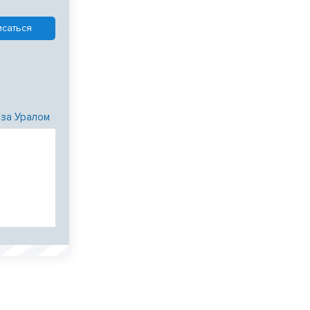
 за Уралом
и