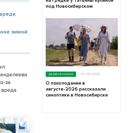
на грядке у Татьяны Купиной
под Новосибирском
 вреда
йоне зимой
ел
Менделеева
развлечения
05.08.2026
з-за
О похолодании в
августе-2026 рассказали
 вреда
синоптики в Новосибирске