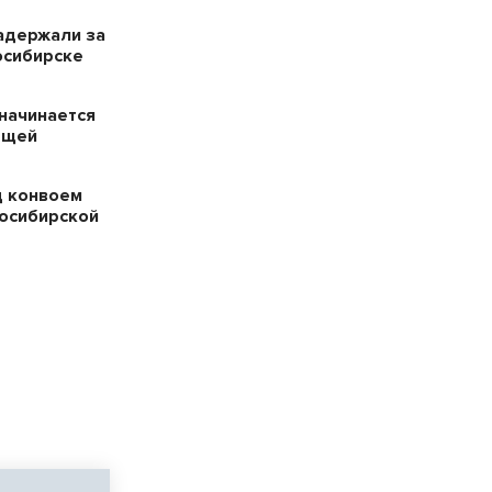
адержали за
осибирске
начинается
ещей
д конвоем
восибирской