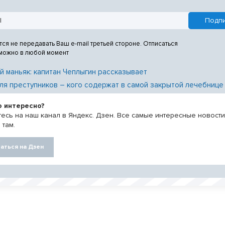
тся не передавать Ваш e-mail третьей стороне. Отписаться
 можно в любой момент
й маньяк: капитан Чеплыгин рассказывает
ля преступников – кого содержат в самой закрытой лечебнице
о интересно?
есь на наш канал в Яндекс. Дзен. Все самые интересные новост
 там.
аться на Дзен