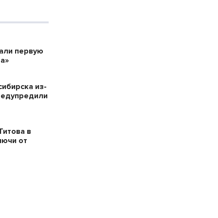
дали первую
а»
сибирска из-
редупредили
Титова в
лючи от