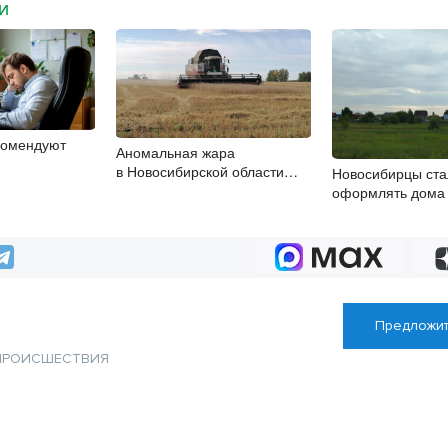
МИ
комендуют
Аномальная жара
в Новосибирской области
Новосибирцы ста
не привела к режиму ЧС
оформлять дома
упрощенной схе
Предложит
ПРОИСШЕСТВИЯ