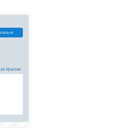
 за Уралом
и