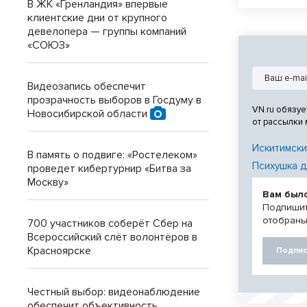
В ЖК «Гренландия» впервые
завершения р
клиентские дни от крупного
внешним видо
девелопера — группы компаний
«СОЮЗ»
Видеозапись обеспечит
прозрачность выборов в Госдуму в
VN.ru обязуе
Новосибирской области
от рассылки
Искитимски
В память о подвиге: «Ростелеком»
Психушка д
проведет кибертурнир «Битва за
Москву»
Вам был
Подпишит
отобраны
700 участников соберёт Сбер на
Всероссийский слёт волонтёров в
Красноярске
Подпис
Честный выбор: видеонаблюдение
обеспечит объективность