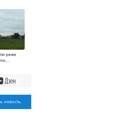
ли реже
 по
ме
Дзен
ь новость