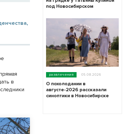
на грядке у Татьяны Купиной
под Новосибирском
денчества,
ое
ь
 прямая
развлечения
05.08.2026
дать в
О похолодании в
аследники
августе-2026 рассказали
синоптики в Новосибирске