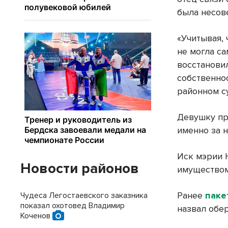
была несов
«Учитывая, 
не могла с
восстановил
собственно
районном с
Девушку пр
именно за 
Иск мэрии 
Новости районов
имуществом
Ранее
паке
Чудеса Легостаевского заказника
показал охотовед Владимир
назвал обе
Коченов