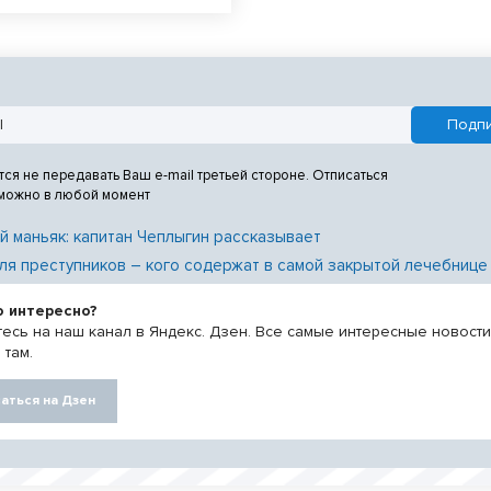
абот. Новосибирцы возмущены
м площади перед Вечным огнем.
тся не передавать Ваш e-mail третьей стороне. Отписаться
 можно в любой момент
й маньяк: капитан Чеплыгин рассказывает
ля преступников – кого содержат в самой закрытой лечебнице
о интересно?
есь на наш канал в Яндекс. Дзен. Все самые интересные новост
 там.
аться на Дзен