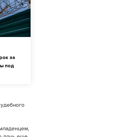
рок за
мы под
судебного
 младенцем,
го дочь еще