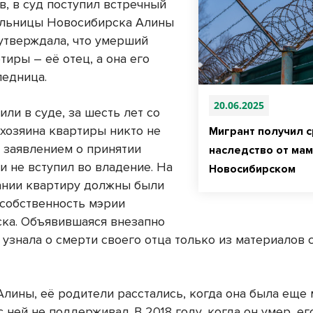
в, в суд поступил встречный
ельницы Новосибирска Алины
 утверждала, что умерший
тиры – её отец, а она его
ледница.
20.06.2025
или в суде, за шесть лет со
 хозяина квартиры никто не
Мигрант получил с
с заявлением о принятии
наследство от ма
и не вступил во владение. На
Новосибирском
ании квартиру должны были
 собственность мэрии
ка. Объявившаяся внезапно
 узнала о смерти своего отца только из материалов 
Алины, её родители расстались, когда она была еще
с ней не поддерживал. В 2018 году, когда он умер, е