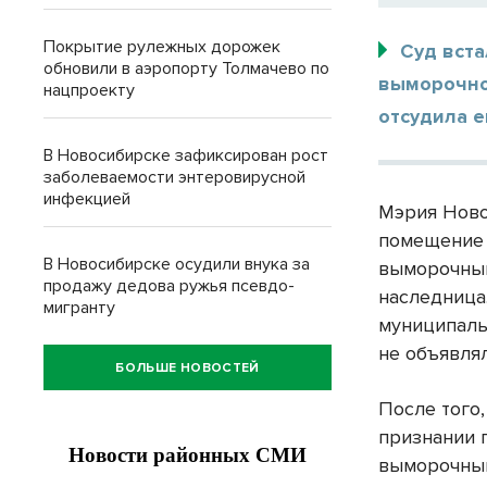
Покрытие рулежных дорожек
Суд вста
обновили в аэропорту Толмачево по
выморочно
нацпроекту
отсудила е
В Новосибирске зафиксирован рост
заболеваемости энтеровирусной
инфекцией
Мэрия Ново
помещение 
В Новосибирске осудили внука за
выморочным
продажу дедова ружья псевдо-
наследница
мигранту
муниципаль
не объявля
БОЛЬШЕ НОВОСТЕЙ
После того,
признании 
выморочным