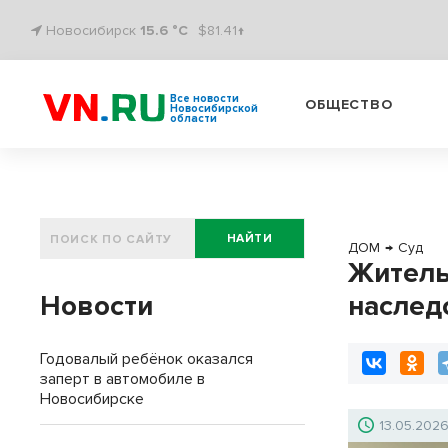
Новосибирск
15.6 °C
$81.41↑
Все новости
ОБЩЕСТВО
Новосибирской
области
НАЙТИ
ДОМ
→
Суд
Житель
Новости
наслед
Годовалый ребёнок оказался
заперт в автомобиле в
Новосибирске
13.05.202