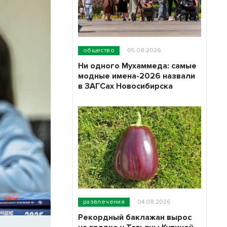
общество
05.08.2026
Ни одного Мухаммеда: самые
модные имена-2026 назвали
в ЗАГСах Новосибирска
развлечения
04.08.2026
Рекордный баклажан вырос