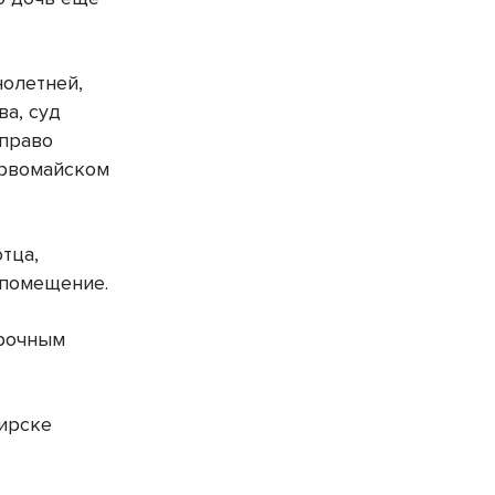
нолетней,
ва, суд
 право
ервомайском
тца,
 помещение.
орочным
ирске