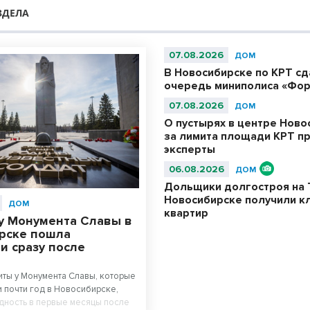
ЗДЕЛА
07.08.2026
ДОМ
В Новосибирске по КРТ с
очередь миниполиса «Фор
07.08.2026
ДОМ
О пустырях в центре Ново
за лимита площади КРТ п
эксперты
06.08.2026
ДОМ
Дольщики долгостроя на 
Новосибирске получили к
ДОМ
квартир
у Монумента Славы в
рске пошла
и сразу после
ты у Монумента Славы, которые
 почти год в Новосибирске,
дность в первые месяцы после