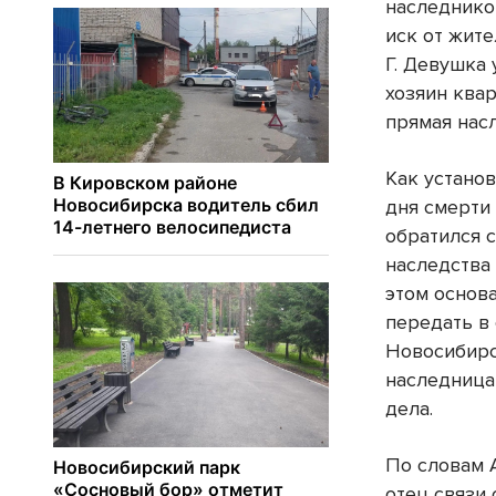
наследнико
иск от жит
Г. Девушка
хозяин квар
прямая нас
Как установ
дня смерти
обратился 
наследства 
этом основ
передать в
Новосибирс
наследница
дела.
По словам 
отец связи 