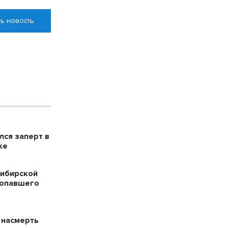
ь новость
лся заперт в
ке
сибирской
ропавшего
 насмерть