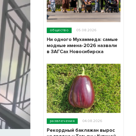
общество
05.08.2026
Ни одного Мухаммеда: самые
модные имена-2026 назвали
в ЗАГСах Новосибирска
развлечения
04.08.2026
Рекордный баклажан вырос