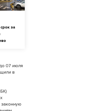
срок за
в
ево
 до 07 июля
бщили в
БК)
ых
в законную
аниям,