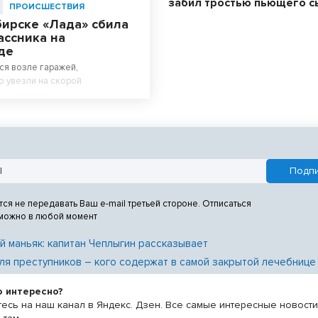
забил тростью пьющего с
ПРОИСШЕСТВИЯ
бирске «Лада» сбила
ассника на
де
ся возле гаражей,
 увезли на скорой.
тся не передавать Ваш e-mail третьей стороне. Отписаться
 можно в любой момент
й маньяк: капитан Чеплыгин рассказывает
ля преступников – кого содержат в самой закрытой лечебнице
о интересно?
есь на наш канал в Яндекс. Дзен. Все самые интересные новост