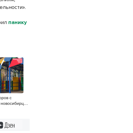
ельности».
роил
панику
оров с
 новосибирцы
н
Дзен