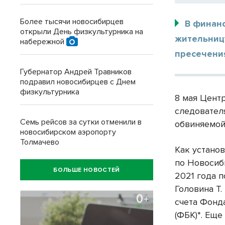
Более тысячи новосибирцев
В финан
открыли День физкультурника на
жительниц
набережной
пресечени
Губернатор Андрей Травников
подравил новосибирцев с Днем
физкультурника
8 мая Цент
следовател
Семь рейсов за сутки отменили в
обвиняемой
новосибирском аэропорту
Толмачево
Как устано
по Новосиби
БОЛЬШЕ НОВОСТЕЙ
2021 года 
Головина Т.
счета Фонд
(ФБК)*. Еще