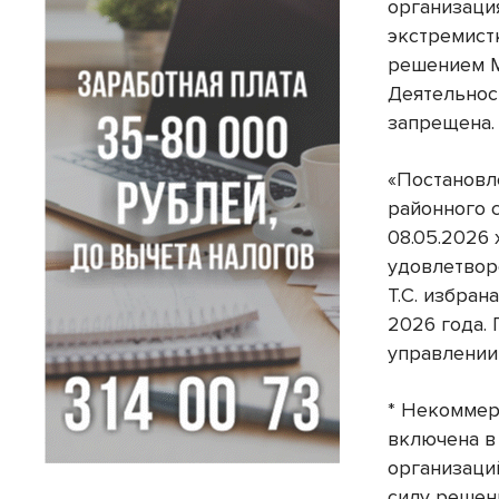
организаци
экстремист
решением М
Деятельнос
запрещена.
«Постановл
районного 
08.05.2026
удовлетвор
Т.С. избран
2026 года.
управлении
* Некоммер
включена в
организаци
силу решен