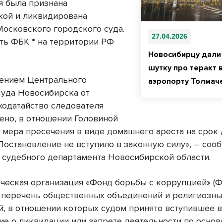
я была признана
кой и ликвидирована
осковского городского суда.
27.04.2026
ть ФБК * на территории РФ
Новосибирцу дали 
шутку про теракт 
ением Центрального
аэропорту Толмач
суда Новосибирска от
 ходатайство следователя
ено, в отношении Головиной
а мера пресечения в виде домашнего ареста на срок
 Постановление не вступило в законную силу», – соо
 судебного департамента Новосибирской области.
ческая организация «Фонд борьбы с коррупцией» (Ф
 перечень общественных объединений и религиозн
й, в отношении которых судом принято вступившее 
ие о ликвидации или запрете деятельности по основ