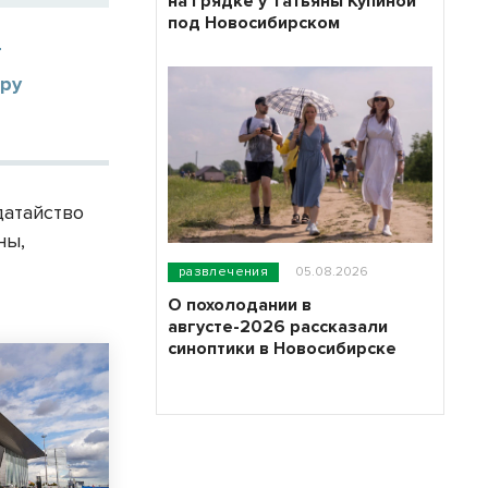
на грядке у Татьяны Купиной
под Новосибирском
т
еру
датайство
ны,
развлечения
05.08.2026
О похолодании в
августе-2026 рассказали
синоптики в Новосибирске