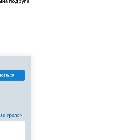
ына подруги
 за Уралом
и