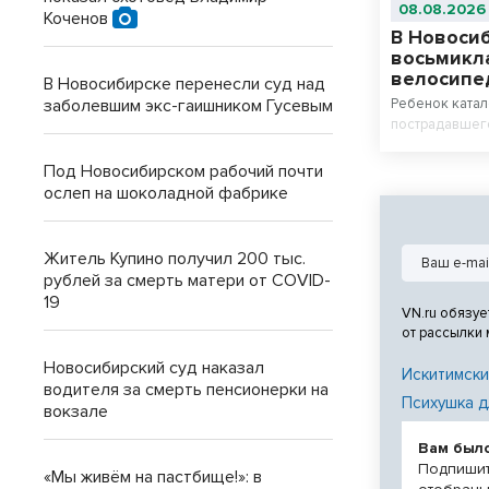
08.08.2026
Коченов
В Новоси
восьмикл
велосипе
В Новосибирске перенесли суд над
заболевшим экс-гаишником Гусевым
Ребенок катал
пострадавшего
Под Новосибирском рабочий почти
ослеп на шоколадной фабрике
Житель Купино получил 200 тыс.
рублей за смерть матери от COVID-
19
VN.ru обязуе
от рассылки
Новосибирский суд наказал
Искитимски
водителя за смерть пенсионерки на
Психушка д
вокзале
Вам был
Подпишит
«Мы живём на пастбище!»: в