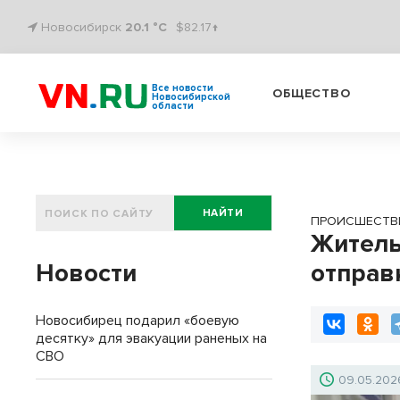
Новосибирск
20.1 °C
$82.17↑
Все новости
ОБЩЕСТВО
Новосибирской
области
НАЙТИ
ПРОИСШЕСТВ
Житель
Новости
отправ
Новосибирец подарил «боевую
десятку» для эвакуации раненых на
СВО
09.05.202