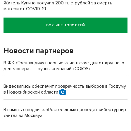
Житель Купино получил 200 тыс. рублей за смерть
матери от COVID-19
БОЛЬШЕ НОВОСТЕЙ
Новосибирский суд наказал водителя за смерть
пенсионерки на вокзале
Новости партнеров
«Мы живём на пастбище!»: в новосибирском селе лошади
терроризируют жителей
В ЖК «Гренландия» впервые клиентские дни от крупного
девелопера — группы компаний «СОЮЗ»
Инвалид получил условный срок за избиение врачей
протезом под Новосибирском
Видеозапись обеспечит прозрачность выборов в Госдуму
в Новосибирской области
Новосибирский преподаватель с женой вошли в топ-16
многодетных в России
В память о подвиге: «Ростелеком» проведет кибертурнир
«Битва за Москву»
Обновлённое отделение ВТБ открылось в Искитиме