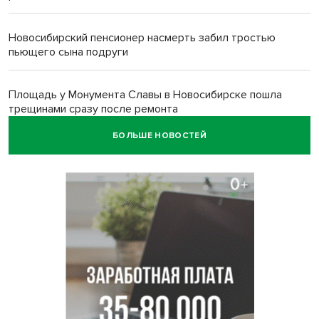
Новосибирский пенсионер насмерть забил тростью
пьющего сына подруги
Площадь у Монумента Славы в Новосибирске пошла
трещинами сразу после ремонта
БОЛЬШЕ НОВОСТЕЙ
Африканский врач поразил новосибирцев в травмпункте
Академгородка
Покрытие рулежных дорожек обновили в аэропорту
Толмачево по нацпроекту
В Новосибирске зафиксирован рост заболеваемости
энтеровирусной инфекцией