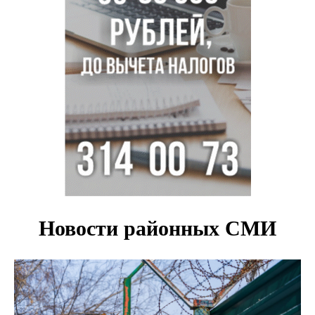
В Новосибирске осудили внука за продажу дедова ружья
псевдо-мигранту