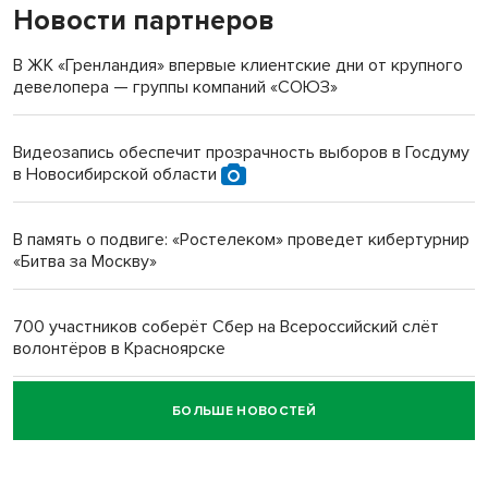
Новости партнеров
«Мы живём на пастбище!»: в новосибирском селе лошади
терроризируют жителей
В ЖК «Гренландия» впервые клиентские дни от крупного
девелопера — группы компаний «СОЮЗ»
Инвалид получил условный срок за избиение врачей
протезом под Новосибирском
Видеозапись обеспечит прозрачность выборов в Госдуму
в Новосибирской области
Новосибирский преподаватель с женой вошли в топ-16
многодетных в России
В память о подвиге: «Ростелеком» проведет кибертурнир
«Битва за Москву»
Обновлённое отделение ВТБ открылось в Искитиме
700 участников соберёт Сбер на Всероссийский слёт
волонтёров в Красноярске
БОЛЬШЕ НОВОСТЕЙ
Честный выбор: видеонаблюдение обеспечит
объективность результатов ЕДГ в Новосибирской
области