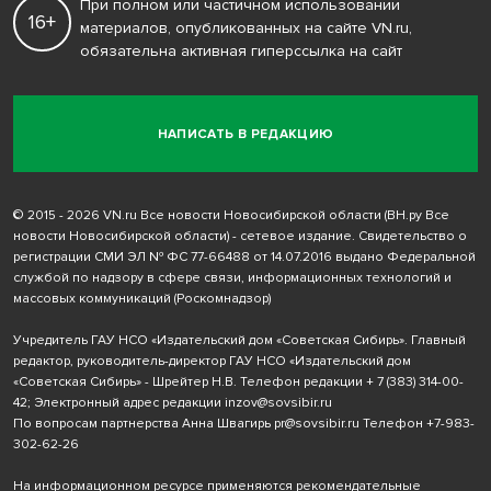
При полном или частичном использовании
16+
материалов, опубликованных на сайте VN.ru,
обязательна активная гиперссылка на сайт
НАПИСАТЬ В РЕДАКЦИЮ
© 2015 - 2026 VN.ru Все новости Новосибирской области (ВН.ру Все
новости Новосибирской области) - сетевое издание. Свидетельство о
регистрации СМИ ЭЛ № ФС 77-66488 от 14.07.2016 выдано Федеральной
службой по надзору в сфере связи, информационных технологий и
массовых коммуникаций (Роскомнадзор)
Учредитель ГАУ НСО «Издательский дом «Советская Сибирь». Главный
редактор, руководитель-директор ГАУ НСО «Издательский дом
«Советская Сибирь» - Шрейтер Н.В. Телефон редакции
+ 7 (383) 314-00-
42
; Электронный адрес редакции
inzov@sovsibir.ru
По вопросам партнерства Анна Швагирь
pr@sovsibir.ru
Телефон
+7-983-
302-62-26
На информационном ресурсе применяются рекомендательные