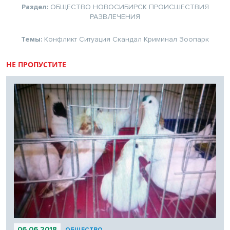
Раздел:
ОБЩЕСТВО
НОВОСИБИРСК
ПРОИСШЕСТВИЯ
РАЗВЛЕЧЕНИЯ
Темы:
Конфликт
Ситуация
Скандал
Криминал
Зоопарк
НЕ ПРОПУСТИТЕ
06.06.2018
ОБЩЕСТВО