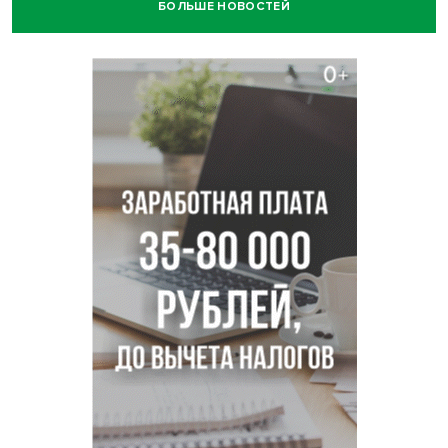
БОЛЬШЕ НОВОСТЕЙ
Африканский врач поразил новосибирцев в травмпункте
Академгородка
Покрытие рулежных дорожек обновили в аэропорту
Толмачево по нацпроекту
В Новосибирске зафиксирован рост заболеваемости
энтеровирусной инфекцией
В Новосибирске осудили внука за продажу дедова ружья
псевдо-мигранту