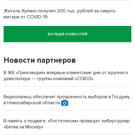
Житель Купино получил 200 тыс. рублей за смерть
матери от COVID-19
БОЛЬШЕ НОВОСТЕЙ
Новосибирский суд наказал водителя за смерть
пенсионерки на вокзале
Новости партнеров
«Мы живём на пастбище!»: в новосибирском селе лошади
терроризируют жителей
В ЖК «Гренландия» впервые клиентские дни от крупного
девелопера — группы компаний «СОЮЗ»
Инвалид получил условный срок за избиение врачей
протезом под Новосибирском
Видеозапись обеспечит прозрачность выборов в Госдуму
в Новосибирской области
Новосибирский преподаватель с женой вошли в топ-16
многодетных в России
В память о подвиге: «Ростелеком» проведет кибертурнир
«Битва за Москву»
Обновлённое отделение ВТБ открылось в Искитиме