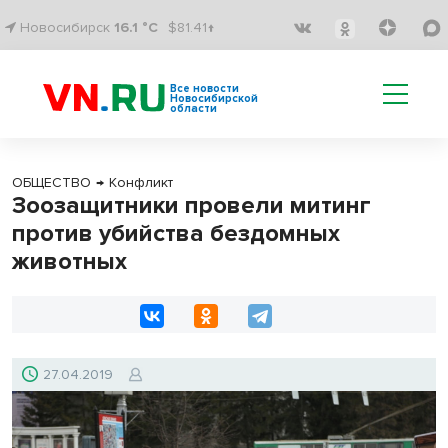
Новосибирск
16.1 °C
$81.41↑
Все новости
Новосибирской
области
ОБЩЕСТВО
→
Конфликт
Зоозащитники провели митинг
против убийства бездомных
животных
27.04.2019