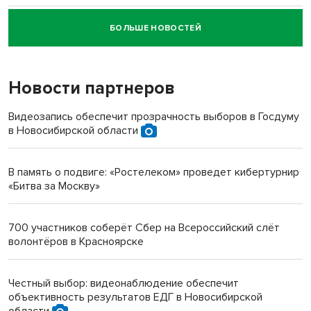
БОЛЬШЕ НОВОСТЕЙ
Новосибирский суд наказал водителя за смерть
пенсионерки на вокзале
Новости партнеров
«Мы живём на пастбище!»: в новосибирском селе лошади
терроризируют жителей
Видеозапись обеспечит прозрачность выборов в Госдуму
в Новосибирской области
Инвалид получил условный срок за избиение врачей
протезом под Новосибирском
В память о подвиге: «Ростелеком» проведет кибертурнир
«Битва за Москву»
Новосибирский преподаватель с женой вошли в топ-16
многодетных в России
700 участников соберёт Сбер на Всероссийский слёт
волонтёров в Красноярске
Обновлённое отделение ВТБ открылось в Искитиме
Честный выбор: видеонаблюдение обеспечит
объективность результатов ЕДГ в Новосибирской