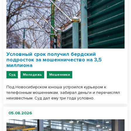
Условный срок получил бердский
подросток за мошенничество на 3,5
миллиона
Суд
Молодежь
Мошенники
Под Новосибирском юноша устроился курьером к
телефонным мошенникам, забирал деньги и перечислял
неизвестным. Суд дал ему три года условно.
05.08.2026